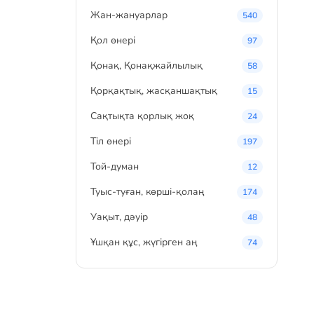
Жан-жануарлар
540
Қол өнері
97
Қонақ, Қонақжайлылық
58
Қорқақтық, жасқаншақтық
15
Сақтықта қорлық жоқ
24
Тіл өнері
197
Той-думан
12
Туыс-туған, көрші-қолаң
174
Уақыт, дәуір
48
Ұшқан құс, жүгірген аң
74