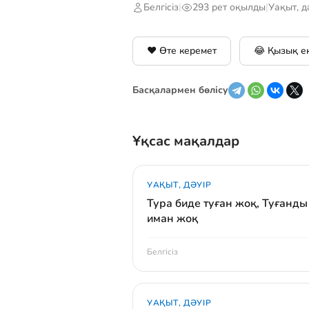
Белгісіз
|
293 рет оқылды
|
Уақыт, д
❤️ Өте керемет
😂 Қызық е
Басқалармен бөлісу
Ұқсас мақалдар
УАҚЫТ, ДӘУІР
Тура биде туған жоқ, Туғанды
иман жоқ
Белгісіз
УАҚЫТ, ДӘУІР