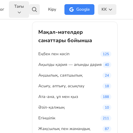
Тағы
ог
Кіру
Google
KK
Мақал-мәтелдер
санаттары бойынша
Eңбек пен кәсіп
125
Ақылды қария — ағынды дария
40
Аңшылық, саятшылық
24
Асығу, аптығу, асықпау
18
Ата-ана, ұл мен қыз
188
Әзіл-қалжың
10
Егіншілік
211
Жақсылық пен жамандық
87