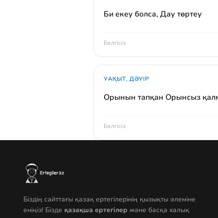
Би екеу болса, Дау төртеу
Белгісіз
УАҚЫТ, ДӘУІР
Орынын тапқан Орынсыз қал
Белгісіз
Біздің сайттағы қазақ ертегілерінің қызықты әлеміне
еніңіз! Бізде
қазақша ертегілер
және басқа халық