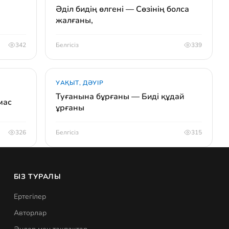
Әділ бидің өлгені — Сөзінің болса
жалғаны,
342
Белгісіз
339
УАҚЫТ, ДӘУІР
Туғанына бұрғаны — Биді құдай
мас
ұрғаны
326
Белгісіз
315
БІЗ ТУРАЛЫ
Ертегілер
Авторлар