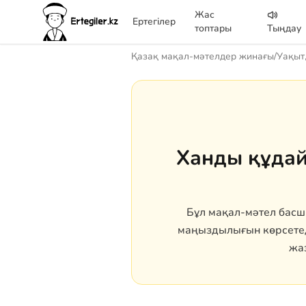
Жас
Ертегілер
топтары
Тыңдау
Қазақ мақал-мәтелдер жинағы
/
Уақыт,
Ханды құдай
Бұл мақал-мәтел басшы
маңыздылығын көрсетеді
жа