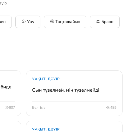
әуір
кен
😮 Уау
🤩 Таңғажайып
👏 Браво
УАҚЫТ, ДӘУІР
 биде
Сын түзелмей, мін түзелмейді
607
Белгісіз
489
УАҚЫТ, ДӘУІР