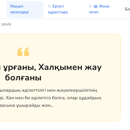
Мақал-
✨ Ертегі
✨ 📖 Жеке
Бл
мәтелдер
құрастыру
кітап
 дәуір
 ұрғаны, Халқымен жау
болғаны
лардың әділеттілігі мен жауапкершілігінің
. Хан мен би әділетсіз болса, олар құдайдың
засына ұшырайды жән...