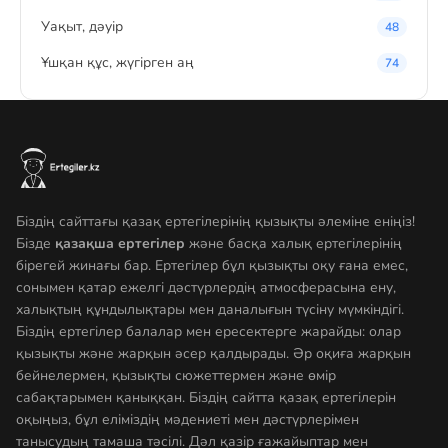
Уақыт, дәуір
48
Ұшқан құс, жүгірген аң
74
Біздің сайттағы қазақ ертегілерінің қызықты әлеміне еніңіз!
Бізде
қазақша ертегілер
және басқа халық ертегілерінің
бірегей жинағы бар. Ертегілер бұл қызықты оқу ғана емес,
сонымен қатар ежелгі дәстүрлердің атмосферасына ену,
халықтың құндылықтары мен даналығын түсіну мүмкіндігі.
Біздің ертегілер балалар мен ересектерге жарайды: олар
қызықты және жарқын әсер қалдырады. Әр оқиға жарқын
бейнелермен, қызықты сюжеттермен және өмір
сабақтарымен қаныққан. Біздің сайтта қазақ ертегілерін
оқыңыз, бұл еліміздің мәдениеті мен дәстүрлерімен
танысудың тамаша тәсілі. Дәл қазір ғажайыптар мен