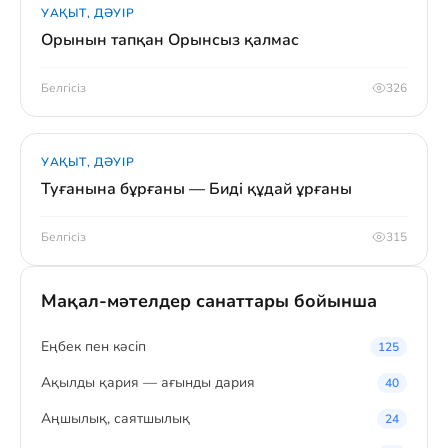
УАҚЫТ, ДӘУІР
Орынын тапқан Орынсыз қалмас
Белгісіз
326
УАҚЫТ, ДӘУІР
Туғанына бұрғаны — Биді құдай ұрғаны
Белгісіз
315
Мақал-мәтелдер санаттары бойынша
Eңбек пен кәсіп
125
Ақылды қария — ағынды дария
40
Аңшылық, саятшылық
24