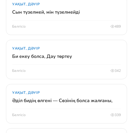
УАҚЫТ, ДӘУІР
Сын түзелмей, мін түзелмейді
Белгісіз
489
УАҚЫТ, ДӘУІР
Би екеу болса, Дау төртеу
Белгісіз
342
УАҚЫТ, ДӘУІР
Әділ бидің өлгені — Сөзінің болса жалғаны,
Белгісіз
339