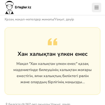
Қазақ мақал-мәтелдер жинағы
/
Уақыт, дәуір
Хан халықтан үлкен емес
Мақал "Хан халықтан үлкен емес" қазақ
мәдениетінде билеушінің халықтан жоғары
еместігін, яғни халықтың биліктегі рөлін
және олардың бірлігінің маңызды...
Белгісіз
|
267 рет оқылды
|
Уақыт, дәуір