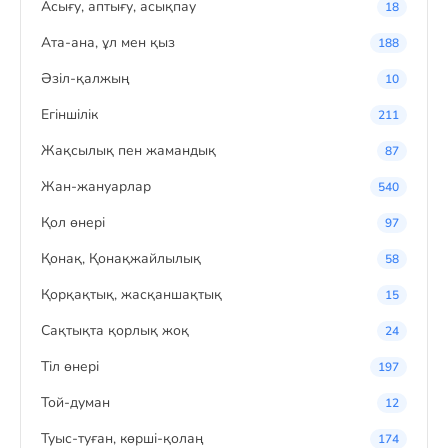
Асығу, аптығу, асықпау
18
Ата-ана, ұл мен қыз
188
Әзіл-қалжың
10
Егіншілік
211
Жақсылық пен жамандық
87
Жан-жануарлар
540
Қол өнері
97
Қонақ, Қонақжайлылық
58
Қорқақтық, жасқаншақтық
15
Сақтықта қорлық жоқ
24
Тіл өнері
197
Той-думан
12
Туыс-туған, көрші-қолаң
174