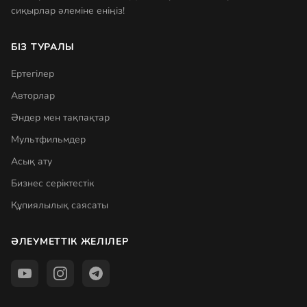
сиқырлар әлеміне еніңіз!
БІЗ ТУРАЛЫ
Ертегілер
Авторлар
Әндер мен тақпақтар
Мультфильмдер
Асық ату
Бизнес серіктестік
Құпиялылық саясаты
ӘЛЕУМЕТТІК ЖЕЛІЛЕР