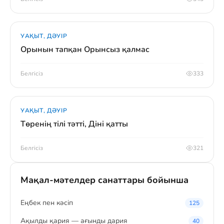
УАҚЫТ, ДӘУІР
Орынын тапқан Орынсыз қалмас
Белгісіз
333
УАҚЫТ, ДӘУІР
Төренің тілі тәтті, Діні қатты
Белгісіз
321
Мақал-мәтелдер санаттары бойынша
Eңбек пен кәсіп
125
Ақылды қария — ағынды дария
40