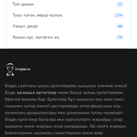
Той-думан
12
Туыс-туған, көрші-қолаң
174
Уақыт, дәуір
48
Ұшқан құс, жүгірген аң
74
Біздің сайттағы қазақ ертегілерінің қызықты әлеміне еніңіз!
Бізде
қазақша ертегілер
және басқа халық ертегілерінің
бірегей жинағы бар. Ертегілер бұл қызықты оқу ғана емес,
сонымен қатар ежелгі дәстүрлердің атмосферасына ену,
халықтың құндылықтары мен даналығын түсіну мүмкіндігі.
Біздің ертегілер балалар мен ересектерге жарайды: олар
қызықты және жарқын әсер қалдырады. Әр оқиға жарқын
бейнелермен, қызықты сюжеттермен және өмір