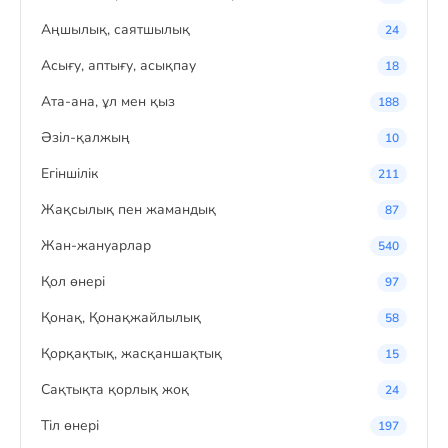
Аңшылық, саятшылық
24
Асығу, аптығу, асықпау
18
Ата-ана, ұл мен қыз
188
Әзіл-қалжың
10
Егіншілік
211
Жақсылық пен жамандық
87
Жан-жануарлар
540
Қол өнері
97
Қонақ, Қонақжайлылық
58
Қорқақтық, жасқаншақтық
15
Сақтықта қорлық жоқ
24
Тіл өнері
197