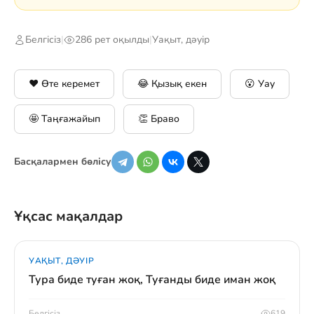
Белгісіз
|
286 рет оқылды
|
Уақыт, дәуір
❤️ Өте керемет
😂 Қызық екен
😮 Уау
🤩 Таңғажайып
👏 Браво
Басқалармен бөлісу
Ұқсас мақалдар
УАҚЫТ, ДӘУІР
Тура биде туған жоқ, Туғанды биде иман жоқ
Белгісіз
619