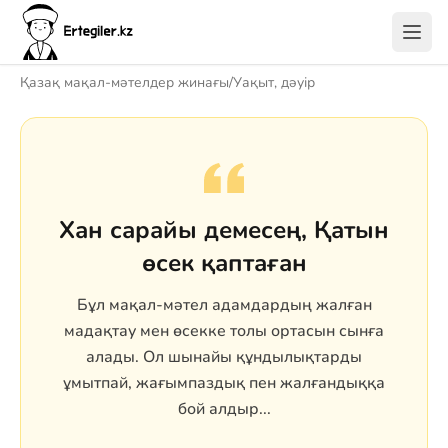
Қазақ мақал-мәтелдер жинағы
/
Уақыт, дәуір
Хан сарайы демесең, Қатын
өсек қаптаған
Бұл мақал-мәтел адамдардың жалған
мадақтау мен өсекке толы ортасын сынға
алады. Ол шынайы құндылықтарды
ұмытпай, жағымпаздық пен жалғандыққа
бой алдыр...