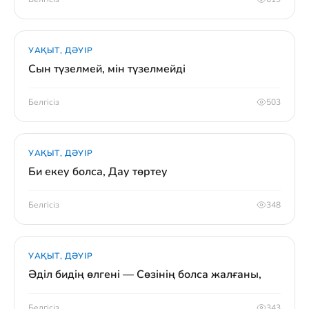
УАҚЫТ, ДӘУІР
Сын түзелмей, мін түзелмейді
Белгісіз
503
УАҚЫТ, ДӘУІР
Би екеу болса, Дау төртеу
Белгісіз
348
УАҚЫТ, ДӘУІР
Әділ бидің өлгені — Сөзінің болса жалғаны,
Белгісіз
343