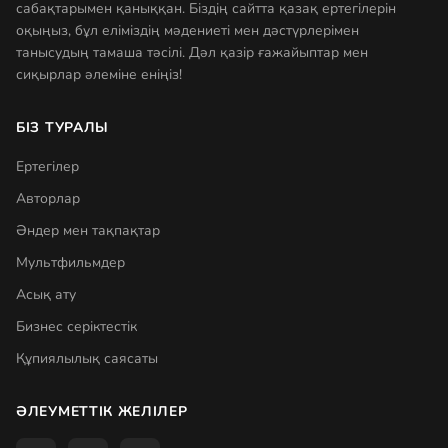
сабақтарымен қаныққан. Біздің сайтта қазақ ертегілерін
оқыңыз, бұл еліміздің мәдениеті мен дәстүрлерімен
танысудың тамаша тәсілі. Дәл қазір ғажайыптар мен
сиқырлар әлеміне еніңіз!
БІЗ ТУРАЛЫ
Ертегілер
Авторлар
Әндер мен тақпақтар
Мультфильмдер
Асық ату
Бизнес серіктестік
Құпиялылық саясаты
ӘЛЕУМЕТТІК ЖЕЛІЛЕР