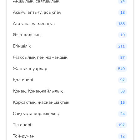
Аңшылық, саятшылық
24
Асығу, аптығу, асықпау
18
Ата-ана, ұл мен қыз
188
Әзіл-қалжың
10
Егіншілік
211
Жақсылық пен жамандық
87
Жан-жануарлар
540
Қол өнері
97
Қонақ, Қонақжайлылық
58
Қорқақтық, жасқаншақтық
15
Сақтықта қорлық жоқ
24
Тіл өнері
197
Той-думан
12