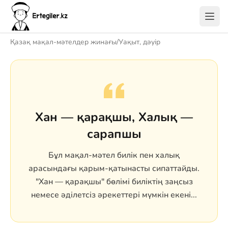
Қазақ мақал-мәтелдер жинағы
/
Уақыт, дәуір
Хан — қарақшы, Халық —
сарапшы
Бұл мақал-мәтел билік пен халық
арасындағы қарым-қатынасты сипаттайды.
"Хан — қарақшы" бөлімі биліктің заңсыз
немесе әділетсіз әрекеттері мүмкін екені...