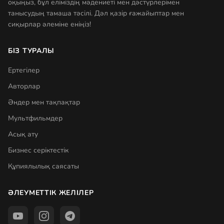
оқыңыз, бұл еліміздің мәдениеті мен дәстүрлерімен
танысудың тамаша тәсілі. Дәл қазір ғажайыптар мен
сиқырлар әлеміне еніңіз!
БІЗ ТУРАЛЫ
Ертегілер
Авторлар
Әндер мен тақпақтар
Мультфильмдер
Асық ату
Бизнес серіктестік
Құпиялылық саясаты
ӘЛЕУМЕТТІК ЖЕЛІЛЕР