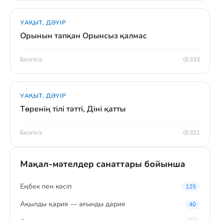
УАҚЫТ, ДӘУІР
Орынын тапқан Орынсыз қалмас
Белгісіз
333
УАҚЫТ, ДӘУІР
Төренің тілі тәтті, Діні қатты
Белгісіз
321
Мақал-мәтелдер санаттары бойынша
Eңбек пен кәсіп
125
Ақылды қария — ағынды дария
40