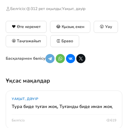
Белгісіз
|
312 рет оқылды
|
Уақыт, дәуір
❤️ Өте керемет
😂 Қызық екен
😮 Уау
🤩 Таңғажайып
👏 Браво
Басқалармен бөлісу
Ұқсас мақалдар
УАҚЫТ, ДӘУІР
Тура биде туған жоқ, Туғанды биде иман жоқ
Белгісіз
619