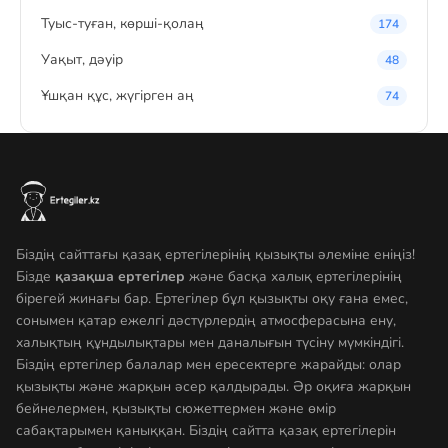
Туыс-туған, көрші-қолаң
174
Уақыт, дәуір
48
Ұшқан құс, жүгірген аң
74
Біздің сайттағы қазақ ертегілерінің қызықты әлеміне еніңіз!
Бізде
қазақша ертегілер
және басқа халық ертегілерінің
бірегей жинағы бар. Ертегілер бұл қызықты оқу ғана емес,
сонымен қатар ежелгі дәстүрлердің атмосферасына ену,
халықтың құндылықтары мен даналығын түсіну мүмкіндігі.
Біздің ертегілер балалар мен ересектерге жарайды: олар
қызықты және жарқын әсер қалдырады. Әр оқиға жарқын
бейнелермен, қызықты сюжеттермен және өмір
сабақтарымен қаныққан. Біздің сайтта қазақ ертегілерін