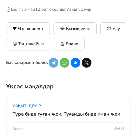
Белгісіз
|
312 рет оқылды
|
Уақыт, дәуір
❤️ Өте керемет
😂 Қызық екен
😮 Уау
🤩 Таңғажайып
👏 Браво
Басқалармен бөлісу
Ұқсас мақалдар
УАҚЫТ, ДӘУІР
Тура биде туған жоқ, Туғанды биде иман жоқ
Белгісіз
611