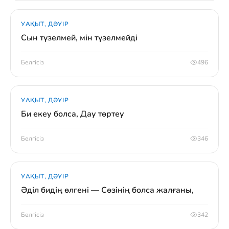
УАҚЫТ, ДӘУІР
Сын түзелмей, мін түзелмейді
Белгісіз
496
УАҚЫТ, ДӘУІР
Би екеу болса, Дау төртеу
Белгісіз
346
УАҚЫТ, ДӘУІР
Әділ бидің өлгені — Сөзінің болса жалғаны,
Белгісіз
342