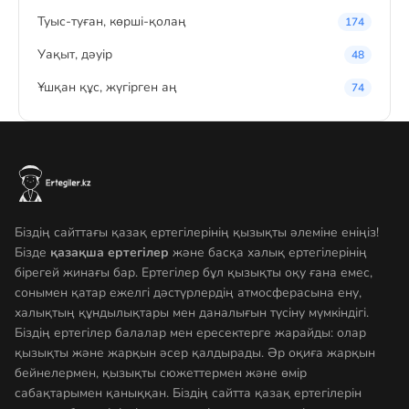
Туыс-туған, көрші-қолаң
174
Уақыт, дәуір
48
Ұшқан құс, жүгірген аң
74
Біздің сайттағы қазақ ертегілерінің қызықты әлеміне еніңіз!
Бізде
қазақша ертегілер
және басқа халық ертегілерінің
бірегей жинағы бар. Ертегілер бұл қызықты оқу ғана емес,
сонымен қатар ежелгі дәстүрлердің атмосферасына ену,
халықтың құндылықтары мен даналығын түсіну мүмкіндігі.
Біздің ертегілер балалар мен ересектерге жарайды: олар
қызықты және жарқын әсер қалдырады. Әр оқиға жарқын
бейнелермен, қызықты сюжеттермен және өмір
сабақтарымен қаныққан. Біздің сайтта қазақ ертегілерін