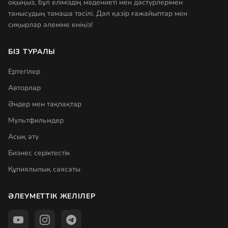
оқыңыз, бұл еліміздің мәдениеті мен дәстүрлерімен
танысудың тамаша тәсілі. Дәл қазір ғажайыптар мен
сиқырлар әлеміне еніңіз!
БІЗ ТУРАЛЫ
Ертегілер
Авторлар
Әндер мен тақпақтар
Мультфильмдер
Асық ату
Бизнес серіктестік
Құпиялылық саясаты
ӘЛЕУМЕТТІК ЖЕЛІЛЕР