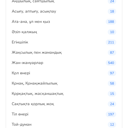
Аңшылық, саятшылық
24
Асығу, аптығу, асықпау
18
Ата-ана, ұл мен қыз
188
Әзіл-қалжың
10
Егіншілік
211
Жақсылық пен жамандық
87
Жан-жануарлар
540
Қол өнері
97
Қонақ, Қонақжайлылық
58
Қорқақтық, жасқаншақтық
15
Сақтықта қорлық жоқ
24
Тіл өнері
197
Той-думан
12