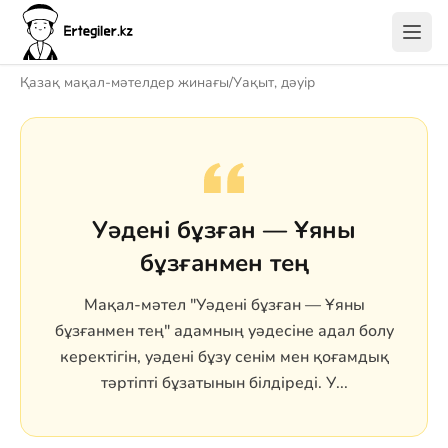
Қазақ мақал-мәтелдер жинағы
/
Уақыт, дәуір
Уәдені бұзған — Ұяны
бұзғанмен тең
Мақал-мәтел "Уәдені бұзған — Ұяны
бұзғанмен тең" адамның уәдесіне адал болу
керектігін, уәдені бұзу сенім мен қоғамдық
тәртіпті бұзатынын білдіреді. У...