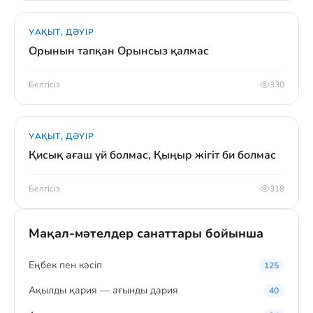
УАҚЫТ, ДӘУІР
Орынын тапқан Орынсыз қалмас
Белгісіз
330
УАҚЫТ, ДӘУІР
Қисық ағаш үй болмас, Қыңыр жігіт би болмас
Белгісіз
318
Мақал-мәтелдер санаттары бойынша
Eңбек пен кәсіп
125
Ақылды қария — ағынды дария
40