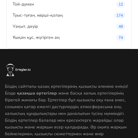
Той-думан
12
Туыс-туған, көрші-қолаң
174
Уақыт, дәуір
48
Ұшқан құс, жүгірген аң
74
Біздің сайттағы қазақ ертегілерінің қызықты әлеміне еніңіз!
Бізде
қазақша ертегілер
және басқа халық ертегілерінің
бірегей жинағы бар. Ертегілер бұл қызықты оқу ғана емес,
сонымен қатар ежелгі дәстүрлердің атмосферасына ену,
халықтың құндылықтары мен даналығын түсіну мүмкіндігі.
Біздің ертегілер балалар мен ересектерге жарайды: олар
қызықты және жарқын әсер қалдырады. Әр оқиға жарқын
бейнелермен, қызықты сюжеттермен және өмір