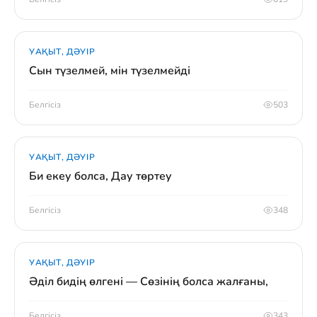
УАҚЫТ, ДӘУІР
Сын түзелмей, мін түзелмейді
Белгісіз
503
УАҚЫТ, ДӘУІР
Би екеу болса, Дау төртеу
Белгісіз
348
УАҚЫТ, ДӘУІР
Әділ бидің өлгені — Сөзінің болса жалғаны,
Белгісіз
343