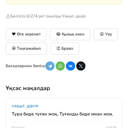
Белгісіз
|
274 рет оқылды
|
Уақыт, дәуір
❤️ Өте керемет
😂 Қызық екен
😮 Уау
🤩 Таңғажайып
👏 Браво
Басқалармен бөлісу
Ұқсас мақалдар
УАҚЫТ, ДӘУІР
Тура биде туған жоқ, Туғанды биде иман жоқ
Белгісіз
619