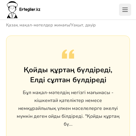
Қазақ мақал-мәтелдер жинағы
/
Уақыт, дәуір
Қойды құртаң бүлдіреді,
Елді сұлтан бүлдіреді
Бұл мақал-мәтелдің негізгі мағынасы -
кішкентай қателіктер немесе
немқұрайлылық үлкен мәселелерге әкелуі
мүмкін деген ойды білдіреді. "Қойды құртаң
бү...