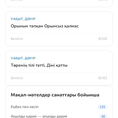
УАҚЫТ, ДӘУІР
Орынын тапқан Орынсыз қалмас
Белгісіз
332
УАҚЫТ, ДӘУІР
Төренің тілі тәтті, Діні қатты
Белгісіз
321
Мақал-мәтелдер санаттары бойынша
Eңбек пен кәсіп
125
Ақылды қария — ағынды дария
40