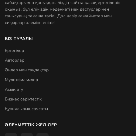
сабақтарымен қаныққан. Біздің сайтта қазақ ертегілерін
оқыңыз, бұл еліміздің мәдениеті мен дәстүрлерімен
танысудың тамаша тәсілі. Дәл қазір ғажайыптар мен
сиқырлар әлеміне еніңіз!
БІЗ ТУРАЛЫ
Ертегілер
Авторлар
Әндер мен тақпақтар
Мультфильмдер
Асық ату
Бизнес серіктестік
Құпиялылық саясаты
ӘЛЕУМЕТТІК ЖЕЛІЛЕР