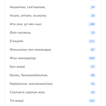
Аңшылық, саятшылық
24
Асығу, аптығу, асықпау
18
Ата-ана, ұл мен қыз
188
Әзіл-қалжың
10
Егіншілік
211
Жақсылық пен жамандық
87
Жан-жануарлар
540
Қол өнері
97
Қонақ, Қонақжайлылық
58
Қорқақтық, жасқаншақтық
15
Сақтықта қорлық жоқ
24
Тіл өнері
197