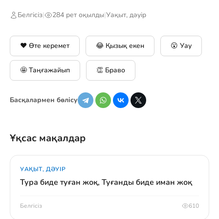
Белгісіз
|
284 рет оқылды
|
Уақыт, дәуір
❤️ Өте керемет
😂 Қызық екен
😮 Уау
🤩 Таңғажайып
👏 Браво
Басқалармен бөлісу
Ұқсас мақалдар
УАҚЫТ, ДӘУІР
Тура биде туған жоқ, Туғанды биде иман жоқ
Белгісіз
610