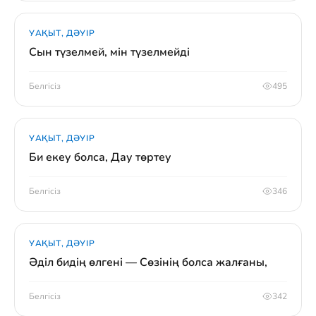
УАҚЫТ, ДӘУІР
Сын түзелмей, мін түзелмейді
Белгісіз
495
УАҚЫТ, ДӘУІР
Би екеу болса, Дау төртеу
Белгісіз
346
УАҚЫТ, ДӘУІР
Әділ бидің өлгені — Сөзінің болса жалғаны,
Белгісіз
342