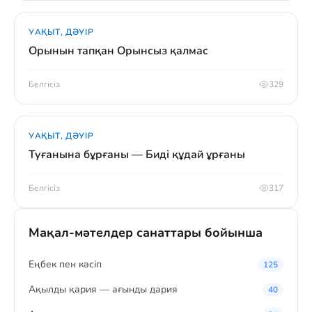
УАҚЫТ, ДӘУІР
Орынын тапқан Орынсыз қалмас
Белгісіз
329
УАҚЫТ, ДӘУІР
Туғанына бұрғаны — Биді құдай ұрғаны
Белгісіз
317
Мақал-мәтелдер санаттары бойынша
Eңбек пен кәсіп
125
Ақылды қария — ағынды дария
40