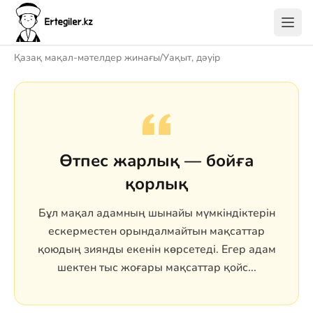
Қазақ мақал-мәтелдер жинағы
/
Уақыт, дәуір
Өтпес жарлық — бойға
қорлық
Бұл мақал адамның шынайы мүмкіндіктерін
ескерместен орындалмайтын мақсаттар
қоюдың зиянды екенін көрсетеді. Егер адам
шектен тыс жоғары мақсаттар қойс...