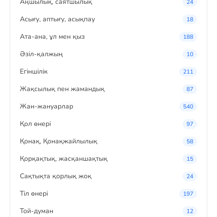
Аңшылық, саятшылық
24
Асығу, аптығу, асықпау
18
Ата-ана, ұл мен қыз
188
Әзіл-қалжың
10
Егіншілік
211
Жақсылық пен жамандық
87
Жан-жануарлар
540
Қол өнері
97
Қонақ, Қонақжайлылық
58
Қорқақтық, жасқаншақтық
15
Сақтықта қорлық жоқ
24
Тіл өнері
197
Той-думан
12