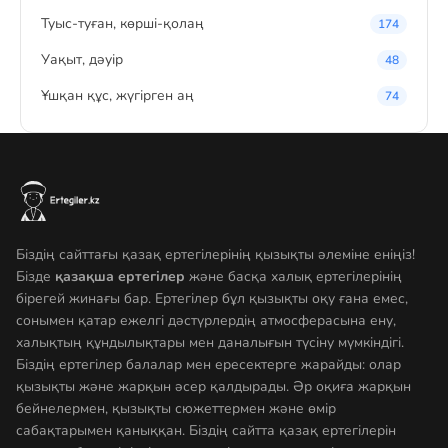
Туыс-туған, көрші-қолаң
174
Уақыт, дәуір
48
Ұшқан құс, жүгірген аң
74
Біздің сайттағы қазақ ертегілерінің қызықты әлеміне еніңіз!
Бізде
қазақша ертегілер
және басқа халық ертегілерінің
бірегей жинағы бар. Ертегілер бұл қызықты оқу ғана емес,
сонымен қатар ежелгі дәстүрлердің атмосферасына ену,
халықтың құндылықтары мен даналығын түсіну мүмкіндігі.
Біздің ертегілер балалар мен ересектерге жарайды: олар
қызықты және жарқын әсер қалдырады. Әр оқиға жарқын
бейнелермен, қызықты сюжеттермен және өмір
сабақтарымен қаныққан. Біздің сайтта қазақ ертегілерін