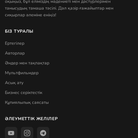
оқыңыз, бұл еліміздің мәдениеті мен дәстүрлерімен
танысудың тамаша тәсілі. Дәл қазір ғажайыптар мен
сиқырлар әлеміне еніңіз!
БІЗ ТУРАЛЫ
Ертегілер
Авторлар
Әндер мен тақпақтар
Мультфильмдер
Асық ату
Бизнес серіктестік
Құпиялылық саясаты
ӘЛЕУМЕТТІК ЖЕЛІЛЕР