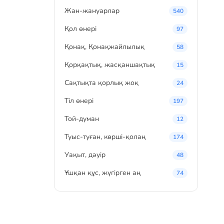
Жан-жануарлар
540
Қол өнері
97
Қонақ, Қонақжайлылық
58
Қорқақтық, жасқаншақтық
15
Сақтықта қорлық жоқ
24
Тіл өнері
197
Той-думан
12
Туыс-туған, көрші-қолаң
174
Уақыт, дәуір
48
Ұшқан құс, жүгірген аң
74