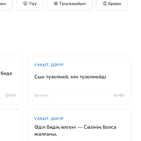
кен
😮 Уау
🤩 Таңғажайып
👏 Браво
УАҚЫТ, ДӘУІР
 биде
Сын түзелмей, мін түзелмейді
607
Белгісіз
489
УАҚЫТ, ДӘУІР
Әділ бидің өлгені — Сөзінің болса
жалғаны,