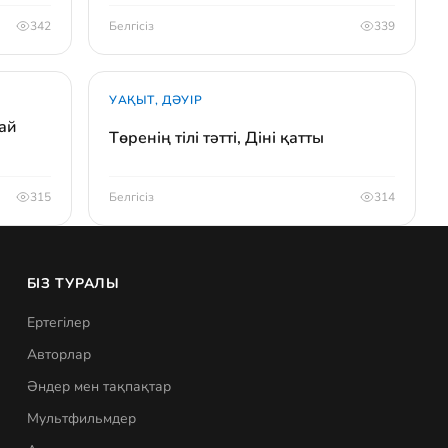
342
Белгісіз
339
УАҚЫТ, ДӘУІР
ай
Төренің тілі тәтті, Діні қатты
315
Белгісіз
314
БІЗ ТУРАЛЫ
Ертегілер
Авторлар
Әндер мен тақпақтар
Мультфильмдер