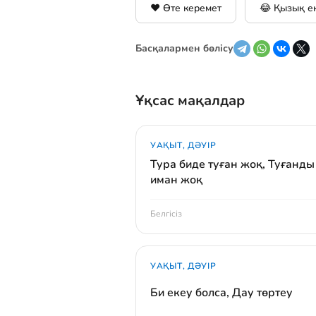
❤️ Өте керемет
😂 Қызық е
Басқалармен бөлісу
Ұқсас мақалдар
УАҚЫТ, ДӘУІР
Тура биде туған жоқ, Туғанды
иман жоқ
Белгісіз
УАҚЫТ, ДӘУІР
Би екеу болса, Дау төртеу