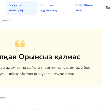
Мақал-
✨ Ертегі
✨ 📖 Жеке
Бл
мәтелдер
құрастыру
кітап
 дәуір
пқан Орынсыз қалмас
әр адам өзіне лайықты орнын тапса, өмірде бос
үмкіндіктерін толық жүзеге асыра алады.
әуір