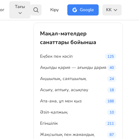
Тағы
ог
Кіру
Google
KK
Мақал-мәтелдер
санаттары бойынша
Eңбек пен кәсіп
125
Ақылды қария — ағынды дария
40
Аңшылық, саятшылық
24
Асығу, аптығу, асықпау
18
Ата-ана, ұл мен қыз
188
Әзіл-қалжың
10
Егіншілік
211
Жақсылық пен жамандық
87