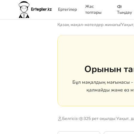
Жас
Ертегілер
топтары
Тыңдау
Қазақ мақал-мәтелдер жинағы
/
Уақыт,
Орынын та
Бұл мақалдың мағынасы - 
қалмайды және өз м
Белгісіз
|
325 рет оқылды
|
Уақыт, д