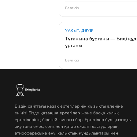
Белгісіз
УАҚЫТ, ДӘУІР
Туғанына бұрғаны — Биді құд
ұрғаны
Белгісіз
Біздің сайттағы қазақ ертегілерінің қызықты әлеміне
еніңіз! Бізде
қазақша ертегілер
және басқа халық
ертегілерінің бірегей жинағы бар. Ертегілер бұл қызықты
оқу ғана емес, сонымен қатар ежелгі дәстүрлердің
атмосферасына ену, халықтың құндылықтары мен