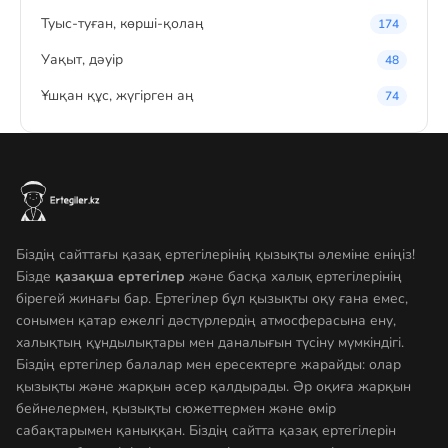
Туыс-туған, көрші-қолаң
174
Уақыт, дәуір
48
Ұшқан құс, жүгірген аң
74
Біздің сайттағы қазақ ертегілерінің қызықты әлеміне еніңіз!
Бізде
қазақша ертегілер
және басқа халық ертегілерінің
бірегей жинағы бар. Ертегілер бұл қызықты оқу ғана емес,
сонымен қатар ежелгі дәстүрлердің атмосферасына ену,
халықтың құндылықтары мен даналығын түсіну мүмкіндігі.
Біздің ертегілер балалар мен ересектерге жарайды: олар
қызықты және жарқын әсер қалдырады. Әр оқиға жарқын
бейнелермен, қызықты сюжеттермен және өмір
сабақтарымен қаныққан. Біздің сайтта қазақ ертегілерін