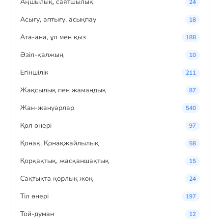
Аңшылық, саятшылық
24
Асығу, аптығу, асықпау
18
Ата-ана, ұл мен қыз
188
Әзіл-қалжың
10
Егіншілік
211
Жақсылық пен жамандық
87
Жан-жануарлар
540
Қол өнері
97
Қонақ, Қонақжайлылық
58
Қорқақтық, жасқаншақтық
15
Сақтықта қорлық жоқ
24
Тіл өнері
197
Той-думан
12