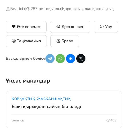
Белгісіз
|
287 рет оқылды
|
Қорқақтық, жасқаншақтық
❤️ Өте керемет
😂 Қызық екен
😮 Уау
🤩 Таңғажайып
👏 Браво
Басқалармен бөлісу
Ұқсас мақалдар
ҚОРҚАҚТЫҚ, ЖАСҚАНШАҚТЫҚ
Ешкі қырыққан сайын бір өледі
Белгісіз
403