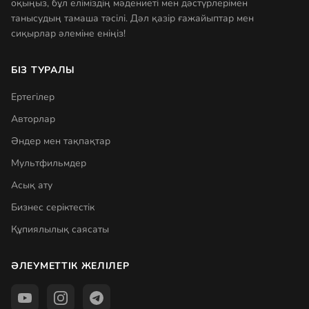
оқыңыз, бұл еліміздің мәдениеті мен дәстүрлерімен
танысудың тамаша тәсілі. Дәл қазір ғажайыптар мен
сиқырлар әлеміне еніңіз!
БІЗ ТУРАЛЫ
Ертегілер
Авторлар
Әндер мен тақпақтар
Мультфильмдер
Асық ату
Бизнес серіктестік
Құпиялылық саясаты
ӘЛЕУМЕТТІК ЖЕЛІЛЕР