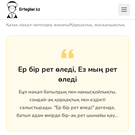
Қазақ мақал-мәтелдер жинағы
/
Қорқақтық, жасқаншақтық
Ер бір рет өледі, Ез мың рет
өледі
Бұл мақал батылдық пен намысқойлықты,
сондай-ақ қорқақтық пен ездікті
салыстырады. "Ер бір рет өледі" дегенде,
батыл адам өмірде бір-ақ рет шынайы қау...