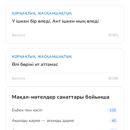
ҚОРҚАҚТЫҚ, ЖАСҚАНШАҚТЫҚ
У ішкен бір өледі, Ант ішкен мың өледі
Белгісіз
303
ҚОРҚАҚТЫҚ, ЖАСҚАНШАҚТЫҚ
Өлі бөріні ит аттамас
Белгісіз
290
Мақал-мәтелдер санаттары бойынша
Eңбек пен кәсіп
125
Ақылды қария — ағынды дария
40