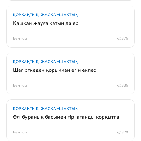
ҚОРҚАҚТЫҚ, ЖАСҚАНШАҚТЫҚ
Қашқан жауға қатын да ер
Белгісіз
375
ҚОРҚАҚТЫҚ, ЖАСҚАНШАҚТЫҚ
Шегірткеден қорыққан егін екпес
Белгісіз
335
ҚОРҚАҚТЫҚ, ЖАСҚАНШАҚТЫҚ
Өлі бураның басымен тірі атанды қорқытпа
Белгісіз
329