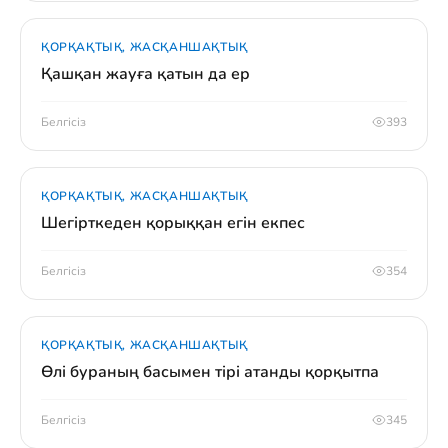
ҚОРҚАҚТЫҚ, ЖАСҚАНШАҚТЫҚ
Қашқан жауға қатын да ер
Белгісіз
393
ҚОРҚАҚТЫҚ, ЖАСҚАНШАҚТЫҚ
Шегірткеден қорыққан егін екпес
Белгісіз
354
ҚОРҚАҚТЫҚ, ЖАСҚАНШАҚТЫҚ
Өлі бураның басымен тірі атанды қорқытпа
Белгісіз
345