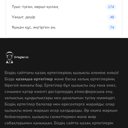
Туыс-туған, көрші-қолаң
174
Уақыт, дәуір
48
Ұшқан құс, жүгірген аң
74
Біздің сайттағы қазақ ертегілерінің қызықты әлеміне еніңіз!
Бізде
қазақша ертегілер
және басқа халық ертегілерінің
бірегей жинағы бар. Ертегілер бұл қызықты оқу ғана емес,
сонымен қатар ежелгі дәстүрлердің атмосферасына ену,
халықтың құндылықтары мен даналығын түсіну мүмкіндігі.
Біздің ертегілер балалар мен ересектерге жарайды: олар
қызықты және жарқын әсер қалдырады. Әр оқиға жарқын
бейнелермен, қызықты сюжеттермен және өмір
сабақтарымен қаныққан. Біздің сайтта қазақ ертегілерін