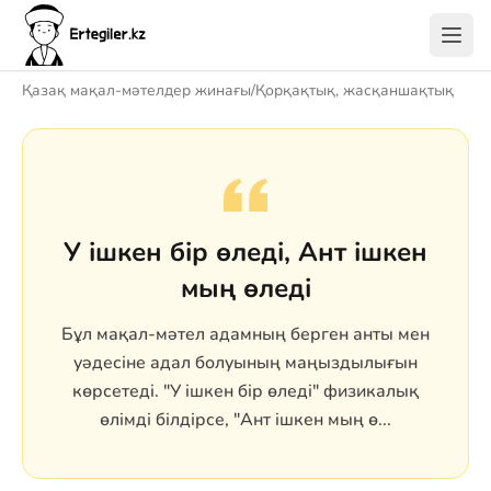
Қазақ мақал-мәтелдер жинағы
/
Қорқақтық, жасқаншақтық
У ішкен бір өледі, Ант ішкен
мың өледі
Бұл мақал-мәтел адамның берген анты мен
уәдесіне адал болуының маңыздылығын
көрсетеді. "У ішкен бір өледі" физикалық
өлімді білдірсе, "Ант ішкен мың ө...