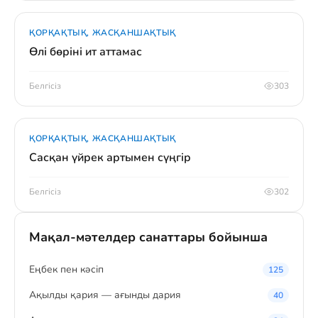
ҚОРҚАҚТЫҚ, ЖАСҚАНШАҚТЫҚ
Өлі бөріні ит аттамас
Белгісіз
303
ҚОРҚАҚТЫҚ, ЖАСҚАНШАҚТЫҚ
Сасқан үйрек артымен сүңгір
Белгісіз
302
Мақал-мәтелдер санаттары бойынша
Eңбек пен кәсіп
125
Ақылды қария — ағынды дария
40