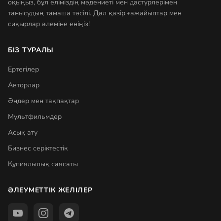
оқыңыз, бұл еліміздің мәдениеті мен дәстүрлерімен
танысудың тамаша тәсілі. Дәл қазір ғажайыптар мен
сиқырлар әлеміне еніңіз!
БІЗ ТУРАЛЫ
Ертегілер
Авторлар
Әндер мен тақпақтар
Мультфильмдер
Асық ату
Бизнес серіктестік
Құпиялылық саясаты
ӘЛЕУМЕТТІК ЖЕЛІЛЕР