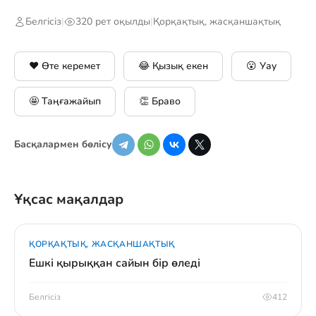
Белгісіз
|
320 рет оқылды
|
Қорқақтық, жасқаншақтық
❤️ Өте керемет
😂 Қызық екен
😮 Уау
🤩 Таңғажайып
👏 Браво
Басқалармен бөлісу
Ұқсас мақалдар
ҚОРҚАҚТЫҚ, ЖАСҚАНШАҚТЫҚ
Ешкі қырыққан сайын бір өледі
Белгісіз
412