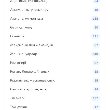
Аңшылық, саятшылық
24
Асығу, аптығу, асықпау
18
Ата-ана, ұл мен қыз
188
Әзіл-қалжың
10
Егіншілік
211
Жақсылық пен жамандық
87
Жан-жануарлар
540
Қол өнері
97
Қонақ, Қонақжайлылық
58
Қорқақтық, жасқаншақтық
15
Сақтықта қорлық жоқ
24
Тіл өнері
197
Той-думан
12