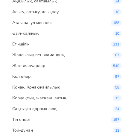
Аңшылық, саятшылық
24
Асығу, аптығу, асықпау
18
Ата-ана, ұл мен қыз
188
Әзіл-қалжың
10
Егіншілік
211
Жақсылық пен жамандық
87
Жан-жануарлар
540
Қол өнері
97
Қонақ, Қонақжайлылық
58
Қорқақтық, жасқаншақтық
15
Сақтықта қорлық жоқ
24
Тіл өнері
197
Той-думан
12