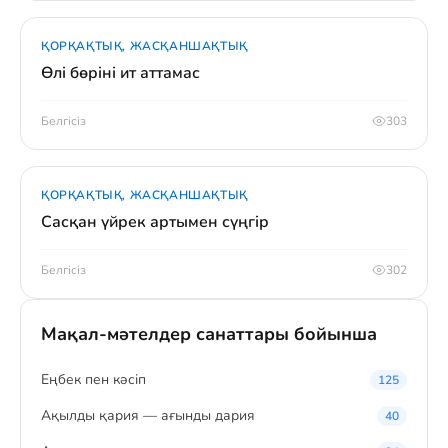
ҚОРҚАҚТЫҚ, ЖАСҚАНШАҚТЫҚ
Өлі бөріні ит аттамас
Белгісіз
303
ҚОРҚАҚТЫҚ, ЖАСҚАНШАҚТЫҚ
Сасқан үйрек артымен сүңгір
Белгісіз
302
Мақал-мәтелдер санаттары бойынша
Eңбек пен кәсіп
125
Ақылды қария — ағынды дария
40