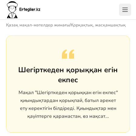
Қазақ мақал-мәтелдер жинағы
/
Қорқақтық, жасқаншақтық
Шегірткеден қорыққан егін
екпес
Мақал "Шегірткеден қорыққан егін екпес"
қиындықтардан қорықпай, батыл әрекет
ету керектігін білдіреді. Қиындықтар мен
қауіптерге қарамастан, өз мақсат...