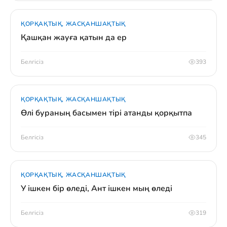
ҚОРҚАҚТЫҚ, ЖАСҚАНШАҚТЫҚ
Қашқан жауға қатын да ер
Белгісіз
393
ҚОРҚАҚТЫҚ, ЖАСҚАНШАҚТЫҚ
Өлі бураның басымен тірі атанды қорқытпа
Белгісіз
345
ҚОРҚАҚТЫҚ, ЖАСҚАНШАҚТЫҚ
У ішкен бір өледі, Ант ішкен мың өледі
Белгісіз
319