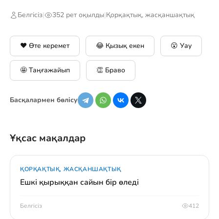
Белгісіз
|
352 рет оқылды
|
Қорқақтық, жасқаншақтық
❤️ Өте керемет
😂 Қызық екен
😮 Уау
🤩 Таңғажайып
👏 Браво
Басқалармен бөлісу
Ұқсас мақалдар
ҚОРҚАҚТЫҚ, ЖАСҚАНШАҚТЫҚ
Ешкі қырыққан сайын бір өледі
Белгісіз
412