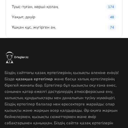
Туыс-туған, көрші-қолаң
174
Уақыт, дәуір
48
Ұшқан құс, жүгірген аң
74
Біздің сайттағы қазақ ертегілерінің қызықты әлеміне еніңіз!
Бізде
қазақша ертегілер
және басқа халық ертегілерінің
бірегей жинағы бар. Ертегілер бұл қызықты оқу ғана емес,
сонымен қатар ежелгі дәстүрлердің атмосферасына ену,
халықтың құндылықтары мен даналығын түсіну мүмкіндігі.
Біздің ертегілер балалар мен ересектерге жарайды: олар
қызықты және жарқын әсер қалдырады. Әр оқиға жарқын
бейнелермен, қызықты сюжеттермен және өмір
сабақтарымен қаныққан. Біздің сайтта қазақ ертегілерін