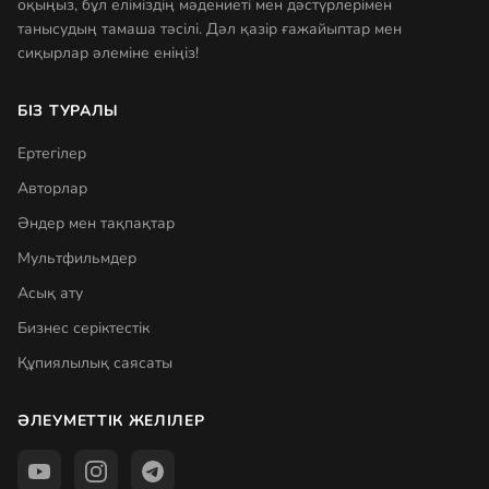
оқыңыз, бұл еліміздің мәдениеті мен дәстүрлерімен
танысудың тамаша тәсілі. Дәл қазір ғажайыптар мен
сиқырлар әлеміне еніңіз!
БІЗ ТУРАЛЫ
Ертегілер
Авторлар
Әндер мен тақпақтар
Мультфильмдер
Асық ату
Бизнес серіктестік
Құпиялылық саясаты
ӘЛЕУМЕТТІК ЖЕЛІЛЕР