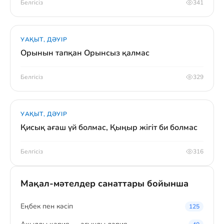
Белгісіз
341
УАҚЫТ, ДӘУІР
Орынын тапқан Орынсыз қалмас
Белгісіз
329
УАҚЫТ, ДӘУІР
Қисық ағаш үй болмас, Қыңыр жігіт би болмас
Белгісіз
316
Мақал-мәтелдер санаттары бойынша
Eңбек пен кәсіп
125