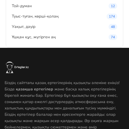
Той-думан
12
Туыс-туған, көрші-қолаң
174
Уақыт, дәуір
48
Ұшқан құс, жүгірген аң
74
Біздің сайттағы қазақ ертегілерінің қызықты әлеміне еніңіз!
Бізде
қазақша ертегілер
және басқа халық ертегілерінің
бірегей жинағы бар. Ертегілер бұл қызықты оқу ғана емес,
сонымен қатар ежелгі дәстүрлердің атмосферасына ену,
халықтың құндылықтары мен даналығын түсіну мүмкіндігі.
Біздің ертегілер балалар мен ересектерге жарайды: олар
қызықты және жарқын әсер қалдырады. Әр оқиға жарқын
бейнелермен, қызықты сюжеттермен және өмір