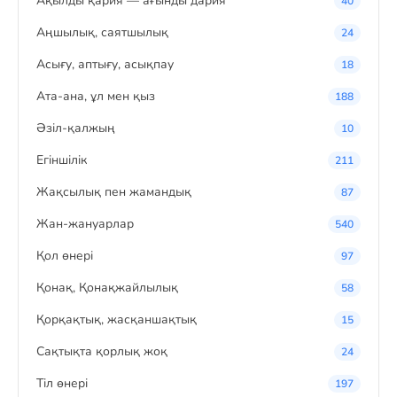
Ақылды қария — ағынды дария
40
Аңшылық, саятшылық
24
Асығу, аптығу, асықпау
18
Ата-ана, ұл мен қыз
188
Әзіл-қалжың
10
Егіншілік
211
Жақсылық пен жамандық
87
Жан-жануарлар
540
Қол өнері
97
Қонақ, Қонақжайлылық
58
Қорқақтық, жасқаншақтық
15
Сақтықта қорлық жоқ
24
Тіл өнері
197