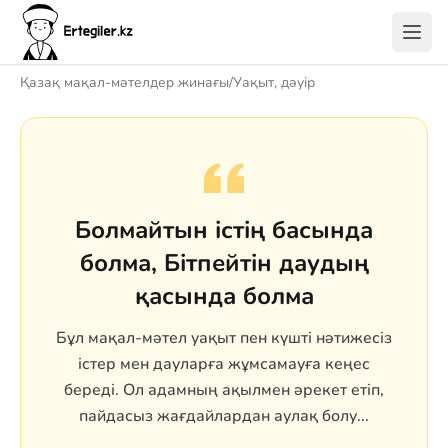
Қазақ мақал-мәтелдер жинағы
/
Уақыт, дәуір
Болмайтын істің басында
болма, Бітпейтін даудың
қасында болма
Бұл мақал-мәтел уақыт пен күшті нәтижесіз
істер мен дауларға жұмсамауға кеңес
береді. Ол адамның ақылмен әрекет етіп,
пайдасыз жағдайлардан аулақ болу...