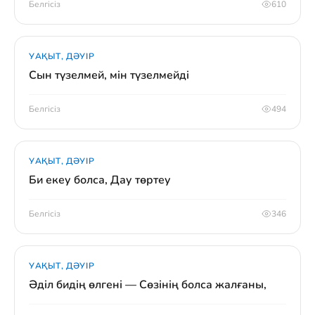
Белгісіз
610
УАҚЫТ, ДӘУІР
Сын түзелмей, мін түзелмейді
Белгісіз
494
УАҚЫТ, ДӘУІР
Би екеу болса, Дау төртеу
Белгісіз
346
УАҚЫТ, ДӘУІР
Әділ бидің өлгені — Сөзінің болса жалғаны,