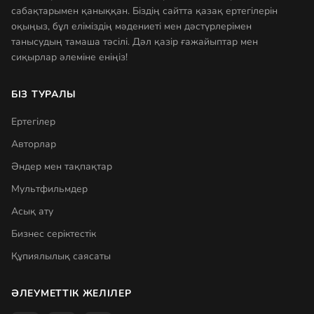
сабақтарымен қаныққан. Біздің сайтта қазақ ертегілерін
оқыңыз, бұл еліміздің мәдениеті мен дәстүрлерімен
танысудың тамаша тәсілі. Дәл қазір ғажайыптар мен
сиқырлар әлеміне еніңіз!
БІЗ ТУРАЛЫ
Ертегілер
Авторлар
Әндер мен тақпақтар
Мультфильмдер
Асық ату
Бизнес серіктестік
Құпиялылық саясаты
ӘЛЕУМЕТТІК ЖЕЛІЛЕР