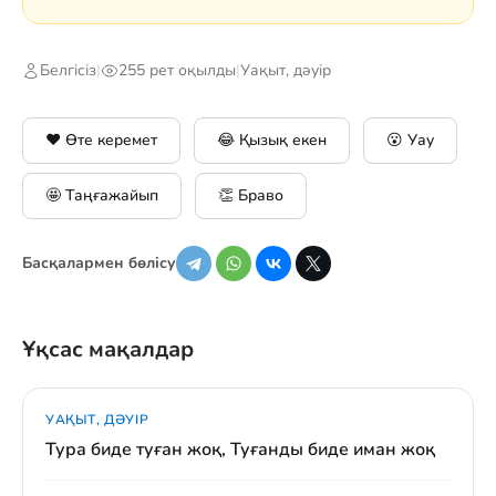
Белгісіз
|
255 рет оқылды
|
Уақыт, дәуір
❤️ Өте керемет
😂 Қызық екен
😮 Уау
🤩 Таңғажайып
👏 Браво
Басқалармен бөлісу
Ұқсас мақалдар
УАҚЫТ, ДӘУІР
Тура биде туған жоқ, Туғанды биде иман жоқ