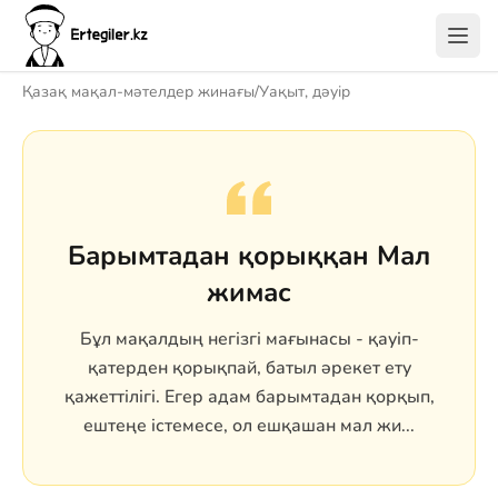
Қазақ мақал-мәтелдер жинағы
/
Уақыт, дәуір
Барымтадан қорыққан Мал
жимас
Бұл мақалдың негізгі мағынасы - қауіп-
қатерден қорықпай, батыл әрекет ету
қажеттілігі. Егер адам барымтадан қорқып,
ештеңе істемесе, ол ешқашан мал жи...