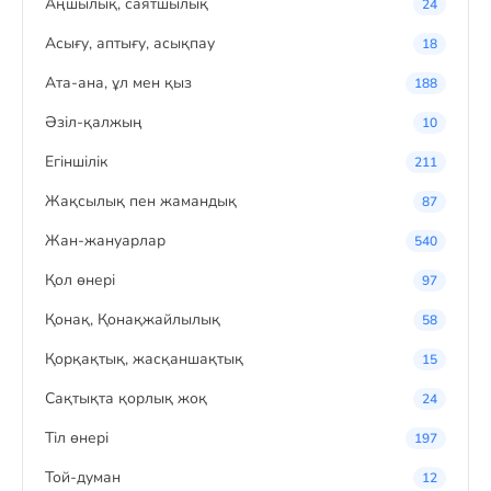
Аңшылық, саятшылық
24
Асығу, аптығу, асықпау
18
Ата-ана, ұл мен қыз
188
Әзіл-қалжың
10
Егіншілік
211
Жақсылық пен жамандық
87
Жан-жануарлар
540
Қол өнері
97
Қонақ, Қонақжайлылық
58
Қорқақтық, жасқаншақтық
15
Сақтықта қорлық жоқ
24
Тіл өнері
197
Той-думан
12