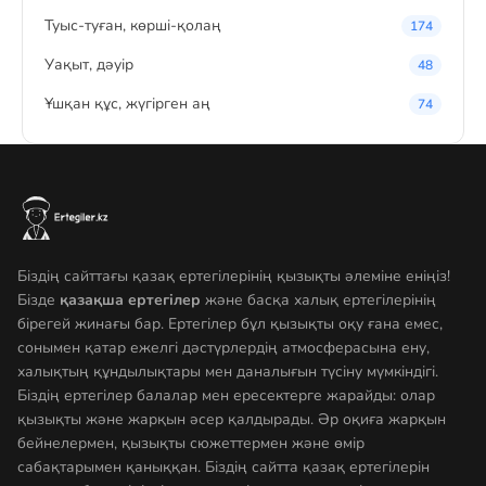
Туыс-туған, көрші-қолаң
174
Уақыт, дәуір
48
Ұшқан құс, жүгірген аң
74
Біздің сайттағы қазақ ертегілерінің қызықты әлеміне еніңіз!
Бізде
қазақша ертегілер
және басқа халық ертегілерінің
бірегей жинағы бар. Ертегілер бұл қызықты оқу ғана емес,
сонымен қатар ежелгі дәстүрлердің атмосферасына ену,
халықтың құндылықтары мен даналығын түсіну мүмкіндігі.
Біздің ертегілер балалар мен ересектерге жарайды: олар
қызықты және жарқын әсер қалдырады. Әр оқиға жарқын
бейнелермен, қызықты сюжеттермен және өмір
сабақтарымен қаныққан. Біздің сайтта қазақ ертегілерін