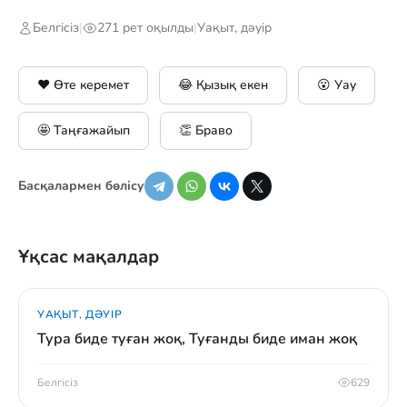
Белгісіз
|
271 рет оқылды
|
Уақыт, дәуір
❤️ Өте керемет
😂 Қызық екен
😮 Уау
🤩 Таңғажайып
👏 Браво
Басқалармен бөлісу
Ұқсас мақалдар
УАҚЫТ, ДӘУІР
Тура биде туған жоқ, Туғанды биде иман жоқ
Белгісіз
629