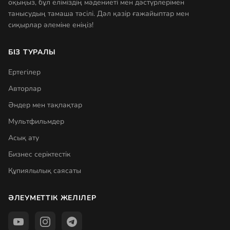
оқыңыз, бұл еліміздің мәдениеті мен дәстүрлерімен
танысудың тамаша тәсілі. Дәл қазір ғажайыптар мен
сиқырлар әлеміне еніңіз!
БІЗ ТУРАЛЫ
Ертегілер
Авторлар
Әндер мен тақпақтар
Мультфильмдер
Асық ату
Бизнес серіктестік
Құпиялылық саясаты
ӘЛЕУМЕТТІК ЖЕЛІЛЕР