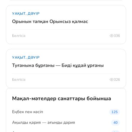
УАҚЫТ, ДӘУІР
Орынын тапқан Орынсыз қалмас
Белгісіз
336
УАҚЫТ, ДӘУІР
Туғанына бұрғаны — Биді құдай ұрғаны
Белгісіз
326
Мақал-мәтелдер санаттары бойынша
Eңбек пен кәсіп
125
Ақылды қария — ағынды дария
40