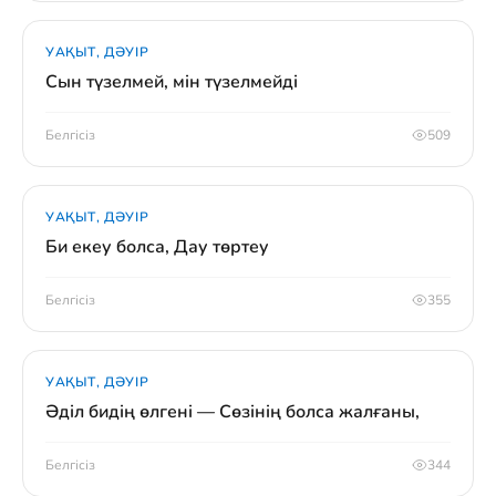
УАҚЫТ, ДӘУІР
Сын түзелмей, мін түзелмейді
Белгісіз
509
УАҚЫТ, ДӘУІР
Би екеу болса, Дау төртеу
Белгісіз
355
УАҚЫТ, ДӘУІР
Әділ бидің өлгені — Сөзінің болса жалғаны,
Белгісіз
344