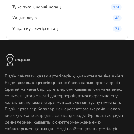
Туыс-туған, көрші-қолаң
174
Уақыт, дәуір
48
Ұшқан құс, жүгірген аң
74
Біздің сайттағы қазақ ертегілерінің қызықты әлеміне еніңіз!
Бізде
қазақша ертегілер
және басқа халық ертегілерінің
бірегей жинағы бар. Ертегілер бұл қызықты оқу ғана емес,
сонымен қатар ежелгі дәстүрлердің атмосферасына ену,
халықтың құндылықтары мен даналығын түсіну мүмкіндігі.
Біздің ертегілер балалар мен ересектерге жарайды: олар
қызықты және жарқын әсер қалдырады. Әр оқиға жарқын
бейнелермен, қызықты сюжеттермен және өмір
сабақтарымен қаныққан. Біздің сайтта қазақ ертегілерін