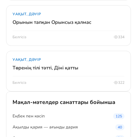
УАҚЫТ, ДӘУІР
Орынын тапқан Орынсыз қалмас
Белгісіз
334
УАҚЫТ, ДӘУІР
Төренің тілі тәтті, Діні қатты
Белгісіз
322
Мақал-мәтелдер санаттары бойынша
Eңбек пен кәсіп
125
Ақылды қария — ағынды дария
40