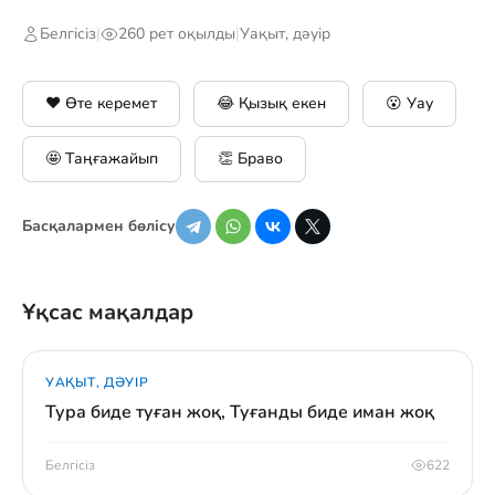
Белгісіз
|
260 рет оқылды
|
Уақыт, дәуір
❤️ Өте керемет
😂 Қызық екен
😮 Уау
🤩 Таңғажайып
👏 Браво
Басқалармен бөлісу
Ұқсас мақалдар
УАҚЫТ, ДӘУІР
Тура биде туған жоқ, Туғанды биде иман жоқ
Белгісіз
622