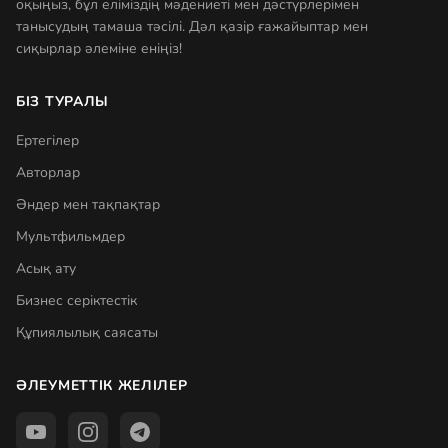
оқыңыз, бұл еліміздің мәдениеті мен дәстүрлерімен
танысудың тамаша тәсілі. Дәл қазір ғажайыптар мен
сиқырлар әлеміне еніңіз!
БІЗ ТУРАЛЫ
Ертегілер
Авторлар
Әндер мен тақпақтар
Мультфильмдер
Асық ату
Бизнес серіктестік
Құпиялылық саясаты
ӘЛЕУМЕТТІК ЖЕЛІЛЕР