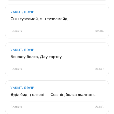
УАҚЫТ, ДӘУІР
Сын түзелмей, мін түзелмейді
Белгісіз
504
УАҚЫТ, ДӘУІР
Би екеу болса, Дау төртеу
Белгісіз
349
УАҚЫТ, ДӘУІР
Әділ бидің өлгені — Сөзінің болса жалғаны,
Белгісіз
343