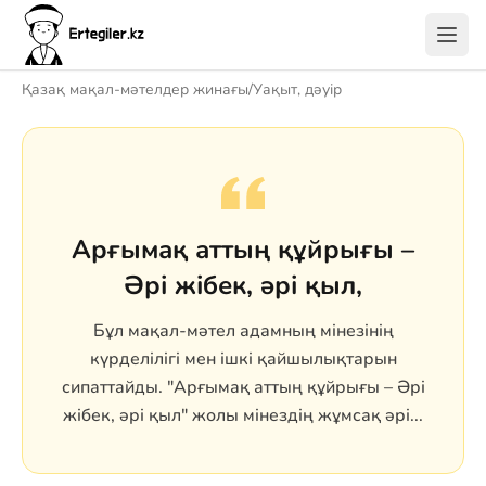
Қазақ мақал-мәтелдер жинағы
/
Уақыт, дәуір
Арғымақ аттың құйрығы –
Әрі жібек, әрі қыл,
Бұл мақал-мәтел адамның мінезінің
күрделілігі мен ішкі қайшылықтарын
сипаттайды. "Арғымақ аттың құйрығы – Әрі
жібек, әрі қыл" жолы мінездің жұмсақ әрі...