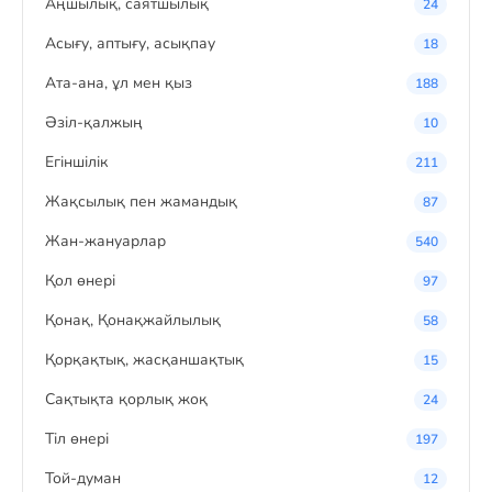
Аңшылық, саятшылық
24
Асығу, аптығу, асықпау
18
Ата-ана, ұл мен қыз
188
Әзіл-қалжың
10
Егіншілік
211
Жақсылық пен жамандық
87
Жан-жануарлар
540
Қол өнері
97
Қонақ, Қонақжайлылық
58
Қорқақтық, жасқаншақтық
15
Сақтықта қорлық жоқ
24
Тіл өнері
197
Той-думан
12