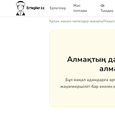
Жас
Ертегілер
топтары
Тыңдау
Қазақ мақал-мәтелдер жинағы
/
Уақыт,
Алмақтың да
алм
Бұл мақал адамдарға әр
жауапкершілігі бар екенін е