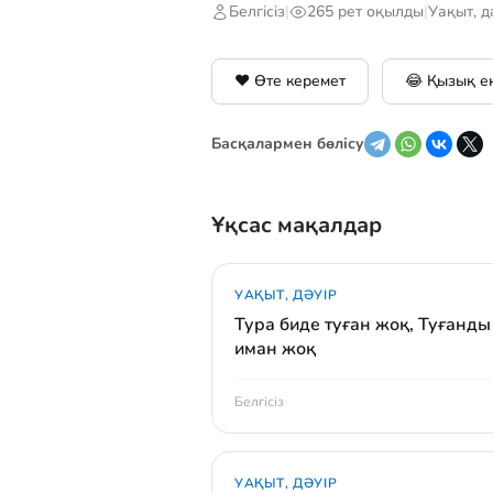
Белгісіз
|
265 рет оқылды
|
Уақыт, д
❤️ Өте керемет
😂 Қызық е
Басқалармен бөлісу
Ұқсас мақалдар
УАҚЫТ, ДӘУІР
Тура биде туған жоқ, Туғанды
иман жоқ
Белгісіз
УАҚЫТ, ДӘУІР