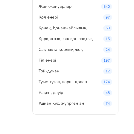
Жан-жануарлар
540
Қол өнері
97
Қонақ, Қонақжайлылық
58
Қорқақтық, жасқаншақтық
15
Сақтықта қорлық жоқ
24
Тіл өнері
197
Той-думан
12
Туыс-туған, көрші-қолаң
174
Уақыт, дәуір
48
Ұшқан құс, жүгірген аң
74