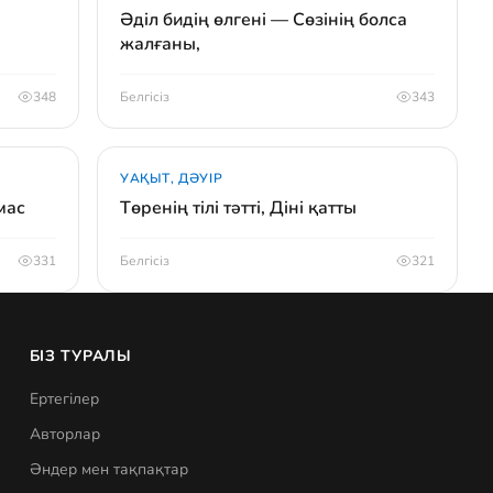
Әділ бидің өлгені — Сөзінің болса
жалғаны,
348
Белгісіз
343
УАҚЫТ, ДӘУІР
мас
Төренің тілі тәтті, Діні қатты
331
Белгісіз
321
БІЗ ТУРАЛЫ
Ертегілер
Авторлар
Әндер мен тақпақтар