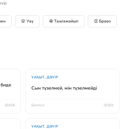
әуір
кен
😮 Уау
🤩 Таңғажайып
👏 Браво
УАҚЫТ, ДӘУІР
 биде
Сын түзелмей, мін түзелмейді
618
Белгісіз
501
УАҚЫТ, ДӘУІР