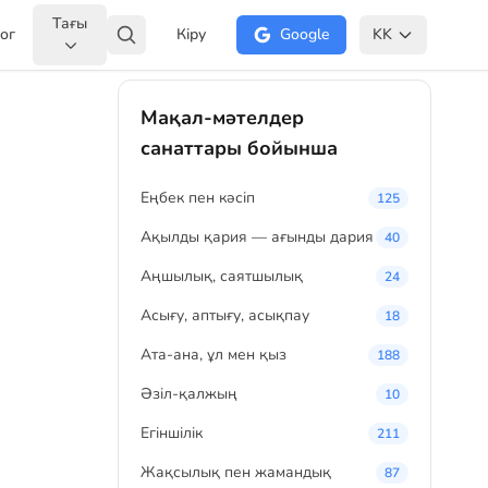
Тағы
ог
Кіру
Google
KK
Мақал-мәтелдер
санаттары бойынша
Eңбек пен кәсіп
125
Ақылды қария — ағынды дария
40
Аңшылық, саятшылық
24
Асығу, аптығу, асықпау
18
Ата-ана, ұл мен қыз
188
Әзіл-қалжың
10
Егіншілік
211
Жақсылық пен жамандық
87