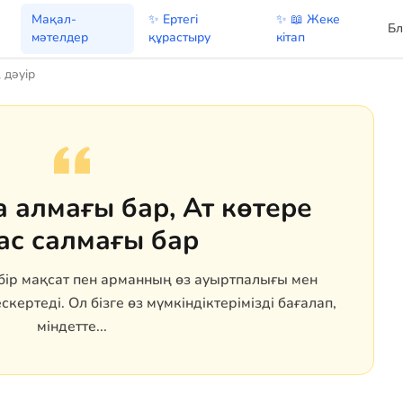
Мақал-
✨ Ертегі
✨ 📖 Жеке
Бл
мәтелдер
құрастыру
кітап
 дәуір
 алмағы бар, Ат көтере
ас салмағы бар
бір мақсат пен арманның өз ауыртпалығы мен
скертеді. Ол бізге өз мүмкіндіктерімізді бағалап,
міндетте...