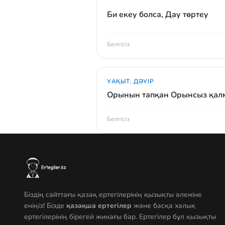
Би екеу болса, Дау төртеу
Белгісіз
УАҚЫТ, ДӘУІР
Орынын тапқан Орынсыз қал
Белгісіз
Біздің сайттағы қазақ ертегілерінің қызықты әлеміне
еніңіз! Бізде
қазақша ертегілер
және басқа халық
ертегілерінің бірегей жинағы бар. Ертегілер бұл қызықты