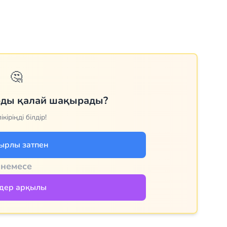
🤔
рды қалай шақырады?
ікіріңді білдір!
ырлы затпен
немесе
дер арқылы