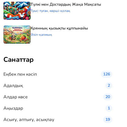
Түлкі мен Достардың Жаңа Мақсаты
Туыс-туған, көрші-қолаң
Қоянның қызықты құлпынайы
Әзіл-қалжың
Санаттар
Eңбек пен кәсіп
126
Адалдық
2
Алдар көсе
20
Аңыздар
1
Асығу, аптығу, асықпау
19