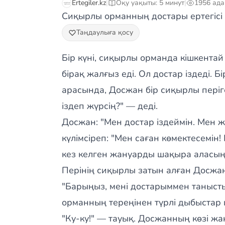
Ertegiler.kz
|
Оқу уақыты: 5 минут
|
1956 ад
Сиқырлы орманның достары ертегісі
Таңдаулыға қосу
Бір күні, сиқырлы орманда кішкентай
бірақ жалғыз еді. Ол достар іздеді. Б
арасында, Досжан бір сиқырлы періге
іздеп жүрсің?" — деді.
Досжан: "Мен достар іздеймін. Мен ж
күлімсіреп: "Мен саған көмектесемін!
кез келген жануарды шақыра аласың,
Перінің сиқырлы затын алған Досжан
"Барыңыз, мені достарыммен танысты
орманның тереңінен түрлі дыбыстар шы
"Ку-ку!" — тауық. Досжанның көзі жан