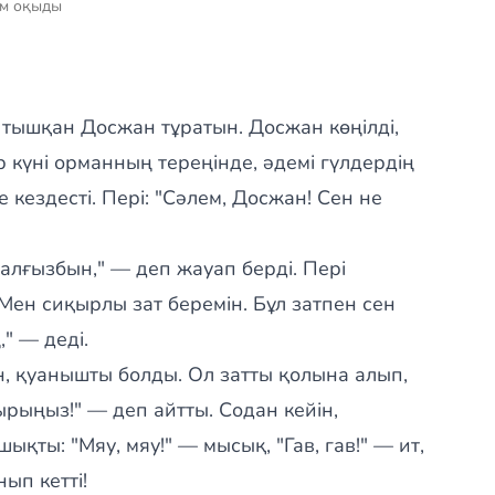
ам оқыды
 тышқан Досжан тұратын. Досжан көңілді,
ір күні орманның тереңінде, әдемі гүлдердің
 кездесті. Пері: "Сәлем, Досжан! Сен не
алғызбын," — деп жауап берді. Пері
 Мен сиқырлы зат беремін. Бұл затпен сен
" — деді.
, қуанышты болды. Ол затты қолына алып,
рыңыз!" — деп айтты. Содан кейін,
қты: "Мяу, мяу!" — мысық, "Гав, гав!" — ит,
ып кетті!