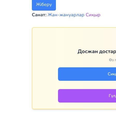
Жіберу
Санат:
Жан-жануарлар
Сиқыр
Досжан доста
Өз п
Сиқ
Гүл