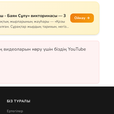
еш - Баян Сұлу» викторинасы — 3
Ойнау →
шықтық жырларының жауһары — «Қозы
лған. Сұрақтар жырдың тарихын, негізгі
Қарабай, Сарыбай), оқиғаның дамуын және
атар Самұрық құсы мен «Жеті қарақшы»
таңдауды және рас/жалған
ң видеоларын көру үшін біздің YouTube
БІЗ ТУРАЛЫ
Ертегілер