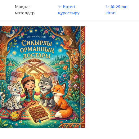
Мақал-
✨ Ертегі
✨ 📖 Жеке
у
мәтелдер
құрастыру
кітап