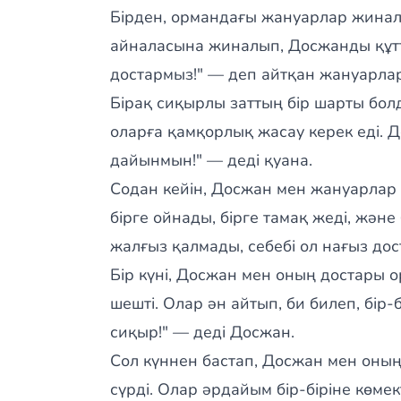
Бірден, ормандағы жануарлар жиналд
айналасына жиналып, Досжанды құтты
достармыз!" — деп айтқан жануарлар 
Бірақ сиқырлы заттың бір шарты бол
оларға қамқорлық жасау керек еді. Д
дайынмын!" — деді қуана.
Содан кейін, Досжан мен жануарлар 
бірге ойнады, бірге тамақ жеді, және
жалғыз қалмады, себебі ол нағыз дос
Бір күні, Досжан мен оның достары 
шешті. Олар ән айтып, би билеп, бір-
сиқыр!" — деді Досжан.
Сол күннен бастап, Досжан мен оны
сүрді. Олар әрдайым бір-біріне көмект