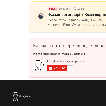
Қиын
10 сұрақ · ⏱ 15 мин
🧠
«Қазақ ертегілері + Қозы көрп
Бұл викторина қазақ халқының ға
Көрпеш – Баян Сұлу» дастанына арна
кейіпкерлерін (Қозы, Баян, Қодар, 
тарихи мұрасын қамтиды. Сонымен қ
ертегісі де қосылған. 10 сұрақ, бір 
форматтарында.
Қазақша ертегілер мен әңгімелерді
каналымызға жазылыңыз