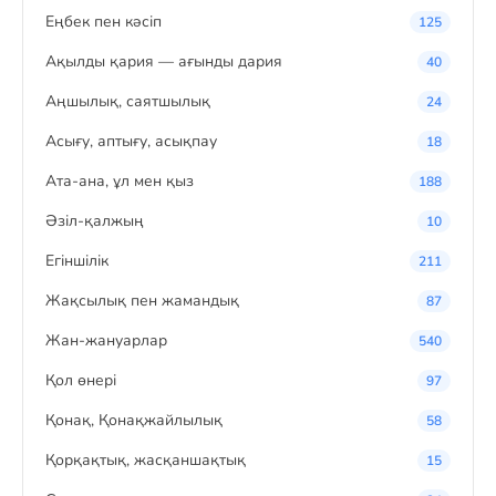
Eңбек пен кәсіп
125
Ақылды қария — ағынды дария
40
Аңшылық, саятшылық
24
Асығу, аптығу, асықпау
18
Ата-ана, ұл мен қыз
188
Әзіл-қалжың
10
Егіншілік
211
Жақсылық пен жамандық
87
Жан-жануарлар
540
Қол өнері
97
Қонақ, Қонақжайлылық
58
Қорқақтық, жасқаншақтық
15