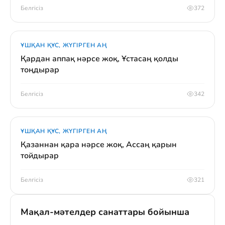
Белгісіз
372
ҰШҚАН ҚҰС, ЖҮГІРГЕН АҢ
Қардан аппақ нәрсе жоқ, Ұстасаң қолды
тоңдырар
Белгісіз
342
ҰШҚАН ҚҰС, ЖҮГІРГЕН АҢ
Қазаннан қара нәрсе жоқ, Ассаң қарын
тойдырар
Белгісіз
321
Мақал-мәтелдер санаттары бойынша