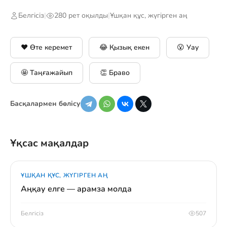
Белгісіз
|
280 рет оқылды
|
Ұшқан құс, жүгірген аң
❤️ Өте керемет
😂 Қызық екен
😮 Уау
🤩 Таңғажайып
👏 Браво
Басқалармен бөлісу
Ұқсас мақалдар
ҰШҚАН ҚҰС, ЖҮГІРГЕН АҢ
Аңқау елге — арамза молда
Белгісіз
507