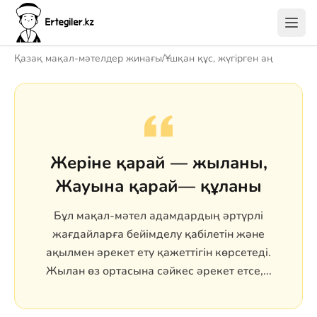
Қазақ мақал-мәтелдер жинағы
/
Ұшқан құс, жүгірген аң
Жеріне қарай — жыланы,
Жауына қарай— құланы
Бұл мақал-мәтел адамдардың әртүрлі
жағдайларға бейімделу қабілетін және
ақылмен әрекет ету қажеттігін көрсетеді.
Жылан өз ортасына сәйкес әрекет етсе,...