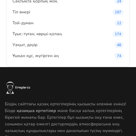
Сақтықта қорлық жоқ
24
Тіл өнері
197
Той-думан
12
Туыс-туған, көрші-қолаң
174
Уақыт, дәуір
48
Ұшқан құс, жүгірген аң
74
Біздің сайттағы қазақ ертегілерінің қызықты әлеміне еніңіз!
Бізде
қазақша ертегілер
және басқа халық ертегілерінің
бірегей жинағы бар. Ертегілер бұл қызықты оқу ғана емес,
сонымен қатар ежелгі дәстүрлердің атмосферасына ену,
халықтың құндылықтары мен даналығын түсіну мүмкіндігі.