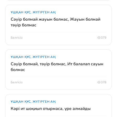
ҰШҚАН ҚҰС, ЖҮГІРГЕН АҢ
Сәуір болмай жауын болмас, Жауын болмай
тәуір болмас
Белгісіз
379
ҰШҚАН ҚҰС, ЖҮГІРГЕН АҢ
Сәуір болмай, тәуір болмас, Ит балалап сауын
болмас
Белгісіз
378
ҰШҚАН ҚҰС, ЖҮГІРГЕН АҢ
Кәрі ит шоқиып отырмаса, үре алмайды