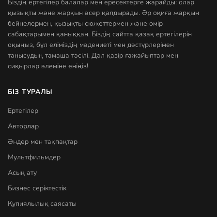
Біздің ертегілер балалар мен ересектерге жарайды: олар
қызықты және жарқын әсер қалдырады. Әр оқиға жарқын
бейнелермен, қызықты сюжеттермен және өмір
сабақтарымен қаныққан. Біздің сайтта қазақ ертегілерін
оқыңыз, бұл еліміздің мәдениеті мен дәстүрлерімен
танысудың тамаша тәсілі. Дәл қазір ғажайыптар мен
сиқырлар әлеміне еніңіз!
БІЗ ТУРАЛЫ
Ертегілер
Авторлар
Әндер мен тақпақтар
Мультфильмдер
Асық ату
Бизнес серіктестік
Құпиялылық саясаты