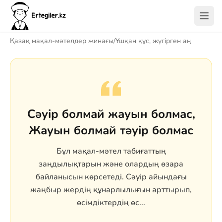
Қазақ мақал-мәтелдер жинағы
/
Ұшқан құс, жүгірген аң
Сәуір болмай жауын болмас,
Жауын болмай тәуір болмас
Бұл мақал-мәтел табиғаттың
заңдылықтарын және олардың өзара
байланысын көрсетеді. Сәуір айындағы
жаңбыр жердің құнарлылығын арттырып,
өсімдіктердің өс...