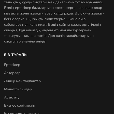
халықтың құндылықтары мен даналығын түсіну мүмкіндігі.
Біздің ертегілер балалар мен ересектерге жарайды: олар
қызықты және жарқын әсер қалдырады. Әр оқиға жарқын
бейнелермен, қызықты сюжеттермен және өмір
сабақтарымен қаныққан. Біздің сайтта қазақ ертегілерін
оқыңыз, бұл еліміздің мәдениеті мен дәстүрлерімен
танысудың тамаша тәсілі. Дәл қазір ғажайыптар мен
сиқырлар әлеміне еніңіз!
БІЗ ТУРАЛЫ
Ертегілер
Авторлар
Әндер мен тақпақтар
Мультфильмдер
Асық ату
Бизнес серіктестік
Құпиялылық саясаты