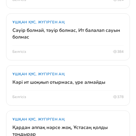
ҰШҚАН ҚҰС, ЖҮГІРГЕН АҢ
Сәуір болмай, тәуір болмас, Ит балалап сауын
болмас
Белгісіз
384
ҰШҚАН ҚҰС, ЖҮГІРГЕН АҢ
Кәрі ит шоқиып отырмаса, үре алмайды
Белгісіз
378
ҰШҚАН ҚҰС, ЖҮГІРГЕН АҢ
Қардан аппақ нәрсе жоқ, Ұстасаң қолды
тоңдырар