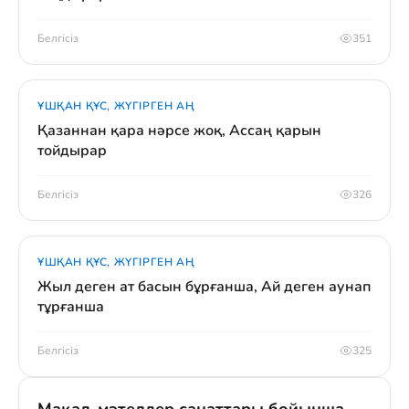
Белгісіз
351
ҰШҚАН ҚҰС, ЖҮГІРГЕН АҢ
Қазаннан қара нәрсе жоқ, Ассаң қарын
тойдырар
Белгісіз
326
ҰШҚАН ҚҰС, ЖҮГІРГЕН АҢ
Жыл деген ат басын бұрғанша, Ай деген аунап
тұрғанша
Белгісіз
325