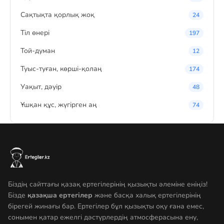
Сақтықта қорлық жоқ
24
Тіл өнері
197
Той-думан
12
Туыс-туған, көрші-қолаң
174
Уақыт, дәуір
48
Ұшқан құс, жүгірген аң
74
Біздің сайттағы қазақ ертегілерінің қызықты әлеміне еніңіз!
Бізде
қазақша ертегілер
және басқа халық ертегілерінің
бірегей жинағы бар. Ертегілер бұл қызықты оқу ғана емес,
сонымен қатар ежелгі дәстүрлердің атмосферасына ену,