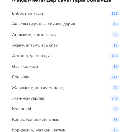
Мақал-мәтелдер санаттары бойынша
Eңбек пен кәсіп
125
Ақылды қария — ағынды дария
40
Аңшылық, саятшылық
24
Асығу, аптығу, асықпау
18
Ата-ана, ұл мен қыз
188
Әзіл-қалжың
10
Егіншілік
211
Жақсылық пен жамандық
87
Жан-жануарлар
540
Қол өнері
97
Қонақ, Қонақжайлылық
58
Қорқақтық, жасқаншақтық
15