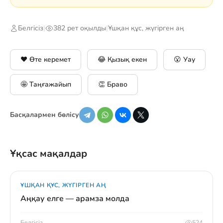
Белгісіз
|
382 рет оқылды
|
Ұшқан құс, жүгірген аң
❤️ Өте керемет
😂 Қызық екен
😮 Уау
🤩 Таңғажайып
👏 Браво
Басқалармен бөлісу
Ұқсас мақалдар
ҰШҚАН ҚҰС, ЖҮГІРГЕН АҢ
Аңқау елге — арамза молда
Белгісіз
524