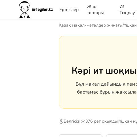
Жас
Ертегілер
топтары
Тыңдау
Қазақ мақал-мәтелдер жинағы
/
Ұшқан 
Кәрі ит шоқиы
Бұл мақал дайындық пен 
бастамас бұрын жақсылап
Белгісіз
|
376 рет оқылды
|
Ұшқан құ