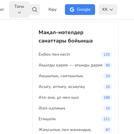
Тағы
ог
Кіру
Google
KK
Мақал-мәтелдер
санаттары бойынша
Eңбек пен кәсіп
125
Ақылды қария — ағынды дария
40
Аңшылық, саятшылық
24
Асығу, аптығу, асықпау
18
Ата-ана, ұл мен қыз
188
Әзіл-қалжың
10
Егіншілік
211
Жақсылық пен жамандық
87