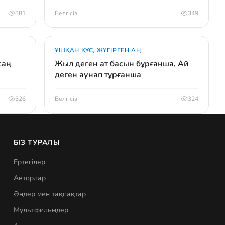
381
Белгісіз
349
ҰШҚАН ҚҰС, ЖҮГІРГЕН АҢ
саң
Жыл деген ат басын бұрғанша, Ай
деген аунап тұрғанша
326
Белгісіз
324
БІЗ ТУРАЛЫ
Ертегілер
Авторлар
Әндер мен тақпақтар
Мультфильмдер