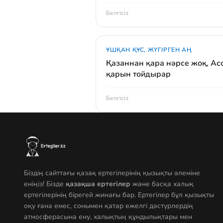
Белгісіз
ҰШҚАН ҚҰС, ЖҮГІРГЕН АҢ
Қазаннан қара нәрсе жоқ, Ас
қарын тойдырар
Белгісіз
Біздің сайттағы қазақ ертегілерінің қызықты әлеміне
еніңіз! Бізде
қазақша ертегілер
және басқа халық
ертегілерінің бірегей жинағы бар. Ертегілер бұл қызықты
оқу ғана емес, сонымен қатар ежелгі дәстүрлердің
атмосферасына ену, халықтың құндылықтары мен