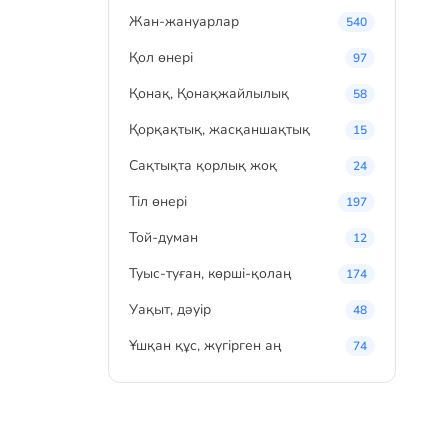
Жан-жануарлар
540
Қол өнері
97
Қонақ, Қонақжайлылық
58
Қорқақтық, жасқаншақтық
15
Сақтықта қорлық жоқ
24
Тіл өнері
197
Той-думан
12
Туыс-туған, көрші-қолаң
174
Уақыт, дәуір
48
Ұшқан құс, жүгірген аң
74