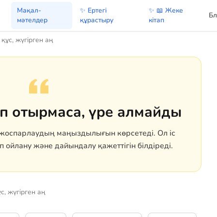
Мақал-
✨ Ертегі
✨ 📖 Жеке
Бл
мәтелдер
құрастыру
кітап
құс, жүгірген аң
п отырмаса, үре алмайды
жоспарлаудың маңыздылығын көрсетеді. Ол іс
 ойлану және дайындалу қажеттігін білдіреді.
с, жүгірген аң