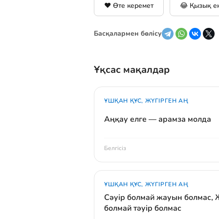
❤️ Өте керемет
😂 Қызық е
Басқалармен бөлісу
Ұқсас мақалдар
ҰШҚАН ҚҰС, ЖҮГІРГЕН АҢ
Аңқау елге — арамза молда
Белгісіз
ҰШҚАН ҚҰС, ЖҮГІРГЕН АҢ
Сәуір болмай жауын болмас,
болмай тәуір болмас