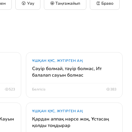
кен
😮 Уау
🤩 Таңғажайып
👏 Браво
ҰШҚАН ҚҰС, ЖҮГІРГЕН АҢ
Сәуір болмай, тәуір болмас, Ит
балалап сауын болмас
523
Белгісіз
383
ҰШҚАН ҚҰС, ЖҮГІРГЕН АҢ
 Жауын
Қардан аппақ нәрсе жоқ, Ұстасаң
қолды тоңдырар