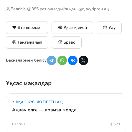
Белгісіз
|
385 рет оқылды
|
Ұшқан құс, жүгірген аң
❤️ Өте керемет
😂 Қызық екен
😮 Уау
🤩 Таңғажайып
👏 Браво
Басқалармен бөлісу
Ұқсас мақалдар
ҰШҚАН ҚҰС, ЖҮГІРГЕН АҢ
Аңқау елге — арамза молда
Белгісіз
529