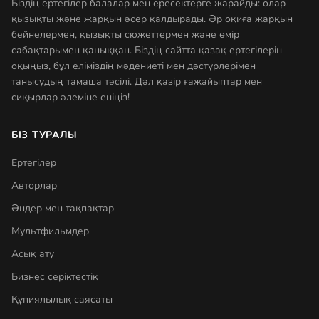
Біздің ертегілер балалар мен ересектерге жарайды: олар
қызықты және жарқын әсер қалдырады. Әр оқиға жарқын
бейнелермен, қызықты сюжеттермен және өмір
сабақтарымен қаныққан. Біздің сайтта қазақ ертегілерін
оқыңыз, бұл еліміздің мәдениеті мен дәстүрлерімен
танысудың тамаша тәсілі. Дәл қазір ғажайыптар мен
сиқырлар әлеміне еніңіз!
БІЗ ТУРАЛЫ
Ертегілер
Авторлар
Әндер мен тақпақтар
Мультфильмдер
Асық ату
Бизнес серіктестік
Құпиялылық саясаты