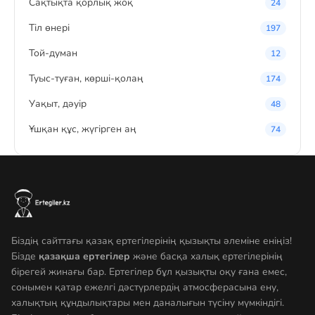
Сақтықта қорлық жоқ
24
Тіл өнері
197
Той-думан
12
Туыс-туған, көрші-қолаң
174
Уақыт, дәуір
48
Ұшқан құс, жүгірген аң
74
Біздің сайттағы қазақ ертегілерінің қызықты әлеміне еніңіз!
Бізде
қазақша ертегілер
және басқа халық ертегілерінің
бірегей жинағы бар. Ертегілер бұл қызықты оқу ғана емес,
сонымен қатар ежелгі дәстүрлердің атмосферасына ену,
халықтың құндылықтары мен даналығын түсіну мүмкіндігі.