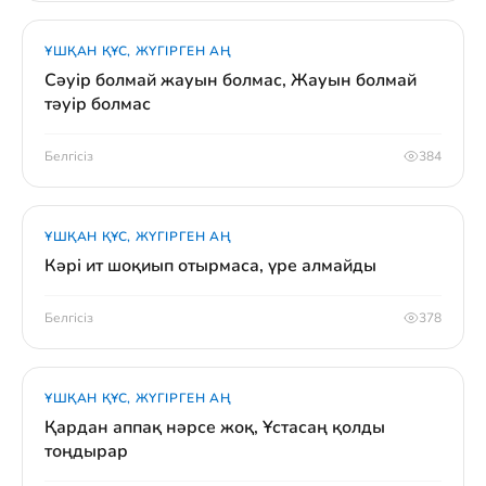
ҰШҚАН ҚҰС, ЖҮГІРГЕН АҢ
Сәуір болмай жауын болмас, Жауын болмай
тәуір болмас
Белгісіз
384
ҰШҚАН ҚҰС, ЖҮГІРГЕН АҢ
Кәрі ит шоқиып отырмаса, үре алмайды
Белгісіз
378
ҰШҚАН ҚҰС, ЖҮГІРГЕН АҢ
Қардан аппақ нәрсе жоқ, Ұстасаң қолды
тоңдырар