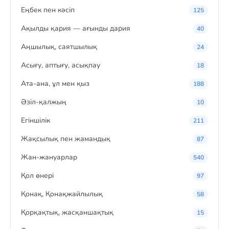
Eңбек пен кәсіп
125
Ақылды қария — ағынды дария
40
Аңшылық, саятшылық
24
Асығу, аптығу, асықпау
18
Ата-ана, ұл мен қыз
188
Әзіл-қалжың
10
Егіншілік
211
Жақсылық пен жамандық
87
Жан-жануарлар
540
Қол өнері
97
Қонақ, Қонақжайлылық
58
Қорқақтық, жасқаншақтық
15