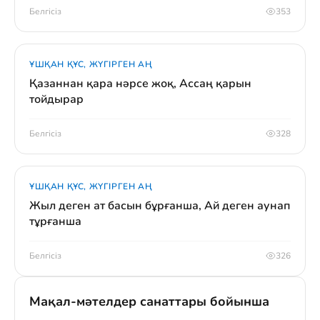
Белгісіз
353
ҰШҚАН ҚҰС, ЖҮГІРГЕН АҢ
Қазаннан қара нәрсе жоқ, Ассаң қарын
тойдырар
Белгісіз
328
ҰШҚАН ҚҰС, ЖҮГІРГЕН АҢ
Жыл деген ат басын бұрғанша, Ай деген аунап
тұрғанша
Белгісіз
326
Мақал-мәтелдер санаттары бойынша