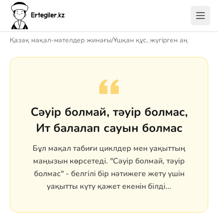
Қазақ мақал-мәтелдер жинағы
/
Ұшқан құс, жүгірген аң
Сәуір болмай, тәуір болмас,
Ит балалап сауын болмас
Бұл мақал табиғи циклдер мен уақыттың
маңызын көрсетеді. "Сәуір болмай, тәуір
болмас" - белгілі бір нәтижеге жету үшін
уақытты күту қажет екенін білді...