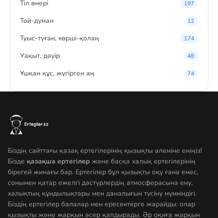
Тіл өнері
197
Той-думан
12
Туыс-туған, көрші-қолаң
174
Уақыт, дәуір
48
Ұшқан құс, жүгірген аң
74
Біздің сайттағы қазақ ертегілерінің қызықты әлеміне еніңіз!
Бізде
қазақша ертегілер
және басқа халық ертегілерінің
бірегей жинағы бар. Ертегілер бұл қызықты оқу ғана емес,
сонымен қатар ежелгі дәстүрлердің атмосферасына ену,
халықтың құндылықтары мен даналығын түсіну мүмкіндігі.
Біздің ертегілер балалар мен ересектерге жарайды: олар
қызықты және жарқын әсер қалдырады. Әр оқиға жарқын