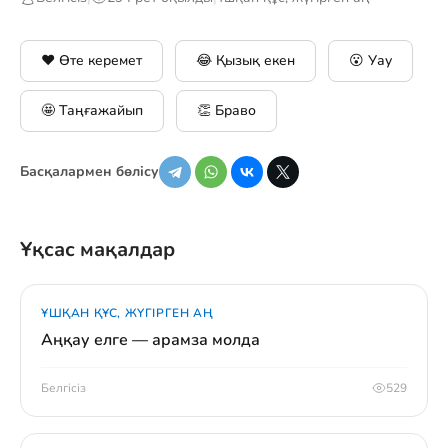
❤️ Өте керемет
😂 Қызық екен
😮 Уау
🤩 Таңғажайып
👏 Браво
Басқалармен бөлісу
Ұқсас мақалдар
ҰШҚАН ҚҰС, ЖҮГІРГЕН АҢ
Аңқау елге — арамза молда
Белгісіз
529