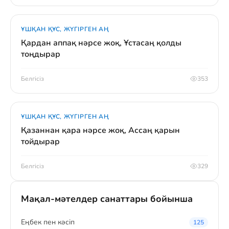
ҰШҚАН ҚҰС, ЖҮГІРГЕН АҢ
Қардан аппақ нәрсе жоқ, Ұстасаң қолды
тоңдырар
Белгісіз
353
ҰШҚАН ҚҰС, ЖҮГІРГЕН АҢ
Қазаннан қара нәрсе жоқ, Ассаң қарын
тойдырар
Белгісіз
329
Мақал-мәтелдер санаттары бойынша
Eңбек пен кәсіп
125