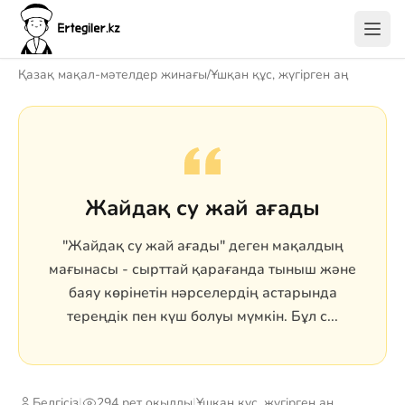
Қазақ мақал-мәтелдер жинағы
/
Ұшқан құс, жүгірген аң
Жайдақ су жай ағады
"Жайдақ су жай ағады" деген мақалдың
мағынасы - сырттай қарағанда тыныш және
баяу көрінетін нәрселердің астарында
тереңдік пен күш болуы мүмкін. Бұл с...
Белгісіз
|
294 рет оқылды
|
Ұшқан құс, жүгірген аң