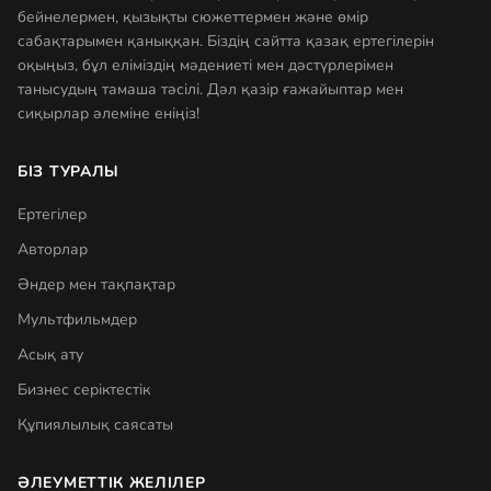
бейнелермен, қызықты сюжеттермен және өмір
сабақтарымен қаныққан. Біздің сайтта қазақ ертегілерін
оқыңыз, бұл еліміздің мәдениеті мен дәстүрлерімен
танысудың тамаша тәсілі. Дәл қазір ғажайыптар мен
сиқырлар әлеміне еніңіз!
БІЗ ТУРАЛЫ
Ертегілер
Авторлар
Әндер мен тақпақтар
Мультфильмдер
Асық ату
Бизнес серіктестік
Құпиялылық саясаты
ӘЛЕУМЕТТІК ЖЕЛІЛЕР