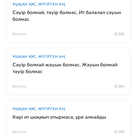
ҰШҚАН ҚҰС, ЖҮГІРГЕН АҢ
Сәуір болмай, тәуір болмас, Ит балалап сауын
болмас
Белгісіз
385
ҰШҚАН ҚҰС, ЖҮГІРГЕН АҢ
Сәуір болмай жауын болмас, Жауын болмай
тәуір болмас
Белгісіз
384
ҰШҚАН ҚҰС, ЖҮГІРГЕН АҢ
Кәрі ит шоқиып отырмаса, үре алмайды
Белгісіз
380