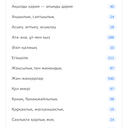
Ақылды қария — ағынды дария
40
Аңшылық, саятшылық
24
Асығу, аптығу, асықпау
18
Ата-ана, ұл мен қыз
188
Әзіл-қалжың
10
Егіншілік
211
Жақсылық пен жамандық
87
Жан-жануарлар
540
Қол өнері
97
Қонақ, Қонақжайлылық
58
Қорқақтық, жасқаншақтық
15
Сақтықта қорлық жоқ
24