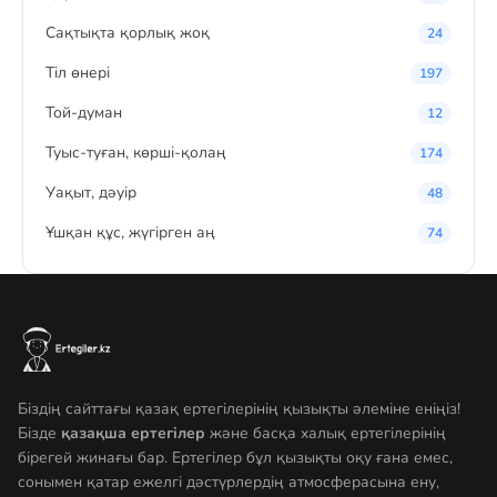
Сақтықта қорлық жоқ
24
Тіл өнері
197
Той-думан
12
Туыс-туған, көрші-қолаң
174
Уақыт, дәуір
48
Ұшқан құс, жүгірген аң
74
Біздің сайттағы қазақ ертегілерінің қызықты әлеміне еніңіз!
Бізде
қазақша ертегілер
және басқа халық ертегілерінің
бірегей жинағы бар. Ертегілер бұл қызықты оқу ғана емес,
сонымен қатар ежелгі дәстүрлердің атмосферасына ену,