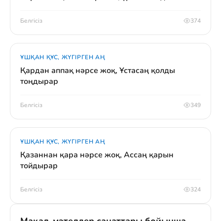
Белгісіз
374
ҰШҚАН ҚҰС, ЖҮГІРГЕН АҢ
Қардан аппақ нәрсе жоқ, Ұстасаң қолды
тоңдырар
Белгісіз
349
ҰШҚАН ҚҰС, ЖҮГІРГЕН АҢ
Қазаннан қара нәрсе жоқ, Ассаң қарын
тойдырар
Белгісіз
324