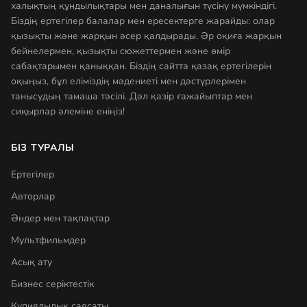
халықтың құндылықтары мен даналығын түсіну мүмкіндігі.
Біздің ертегілер балалар мен ересектерге жарайды: олар
қызықты және жарқын әсер қалдырады. Әр оқиға жарқын
бейнелермен, қызықты сюжеттермен және өмір
сабақтарымен қаныққан. Біздің сайтта қазақ ертегілерін
оқыңыз, бұл еліміздің мәдениеті мен дәстүрлерімен
танысудың тамаша тәсілі. Дәл қазір ғажайыптар мен
сиқырлар әлеміне еніңіз!
БІЗ ТУРАЛЫ
Ертегілер
Авторлар
Әндер мен тақпақтар
Мультфильмдер
Асық ату
Бизнес серіктестік
Құпиялылық саясаты