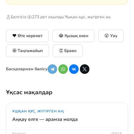
Белгісіз
|
273 рет оқылды
|
Ұшқан құс, жүгірген аң
❤️ Өте керемет
😂 Қызық екен
😮 Уау
🤩 Таңғажайып
👏 Браво
Басқалармен бөлісу
Ұқсас мақалдар
ҰШҚАН ҚҰС, ЖҮГІРГЕН АҢ
Аңқау елге — арамза молда
Белгісіз
513