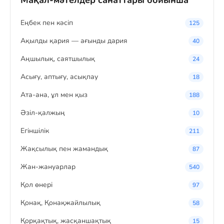
Мақал-мәтелдер санаттары бойынша
Eңбек пен кәсіп
125
Ақылды қария — ағынды дария
40
Аңшылық, саятшылық
24
Асығу, аптығу, асықпау
18
Ата-ана, ұл мен қыз
188
Әзіл-қалжың
10
Егіншілік
211
Жақсылық пен жамандық
87
Жан-жануарлар
540
Қол өнері
97
Қонақ, Қонақжайлылық
58
Қорқақтық, жасқаншақтық
15