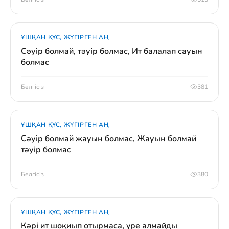
ҰШҚАН ҚҰС, ЖҮГІРГЕН АҢ
Сәуір болмай, тәуір болмас, Ит балалап сауын
болмас
Белгісіз
381
ҰШҚАН ҚҰС, ЖҮГІРГЕН АҢ
Сәуір болмай жауын болмас, Жауын болмай
тәуір болмас
Белгісіз
380
ҰШҚАН ҚҰС, ЖҮГІРГЕН АҢ
Кәрі ит шоқиып отырмаса, үре алмайды