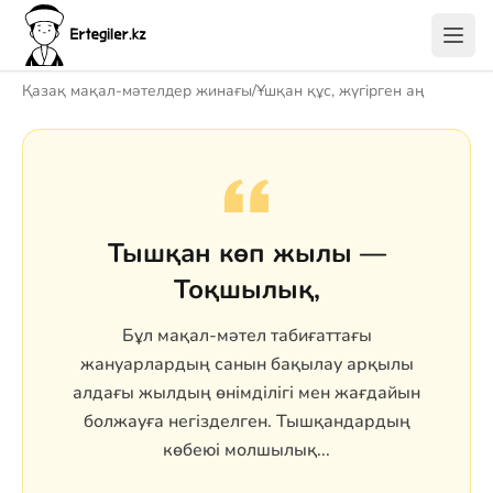
Қазақ мақал-мәтелдер жинағы
/
Ұшқан құс, жүгірген аң
Тышқан көп жылы —
Тоқшылық,
Бұл мақал-мәтел табиғаттағы
жануарлардың санын бақылау арқылы
алдағы жылдың өнімділігі мен жағдайын
болжауға негізделген. Тышқандардың
көбеюі молшылық...