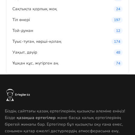
Сақтықта қорлық жоқ
24
Тіл өнері
197
Той-думан
12
Туыс-туған, көрші-қолаң
174
Уақыт, дәуір
48
Ұшқан құс, жүгірген аң
74
Біздің сайттағы қазақ ертегілерінің қызықты әлеміне еніңіз!
Бізде
қазақша ертегілер
және басқа халық ертегілерінің
бірегей жинағы бар. Ертегілер бұл қызықты оқу ғана емес,
сонымен қатар ежелгі дәстүрлердің атмосферасына ену,