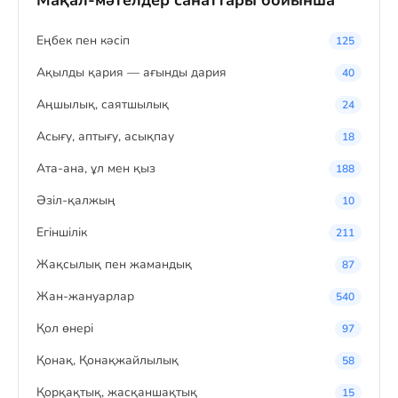
Мақал-мәтелдер санаттары бойынша
Eңбек пен кәсіп
125
Ақылды қария — ағынды дария
40
Аңшылық, саятшылық
24
Асығу, аптығу, асықпау
18
Ата-ана, ұл мен қыз
188
Әзіл-қалжың
10
Егіншілік
211
Жақсылық пен жамандық
87
Жан-жануарлар
540
Қол өнері
97
Қонақ, Қонақжайлылық
58
Қорқақтық, жасқаншақтық
15