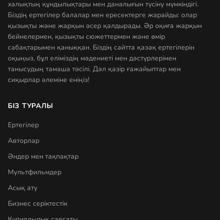
халықтың құндылықтары мен даналығын түсіну мүмкіндігі.
Біздің ертегілер балалар мен ересектерге жарайды: олар
қызықты және жарқын әсер қалдырады. Әр оқиға жарқын
бейнелермен, қызықты сюжеттермен және өмір
сабақтарымен қаныққан. Біздің сайтта қазақ ертегілерін
оқыңыз, бұл еліміздің мәдениеті мен дәстүрлерімен
танысудың тамаша тәсілі. Дәл қазір ғажайыптар мен
сиқырлар әлеміне еніңіз!
БІЗ ТУРАЛЫ
Ертегілер
Авторлар
Әндер мен тақпақтар
Мультфильмдер
Асық ату
Бизнес серіктестік
Құпиялылық саясаты