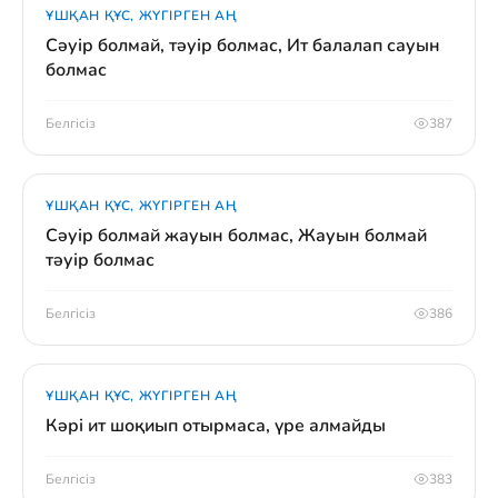
ҰШҚАН ҚҰС, ЖҮГІРГЕН АҢ
Сәуір болмай, тәуір болмас, Ит балалап сауын
болмас
Белгісіз
387
ҰШҚАН ҚҰС, ЖҮГІРГЕН АҢ
Сәуір болмай жауын болмас, Жауын болмай
тәуір болмас
Белгісіз
386
ҰШҚАН ҚҰС, ЖҮГІРГЕН АҢ
Кәрі ит шоқиып отырмаса, үре алмайды
Белгісіз
383