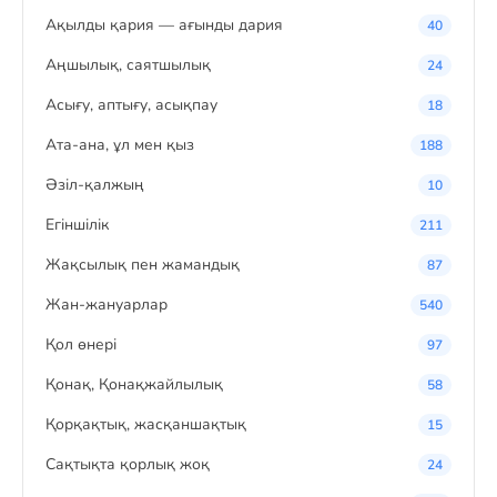
Ақылды қария — ағынды дария
40
Аңшылық, саятшылық
24
Асығу, аптығу, асықпау
18
Ата-ана, ұл мен қыз
188
Әзіл-қалжың
10
Егіншілік
211
Жақсылық пен жамандық
87
Жан-жануарлар
540
Қол өнері
97
Қонақ, Қонақжайлылық
58
Қорқақтық, жасқаншақтық
15
Сақтықта қорлық жоқ
24