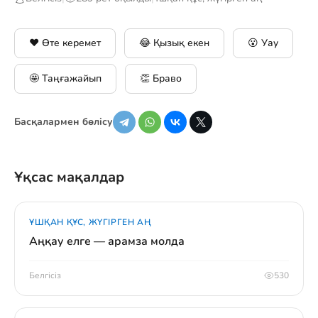
❤️ Өте керемет
😂 Қызық екен
😮 Уау
🤩 Таңғажайып
👏 Браво
Басқалармен бөлісу
Ұқсас мақалдар
ҰШҚАН ҚҰС, ЖҮГІРГЕН АҢ
Аңқау елге — арамза молда
Белгісіз
530