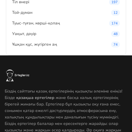
Тіл өнері
197
Той-думан
12
Туыс-туған, көрші-қолаң
174
Уақыт, дәуір
48
Ұшқан құс, жүгірген аң
74
Біздің сайттағы қазақ ертегілерінің қызықты әлеміне еніңіз!
Бізде
қазақша ертегілер
және басқа халық ертегілерінің
бірегей жинағы бар. Ертегілер бұл қызықты оқу ғана емес,
сонымен қатар ежелгі дәстүрлердің атмосферасына ену,
халықтың құндылықтары мен даналығын түсіну мүмкіндігі.
Біздің ертегілер балалар мен ересектерге жарайды: олар
қызықты және жарқын әсер қалдырады. Әр оқиға жарқын