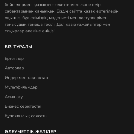
бейнелермен, қызықты сюжеттермен және өмір
сабақтарымен қаныққан. Біздің сайтта қазақ ертегілерін
оқыңыз, бұл еліміздің мәдениеті мен дәстүрлерімен
танысудың тамаша тәсілі. Дәл қазір ғажайыптар мен
сиқырлар әлеміне еніңіз!
БІЗ ТУРАЛЫ
Ертегілер
Авторлар
Әндер мен тақпақтар
Мультфильмдер
Асық ату
Бизнес серіктестік
Құпиялылық саясаты
ӘЛЕУМЕТТІК ЖЕЛІЛЕР