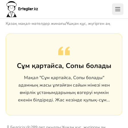
Қазақ мақал-мәтелдер жинағы
/
Ұшқан құс, жүгірген аң
Сұм қартайса, Сопы болады
Мақал "Сұм қартайса, Сопы болады"
адамның жасы ұлғайған сайын мінезі мен
өмірлік ұстанымдарының өзгеруі мүмкін
екенін білдіреді. Жас кезінде қулық-сұм...
Белгісіз
|
289 рет оқылды
|
Ұшқан құс, жүгірген аң