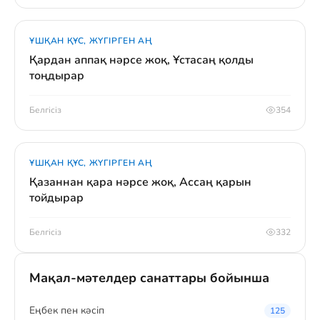
ҰШҚАН ҚҰС, ЖҮГІРГЕН АҢ
Қардан аппақ нәрсе жоқ, Ұстасаң қолды
тоңдырар
Белгісіз
354
ҰШҚАН ҚҰС, ЖҮГІРГЕН АҢ
Қазаннан қара нәрсе жоқ, Ассаң қарын
тойдырар
Белгісіз
332
Мақал-мәтелдер санаттары бойынша
Eңбек пен кәсіп
125