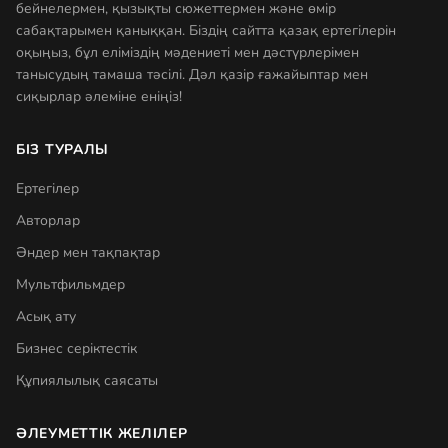
бейнелермен, қызықты сюжеттермен және өмір
сабақтарымен қаныққан. Біздің сайтта қазақ ертегілерін
оқыңыз, бұл еліміздің мәдениеті мен дәстүрлерімен
танысудың тамаша тәсілі. Дәл қазір ғажайыптар мен
сиқырлар әлеміне еніңіз!
БІЗ ТУРАЛЫ
Ертегілер
Авторлар
Әндер мен тақпақтар
Мультфильмдер
Асық ату
Бизнес серіктестік
Құпиялылық саясаты
ӘЛЕУМЕТТІК ЖЕЛІЛЕР