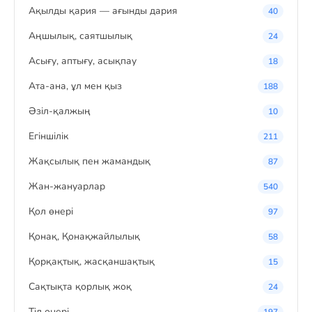
Ақылды қария — ағынды дария
40
Аңшылық, саятшылық
24
Асығу, аптығу, асықпау
18
Ата-ана, ұл мен қыз
188
Әзіл-қалжың
10
Егіншілік
211
Жақсылық пен жамандық
87
Жан-жануарлар
540
Қол өнері
97
Қонақ, Қонақжайлылық
58
Қорқақтық, жасқаншақтық
15
Сақтықта қорлық жоқ
24
Тіл өнері