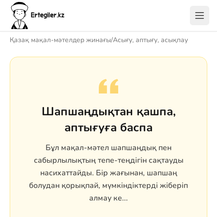
Қазақ мақал-мәтелдер жинағы
/
Асығу, аптығу, асықпау
Шапшаңдықтан қашпа,
аптығуға баспа
Бұл мақал-мәтел шапшаңдық пен
сабырлылықтың тепе-теңдігін сақтауды
насихаттайды. Бір жағынан, шапшаң
болудан қорықпай, мүмкіндіктерді жіберіп
алмау ке...