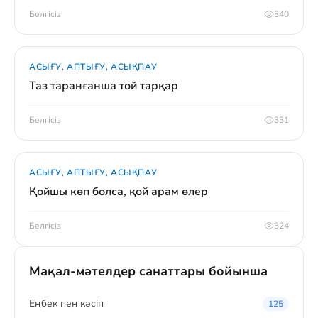
Белгісіз
340
АСЫҒУ, АПТЫҒУ, АСЫҚПАУ
Таз таранғанша той тарқар
Белгісіз
331
АСЫҒУ, АПТЫҒУ, АСЫҚПАУ
Қойшы көп болса, қой арам өлер
Белгісіз
324
Мақал-мәтелдер санаттары бойынша
Eңбек пен кәсіп
125