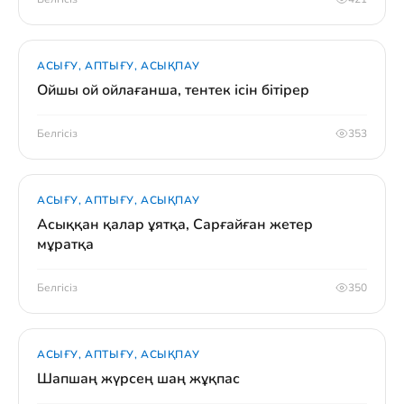
АСЫҒУ, АПТЫҒУ, АСЫҚПАУ
Ойшы ой ойлағанша, тентек ісін бітірер
Белгісіз
353
АСЫҒУ, АПТЫҒУ, АСЫҚПАУ
Асыққан қалар ұятқа, Сарғайған жетер
мұратқа
Белгісіз
350
АСЫҒУ, АПТЫҒУ, АСЫҚПАУ
Шапшаң жүрсең шаң жұқпас