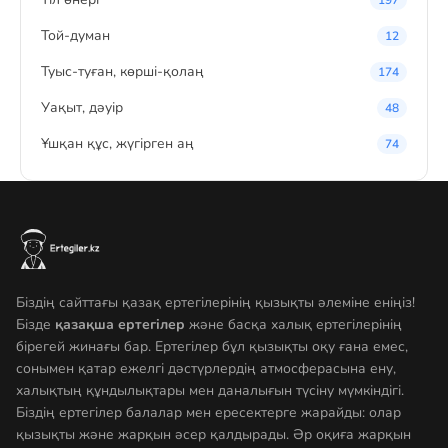
197
Той-думан
12
Туыс-туған, көрші-қолаң
174
Уақыт, дәуір
48
Ұшқан құс, жүгірген аң
74
Біздің сайттағы қазақ ертегілерінің қызықты әлеміне еніңіз!
Бізде
қазақша ертегілер
және басқа халық ертегілерінің
бірегей жинағы бар. Ертегілер бұл қызықты оқу ғана емес,
сонымен қатар ежелгі дәстүрлердің атмосферасына ену,
халықтың құндылықтары мен даналығын түсіну мүмкіндігі.
Біздің ертегілер балалар мен ересектерге жарайды: олар
қызықты және жарқын әсер қалдырады. Әр оқиға жарқын