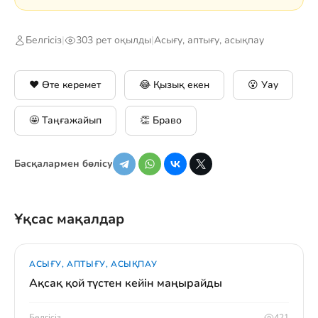
Белгісіз
|
303 рет оқылды
|
Асығу, аптығу, асықпау
❤️ Өте керемет
😂 Қызық екен
😮 Уау
🤩 Таңғажайып
👏 Браво
Басқалармен бөлісу
Ұқсас мақалдар
АСЫҒУ, АПТЫҒУ, АСЫҚПАУ
Ақсақ қой түстен кейін маңырайды
Белгісіз
421