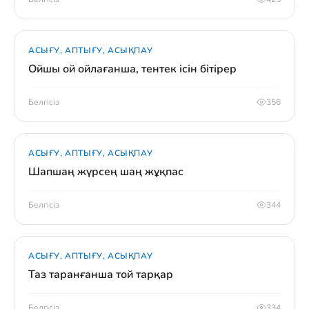
АСЫҒУ, АПТЫҒУ, АСЫҚПАУ
Ойшы ой ойлағанша, тентек ісін бітірер
Белгісіз
356
АСЫҒУ, АПТЫҒУ, АСЫҚПАУ
Шапшаң жүрсең шаң жұқпас
Белгісіз
344
АСЫҒУ, АПТЫҒУ, АСЫҚПАУ
Таз таранғанша той тарқар
Белгісіз
334