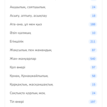
Аңшылық, саятшылық
24
Асығу, аптығу, асықпау
18
Ата-ана, ұл мен қыз
188
Әзіл-қалжың
10
Егіншілік
211
Жақсылық пен жамандық
87
Жан-жануарлар
540
Қол өнері
97
Қонақ, Қонақжайлылық
58
Қорқақтық, жасқаншақтық
15
Сақтықта қорлық жоқ
24
Тіл өнері
197