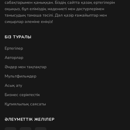
сабақтарымен қаныққан. Біздің сайтта қазақ ертегілерін
оқыңыз, бұл еліміздің мәдениеті мен дәстүрлерімен
танысудың тамаша тәсілі. Дәл қазір ғажайыптар мен
сиқырлар әлеміне еніңіз!
БІЗ ТУРАЛЫ
Ертегілер
Авторлар
Әндер мен тақпақтар
Мультфильмдер
Асық ату
Бизнес серіктестік
Құпиялылық саясаты
ӘЛЕУМЕТТІК ЖЕЛІЛЕР