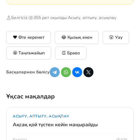
Белгісіз
|
355 рет оқылды
|
Асығу, аптығу, асықпау
❤️ Өте керемет
😂 Қызық екен
😮 Уау
🤩 Таңғажайып
👏 Браво
Басқалармен бөлісу
Ұқсас мақалдар
АСЫҒУ, АПТЫҒУ, АСЫҚПАУ
Ақсақ қой түстен кейін маңырайды
Белгісіз
425