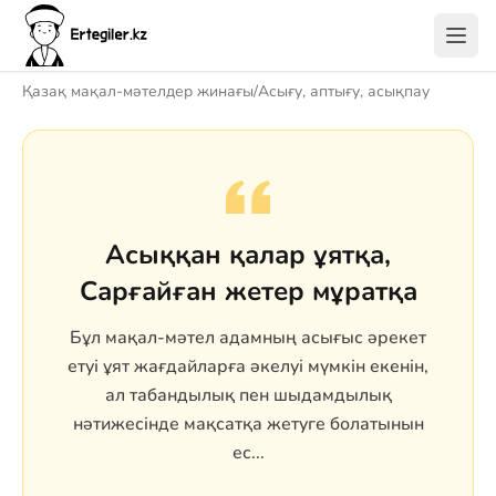
Қазақ мақал-мәтелдер жинағы
/
Асығу, аптығу, асықпау
Асыққан қалар ұятқа,
Сарғайған жетер мұратқа
Бұл мақал-мәтел адамның асығыс әрекет
етуі ұят жағдайларға әкелуі мүмкін екенін,
ал табандылық пен шыдамдылық
нәтижесінде мақсатқа жетуге болатынын
ес...