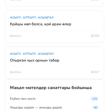
АСЫҒУ, АПТЫҒУ, АСЫҚПАУ
Қойшы көп болса, қой арам өлер
Белгісіз
329
АСЫҒУ, АПТЫҒУ, АСЫҚПАУ
Отырған қыз орнын табар
Белгісіз
317
Мақал-мәтелдер санаттары бойынша
Eңбек пен кәсіп
125
Ақылды қария — ағынды дария
40