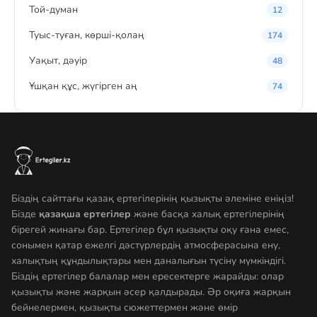
Той-думан
12
Туыс-туған, көрші-қолаң
174
Уақыт, дәуір
48
Ұшқан құс, жүгірген аң
74
Біздің сайттағы қазақ ертегілерінің қызықты әлеміне еніңіз!
Бізде
қазақша ертегілер
және басқа халық ертегілерінің
бірегей жинағы бар. Ертегілер бұл қызықты оқу ғана емес,
сонымен қатар ежелгі дәстүрлердің атмосферасына ену,
халықтың құндылықтары мен даналығын түсіну мүмкіндігі.
Біздің ертегілер балалар мен ересектерге жарайды: олар
қызықты және жарқын әсер қалдырады. Әр оқиға жарқын
бейнелермен, қызықты сюжеттермен және өмір