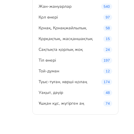
Жан-жануарлар
540
Қол өнері
97
Қонақ, Қонақжайлылық
58
Қорқақтық, жасқаншақтық
15
Сақтықта қорлық жоқ
24
Тіл өнері
197
Той-думан
12
Туыс-туған, көрші-қолаң
174
Уақыт, дәуір
48
Ұшқан құс, жүгірген аң
74