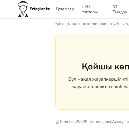
Жас
Ертегілер
топтары
Тыңдау
Қазақ мақал-мәтелдер жинағы
/
Асығу,
Қойшы көп 
Бұл мақал жауапкершілікті
жауапкершілікті сезінбеу
Белгісіз
|
328 рет оқылды
|
Асығу, а