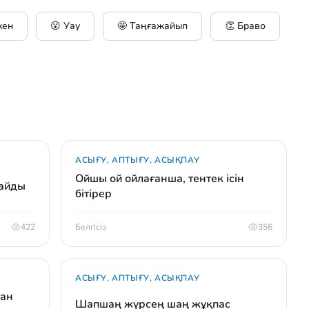
кен
😮 Уау
🤩 Таңғажайып
👏 Браво
АСЫҒУ, АПТЫҒУ, АСЫҚПАУ
Ойшы ой ойлағанша, тентек ісін
райды
бітірер
422
Белгісіз
356
АСЫҒУ, АПТЫҒУ, АСЫҚПАУ
ған
Шапшаң жүрсең шаң жұқпас