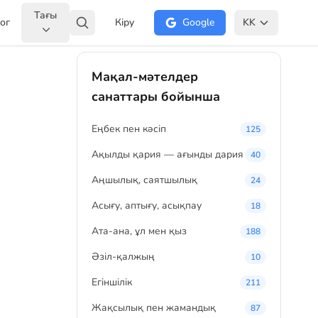
Тағы
ог
Кіру
Google
KK
Мақал-мәтелдер
санаттары бойынша
Eңбек пен кәсіп
125
Ақылды қария — ағынды дария
40
Аңшылық, саятшылық
24
Асығу, аптығу, асықпау
18
Ата-ана, ұл мен қыз
188
Әзіл-қалжың
10
Егіншілік
211
Жақсылық пен жамандық
87