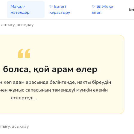
Мақал-
✨ Ертегі
✨ 📖 Жеке
Бл
мәтелдер
құрастыру
кітап
 аптығу, асықпау
болса, қой арам өлер
ң көп адам арасында бөлінгенде, нақты біреудің
інен жұмыс сапасының төмендеуі мүмкін екенін
ескертеді...
птығу, асықпау