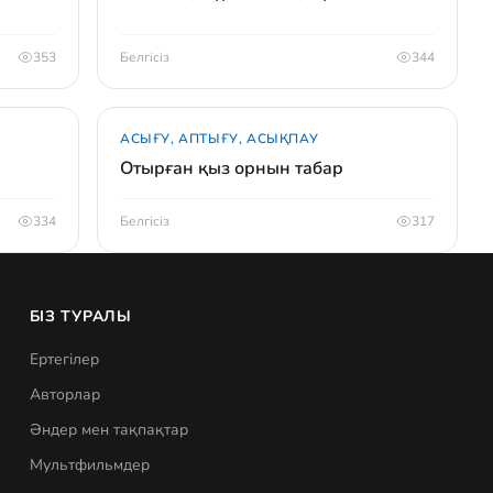
353
Белгісіз
344
АСЫҒУ, АПТЫҒУ, АСЫҚПАУ
Отырған қыз орнын табар
334
Белгісіз
317
БІЗ ТУРАЛЫ
Ертегілер
Авторлар
Әндер мен тақпақтар
Мультфильмдер