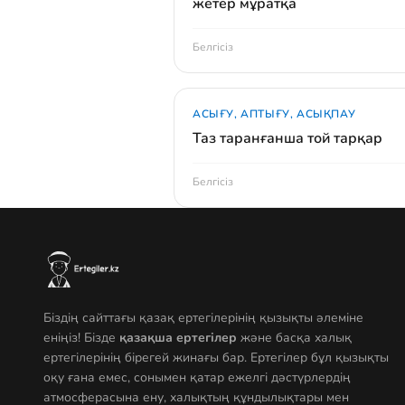
жетер мұратқа
Белгісіз
АСЫҒУ, АПТЫҒУ, АСЫҚПАУ
Таз таранғанша той тарқар
Белгісіз
Біздің сайттағы қазақ ертегілерінің қызықты әлеміне
еніңіз! Бізде
қазақша ертегілер
және басқа халық
ертегілерінің бірегей жинағы бар. Ертегілер бұл қызықты
оқу ғана емес, сонымен қатар ежелгі дәстүрлердің
атмосферасына ену, халықтың құндылықтары мен