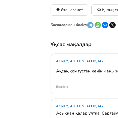
❤️ Өте керемет
😂 Қызық е
Басқалармен бөлісу
Ұқсас мақалдар
АСЫҒУ, АПТЫҒУ, АСЫҚПАУ
Ақсақ қой түстен кейін маңы
Белгісіз
АСЫҒУ, АПТЫҒУ, АСЫҚПАУ
Асыққан қалар ұятқа, Сарғай