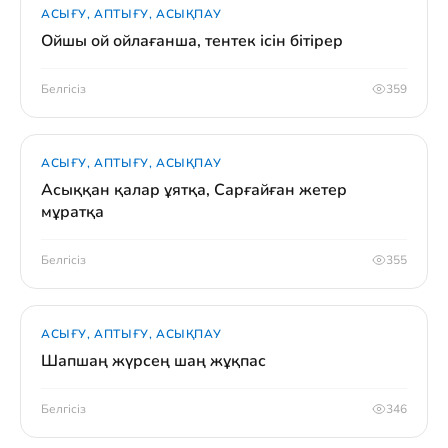
АСЫҒУ, АПТЫҒУ, АСЫҚПАУ
Ойшы ой ойлағанша, тентек ісін бітірер
Белгісіз
359
АСЫҒУ, АПТЫҒУ, АСЫҚПАУ
Асыққан қалар ұятқа, Сарғайған жетер
мұратқа
Белгісіз
355
АСЫҒУ, АПТЫҒУ, АСЫҚПАУ
Шапшаң жүрсең шаң жұқпас
Белгісіз
346