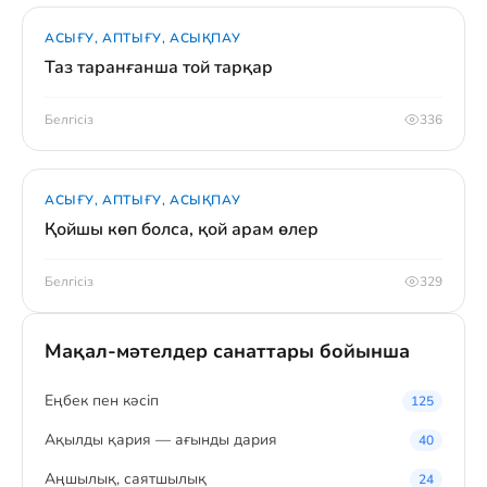
АСЫҒУ, АПТЫҒУ, АСЫҚПАУ
Таз таранғанша той тарқар
Белгісіз
336
АСЫҒУ, АПТЫҒУ, АСЫҚПАУ
Қойшы көп болса, қой арам өлер
Белгісіз
329
Мақал-мәтелдер санаттары бойынша
Eңбек пен кәсіп
125
Ақылды қария — ағынды дария
40
Аңшылық, саятшылық
24