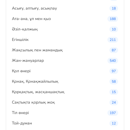
Асығу, аптығу, асықпау
18
Ата-ана, ұл мен қыз
188
Әзіл-қалжың
10
Егіншілік
211
Жақсылық пен жамандық
87
Жан-жануарлар
540
Қол өнері
97
Қонақ, Қонақжайлылық
58
Қорқақтық, жасқаншақтық
15
Сақтықта қорлық жоқ
24
Тіл өнері
197
Той-думан
12