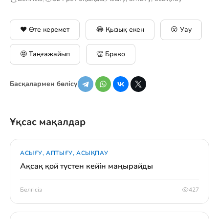
❤️ Өте керемет
😂 Қызық екен
😮 Уау
🤩 Таңғажайып
👏 Браво
Басқалармен бөлісу
Ұқсас мақалдар
АСЫҒУ, АПТЫҒУ, АСЫҚПАУ
Ақсақ қой түстен кейін маңырайды
Белгісіз
427