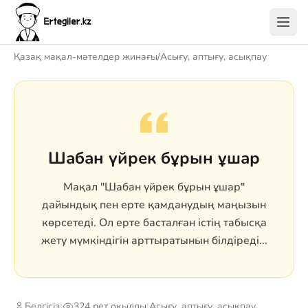
Қазақ мақал-мәтелдер жинағы
/
Асығу, аптығу, асықпау
Шабан үйрек бұрын ұшар
Мақал "Шабан үйрек бұрын ұшар"
дайындық пен ерте қамданудың маңызын
көрсетеді. Ол ерте басталған істің табысқа
жету мүмкіндігін арттыратынын білдіреді...
Белгісіз
|
324 рет оқылды
|
Асығу, аптығу, асықпау