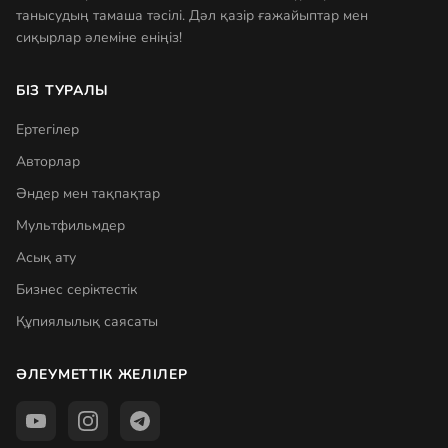
танысудың тамаша тәсілі. Дәл қазір ғажайыптар мен
сиқырлар әлеміне еніңіз!
БІЗ ТУРАЛЫ
Ертегілер
Авторлар
Әндер мен тақпақтар
Мультфильмдер
Асық ату
Бизнес серіктестік
Құпиялылық саясаты
ӘЛЕУМЕТТІК ЖЕЛІЛЕР