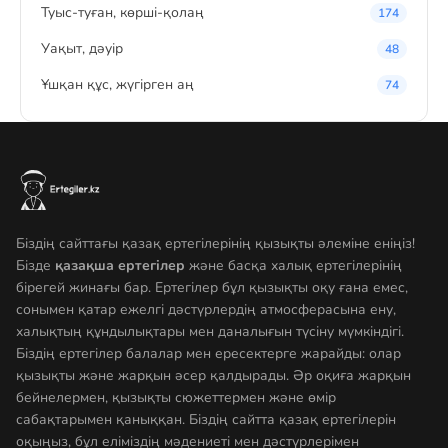
Туыс-туған, көрші-қолаң
174
Уақыт, дәуір
48
Ұшқан құс, жүгірген аң
74
Біздің сайттағы қазақ ертегілерінің қызықты әлеміне еніңіз!
Бізде
қазақша ертегілер
және басқа халық ертегілерінің
бірегей жинағы бар. Ертегілер бұл қызықты оқу ғана емес,
сонымен қатар ежелгі дәстүрлердің атмосферасына ену,
халықтың құндылықтары мен даналығын түсіну мүмкіндігі.
Біздің ертегілер балалар мен ересектерге жарайды: олар
қызықты және жарқын әсер қалдырады. Әр оқиға жарқын
бейнелермен, қызықты сюжеттермен және өмір
сабақтарымен қаныққан. Біздің сайтта қазақ ертегілерін
оқыңыз, бұл еліміздің мәдениеті мен дәстүрлерімен