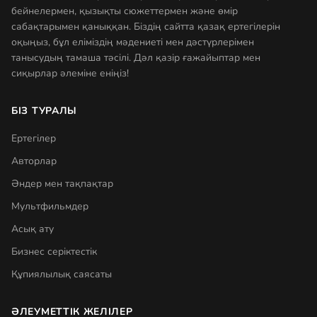
бейнелермен, қызықты сюжеттермен және өмір
сабақтарымен қаныққан. Біздің сайтта қазақ ертегілерін
оқыңыз, бұл еліміздің мәдениеті мен дәстүрлерімен
танысудың тамаша тәсілі. Дәл қазір ғажайыптар мен
сиқырлар әлеміне еніңіз!
БІЗ ТУРАЛЫ
Ертегілер
Авторлар
Әндер мен тақпақтар
Мультфильмдер
Асық ату
Бизнес серіктестік
Құпиялылық саясаты
ӘЛЕУМЕТТІК ЖЕЛІЛЕР