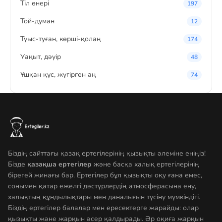
Тіл өнері
197
Той-думан
12
Туыс-туған, көрші-қолаң
174
Уақыт, дәуір
48
Ұшқан құс, жүгірген аң
74
Біздің сайттағы қазақ ертегілерінің қызықты әлеміне еніңіз!
Бізде
қазақша ертегілер
және басқа халық ертегілерінің
бірегей жинағы бар. Ертегілер бұл қызықты оқу ғана емес,
сонымен қатар ежелгі дәстүрлердің атмосферасына ену,
халықтың құндылықтары мен даналығын түсіну мүмкіндігі.
Біздің ертегілер балалар мен ересектерге жарайды: олар
қызықты және жарқын әсер қалдырады. Әр оқиға жарқын