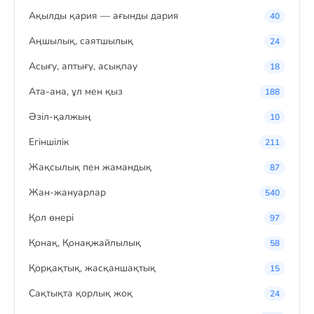
Ақылды қария — ағынды дария
40
Аңшылық, саятшылық
24
Асығу, аптығу, асықпау
18
Ата-ана, ұл мен қыз
188
Әзіл-қалжың
10
Егіншілік
211
Жақсылық пен жамандық
87
Жан-жануарлар
540
Қол өнері
97
Қонақ, Қонақжайлылық
58
Қорқақтық, жасқаншақтық
15
Сақтықта қорлық жоқ
24