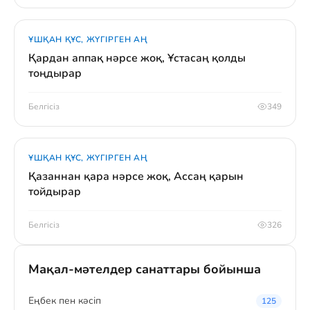
ҰШҚАН ҚҰС, ЖҮГІРГЕН АҢ
Қардан аппақ нәрсе жоқ, Ұстасаң қолды
тоңдырар
Белгісіз
349
ҰШҚАН ҚҰС, ЖҮГІРГЕН АҢ
Қазаннан қара нәрсе жоқ, Ассаң қарын
тойдырар
Белгісіз
326
Мақал-мәтелдер санаттары бойынша
Eңбек пен кәсіп
125