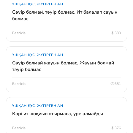
ҰШҚАН ҚҰС, ЖҮГІРГЕН АҢ
Сәуір болмай, тәуір болмас, Ит балалап сауын
болмас
Белгісіз
383
ҰШҚАН ҚҰС, ЖҮГІРГЕН АҢ
Сәуір болмай жауын болмас, Жауын болмай
тәуір болмас
Белгісіз
381
ҰШҚАН ҚҰС, ЖҮГІРГЕН АҢ
Кәрі ит шоқиып отырмаса, үре алмайды
Белгісіз
376