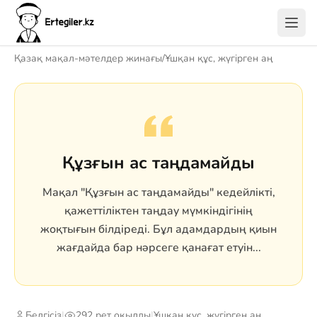
Қазақ мақал-мәтелдер жинағы
/
Ұшқан құс, жүгірген аң
Құзғын ас таңдамайды
Мақал "Құзғын ас таңдамайды" кедейлікті,
қажеттіліктен таңдау мүмкіндігінің
жоқтығын білдіреді. Бұл адамдардың қиын
жағдайда бар нәрсеге қанағат етуін...
Белгісіз
|
292 рет оқылды
|
Ұшқан құс, жүгірген аң