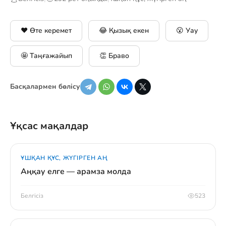
❤️ Өте керемет
😂 Қызық екен
😮 Уау
🤩 Таңғажайып
👏 Браво
Басқалармен бөлісу
Ұқсас мақалдар
ҰШҚАН ҚҰС, ЖҮГІРГЕН АҢ
Аңқау елге — арамза молда
Белгісіз
523