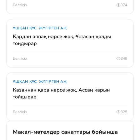
Белгісіз
374
ҰШҚАН ҚҰС, ЖҮГІРГЕН АҢ
Қардан аппақ нәрсе жоқ, Ұстасаң қолды
тоңдырар
Белгісіз
349
ҰШҚАН ҚҰС, ЖҮГІРГЕН АҢ
Қазаннан қара нәрсе жоқ, Ассаң қарын
тойдырар
Белгісіз
325
Мақал-мәтелдер санаттары бойынша