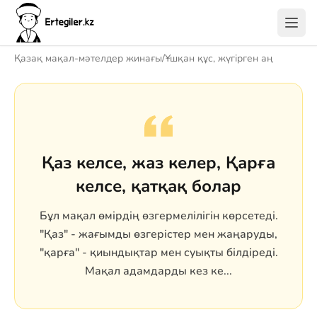
Қазақ мақал-мәтелдер жинағы
/
Ұшқан құс, жүгірген аң
Қаз келсе, жаз келер, Қарға
келсе, қатқақ болар
Бұл мақал өмірдің өзгермелілігін көрсетеді.
"Қаз" - жағымды өзгерістер мен жаңаруды,
"қарға" - қиындықтар мен суықты білдіреді.
Мақал адамдарды кез ке...