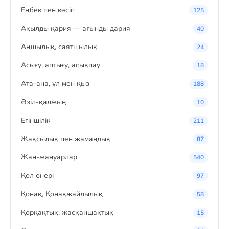
Eңбек пен кәсіп
125
Ақылды қария — ағынды дария
40
Аңшылық, саятшылық
24
Асығу, аптығу, асықпау
18
Ата-ана, ұл мен қыз
188
Әзіл-қалжың
10
Егіншілік
211
Жақсылық пен жамандық
87
Жан-жануарлар
540
Қол өнері
97
Қонақ, Қонақжайлылық
58
Қорқақтық, жасқаншақтық
15