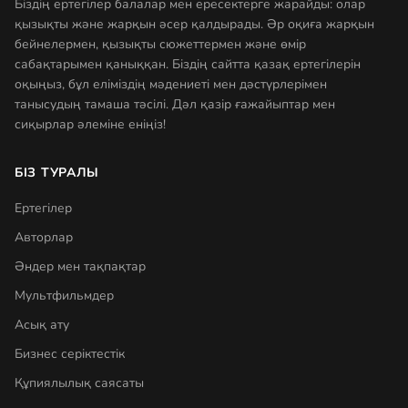
Біздің ертегілер балалар мен ересектерге жарайды: олар
қызықты және жарқын әсер қалдырады. Әр оқиға жарқын
бейнелермен, қызықты сюжеттермен және өмір
сабақтарымен қаныққан. Біздің сайтта қазақ ертегілерін
оқыңыз, бұл еліміздің мәдениеті мен дәстүрлерімен
танысудың тамаша тәсілі. Дәл қазір ғажайыптар мен
сиқырлар әлеміне еніңіз!
БІЗ ТУРАЛЫ
Ертегілер
Авторлар
Әндер мен тақпақтар
Мультфильмдер
Асық ату
Бизнес серіктестік
Құпиялылық саясаты