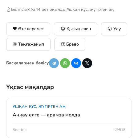
Белгісіз
|
244 рет оқылды
|
Ұшқан құс, жүгірген аң
❤️ Өте керемет
😂 Қызық екен
😮 Уау
🤩 Таңғажайып
👏 Браво
Басқалармен бөлісу
Ұқсас мақалдар
ҰШҚАН ҚҰС, ЖҮГІРГЕН АҢ
Аңқау елге — арамза молда
Белгісіз
518