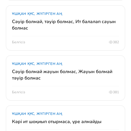
ҰШҚАН ҚҰС, ЖҮГІРГЕН АҢ
Сәуір болмай, тәуір болмас, Ит балалап сауын
болмас
Белгісіз
382
ҰШҚАН ҚҰС, ЖҮГІРГЕН АҢ
Сәуір болмай жауын болмас, Жауын болмай
тәуір болмас
Белгісіз
381
ҰШҚАН ҚҰС, ЖҮГІРГЕН АҢ
Кәрі ит шоқиып отырмаса, үре алмайды