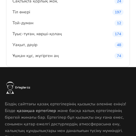
Сақтықта қорлық жоқ
24
Тіл өнері
197
Той-думан
12
Туыс-туған, көрші-қолаң
174
Уақыт, дәуір
48
Ұшқан құс, жүгірген аң
74
Біздің сайттағы қазақ ертегілерінің қызықты әлеміне еніңіз!
Бізде
қазақша ертегілер
және басқа халық ертегілерінің
бірегей жинағы бар. Ертегілер бұл қызықты оқу ғана емес,
сонымен қатар ежелгі дәстүрлердің атмосферасына ену,
халықтың құндылықтары мен даналығын түсіну мүмкіндігі.