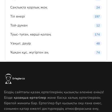
Сақтықта қорлық жоқ
24
Тіл өнері
197
Той-думан
12
Туыс-туған, көрші-қолаң
174
Уақыт, дәуір
48
Ұшқан құс, жүгірген аң
74
Біздің сайттағы қазақ ертегілерінің қызықты әлеміне еніңіз!
Бізде
қазақша ертегілер
және басқа халық ертегілерінің
бірегей жинағы бар. Ертегілер бұл қызықты оқу ғана емес,
сонымен қатар ежелгі дәстүрлердің атмосферасына ену,