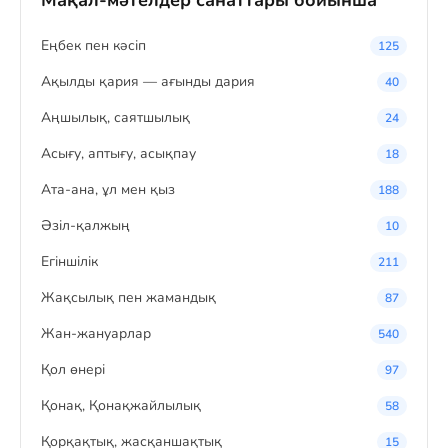
Мақал-мәтелдер санаттары бойынша
Eңбек пен кәсіп
125
Ақылды қария — ағынды дария
40
Аңшылық, саятшылық
24
Асығу, аптығу, асықпау
18
Ата-ана, ұл мен қыз
188
Әзіл-қалжың
10
Егіншілік
211
Жақсылық пен жамандық
87
Жан-жануарлар
540
Қол өнері
97
Қонақ, Қонақжайлылық
58
Қорқақтық, жасқаншақтық
15