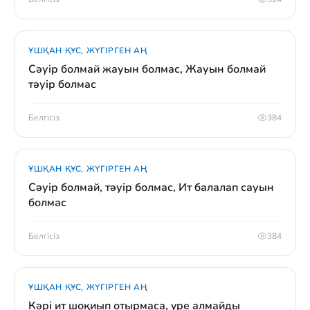
ҰШҚАН ҚҰС, ЖҮГІРГЕН АҢ
Сәуір болмай жауын болмас, Жауын болмай
тәуір болмас
Белгісіз
384
ҰШҚАН ҚҰС, ЖҮГІРГЕН АҢ
Сәуір болмай, тәуір болмас, Ит балалап сауын
болмас
Белгісіз
384
ҰШҚАН ҚҰС, ЖҮГІРГЕН АҢ
Кәрі ит шоқиып отырмаса, үре алмайды