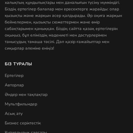
халықтың құндылықтары мен даналығын түсіну мүмкіндігі.
Біздің ертегілер балалар мен ересектерге жарайды: олар
қызықты және жарқын әсер қалдырады. Әр оқиға жарқын
бейнелермен, қызықты сюжеттермен және өмір
сабақтарымен қаныққан. Біздің сайтта қазақ ертегілерін
оқыңыз, бұл еліміздің мәдениеті мен дәстүрлерімен
танысудың тамаша тәсілі. Дәл қазір ғажайыптар мен
сиқырлар әлеміне еніңіз!
БІЗ ТУРАЛЫ
Ертегілер
Авторлар
Әндер мен тақпақтар
Мультфильмдер
Асық ату
Бизнес серіктестік
Құпиялылық саясаты