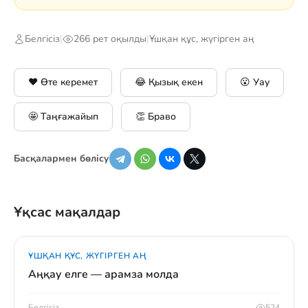
Белгісіз
|
266 рет оқылды
|
Ұшқан құс, жүгірген аң
❤️ Өте керемет
😂 Қызық екен
😮 Уау
🤩 Таңғажайып
👏 Браво
Басқалармен бөлісу
Ұқсас мақалдар
ҰШҚАН ҚҰС, ЖҮГІРГЕН АҢ
Аңқау елге — арамза молда
Белгісіз
524