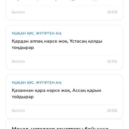
Белгісіз
378
ҰШҚАН ҚҰС, ЖҮГІРГЕН АҢ
Қардан аппақ нәрсе жоқ, Ұстасаң қолды
тоңдырар
Белгісіз
352
ҰШҚАН ҚҰС, ЖҮГІРГЕН АҢ
Қазаннан қара нәрсе жоқ, Ассаң қарын
тойдырар
Белгісіз
326