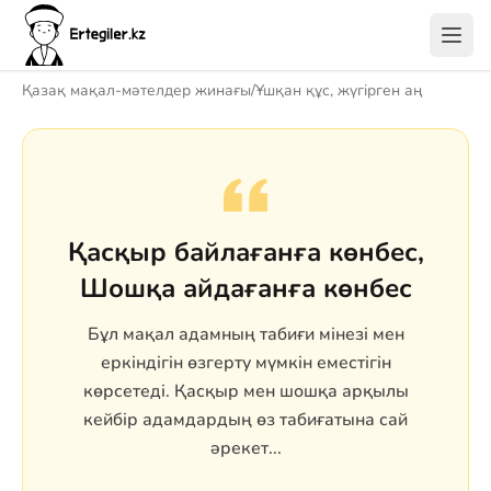
Қазақ мақал-мәтелдер жинағы
/
Ұшқан құс, жүгірген аң
Қасқыр байлағанға көнбес,
Шошқа айдағанға көнбес
Бұл мақал адамның табиғи мінезі мен
еркіндігін өзгерту мүмкін еместігін
көрсетеді. Қасқыр мен шошқа арқылы
кейбір адамдардың өз табиғатына сай
әрекет...