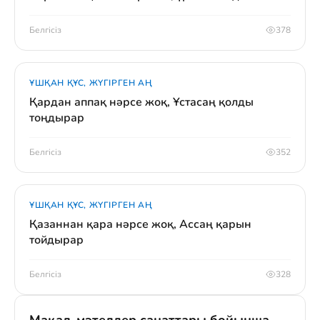
Белгісіз
378
ҰШҚАН ҚҰС, ЖҮГІРГЕН АҢ
Қардан аппақ нәрсе жоқ, Ұстасаң қолды
тоңдырар
Белгісіз
352
ҰШҚАН ҚҰС, ЖҮГІРГЕН АҢ
Қазаннан қара нәрсе жоқ, Ассаң қарын
тойдырар
Белгісіз
328