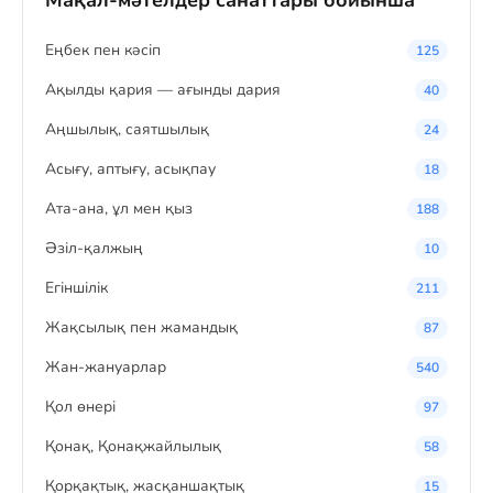
Мақал-мәтелдер санаттары бойынша
Eңбек пен кәсіп
125
Ақылды қария — ағынды дария
40
Аңшылық, саятшылық
24
Асығу, аптығу, асықпау
18
Ата-ана, ұл мен қыз
188
Әзіл-қалжың
10
Егіншілік
211
Жақсылық пен жамандық
87
Жан-жануарлар
540
Қол өнері
97
Қонақ, Қонақжайлылық
58
Қорқақтық, жасқаншақтық
15