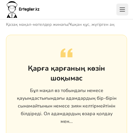
Қазақ мақал-мәтелдер жинағы
/
Ұшқан құс, жүгірген аң
Қарға қарғаның көзін
шоқымас
Бұл мақал өз тобындағы немесе
қауымдастығындағы адамдардың бір-бірін
сынамайтынын немесе зиян келтірмейтінін
білдіреді. Ол адамдардың өзара қолдау
мен...