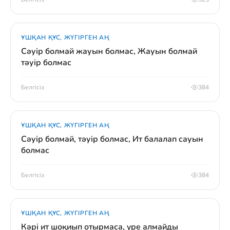
ҰШҚАН ҚҰС, ЖҮГІРГЕН АҢ
Сәуір болмай жауын болмас, Жауын болмай
тәуір болмас
Белгісіз
384
ҰШҚАН ҚҰС, ЖҮГІРГЕН АҢ
Сәуір болмай, тәуір болмас, Ит балалап сауын
болмас
Белгісіз
384
ҰШҚАН ҚҰС, ЖҮГІРГЕН АҢ
Кәрі ит шоқиып отырмаса, үре алмайды