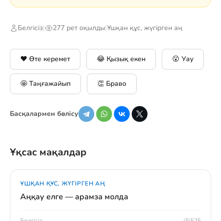
Белгісіз
|
277 рет оқылды
|
Ұшқан құс, жүгірген аң
❤️ Өте керемет
😂 Қызық екен
😮 Уау
🤩 Таңғажайып
👏 Браво
Басқалармен бөлісу
Ұқсас мақалдар
ҰШҚАН ҚҰС, ЖҮГІРГЕН АҢ
Аңқау елге — арамза молда
Белгісіз
525