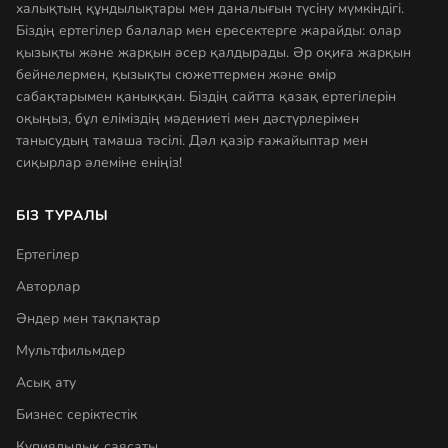
халықтың құндылықтары мен даналығын түсіну мүмкіндігі.
Біздің ертегілер балалар мен ересектерге жарайды: олар
қызықты және жарқын әсер қалдырады. Әр оқиға жарқын
бейнелермен, қызықты сюжеттермен және өмір
сабақтарымен қаныққан. Біздің сайтта қазақ ертегілерін
оқыңыз, бұл еліміздің мәдениеті мен дәстүрлерімен
танысудың тамаша тәсілі. Дәл қазір ғажайыптар мен
сиқырлар әлеміне еніңіз!
БІЗ ТУРАЛЫ
Ертегілер
Авторлар
Әндер мен тақпақтар
Мультфильмдер
Асық ату
Бизнес серіктестік
Құпиялылық саясаты