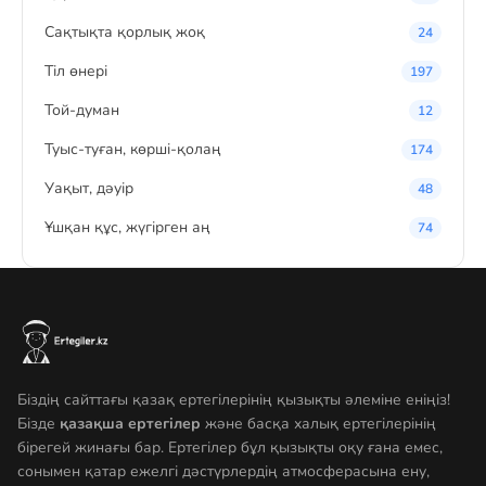
Сақтықта қорлық жоқ
24
Тіл өнері
197
Той-думан
12
Туыс-туған, көрші-қолаң
174
Уақыт, дәуір
48
Ұшқан құс, жүгірген аң
74
Біздің сайттағы қазақ ертегілерінің қызықты әлеміне еніңіз!
Бізде
қазақша ертегілер
және басқа халық ертегілерінің
бірегей жинағы бар. Ертегілер бұл қызықты оқу ғана емес,
сонымен қатар ежелгі дәстүрлердің атмосферасына ену,