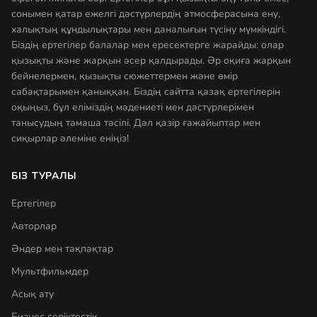
сонымен қатар ежелгі дәстүрлердің атмосферасына ену,
халықтың құндылықтары мен даналығын түсіну мүмкіндігі.
Біздің ертегілер балалар мен ересектерге жарайды: олар
қызықты және жарқын әсер қалдырады. Әр оқиға жарқын
бейнелермен, қызықты сюжеттермен және өмір
сабақтарымен қаныққан. Біздің сайтта қазақ ертегілерін
оқыңыз, бұл еліміздің мәдениеті мен дәстүрлерімен
танысудың тамаша тәсілі. Дәл қазір ғажайыптар мен
сиқырлар әлеміне еніңіз!
БІЗ ТУРАЛЫ
Ертегілер
Авторлар
Әндер мен тақпақтар
Мультфильмдер
Асық ату
Бизнес серіктестік