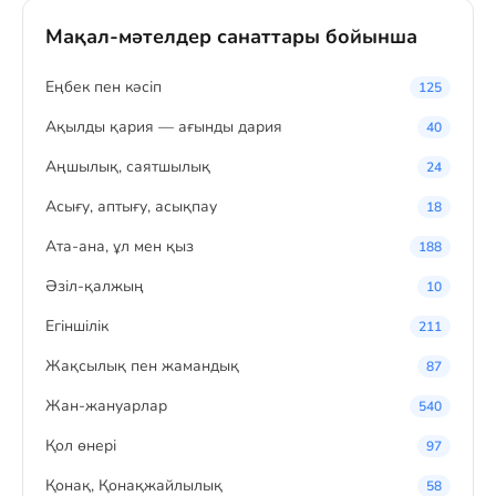
Мақал-мәтелдер санаттары бойынша
Eңбек пен кәсіп
125
Ақылды қария — ағынды дария
40
Аңшылық, саятшылық
24
Асығу, аптығу, асықпау
18
Ата-ана, ұл мен қыз
188
Әзіл-қалжың
10
Егіншілік
211
Жақсылық пен жамандық
87
Жан-жануарлар
540
Қол өнері
97
Қонақ, Қонақжайлылық
58