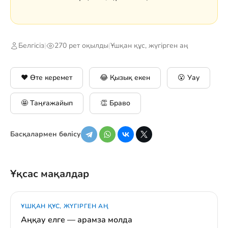
Белгісіз
|
270 рет оқылды
|
Ұшқан құс, жүгірген аң
❤️ Өте керемет
😂 Қызық екен
😮 Уау
🤩 Таңғажайып
👏 Браво
Басқалармен бөлісу
Ұқсас мақалдар
ҰШҚАН ҚҰС, ЖҮГІРГЕН АҢ
Аңқау елге — арамза молда