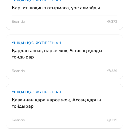
ҰШҚАН ҚҰС, ЖҮГІРГЕН АҢ
Кәрі ит шоқиып отырмаса, үре алмайды
Белгісіз
372
ҰШҚАН ҚҰС, ЖҮГІРГЕН АҢ
Қардан аппақ нәрсе жоқ, Ұстасаң қолды
тоңдырар
Белгісіз
339
ҰШҚАН ҚҰС, ЖҮГІРГЕН АҢ
Қазаннан қара нәрсе жоқ, Ассаң қарын
тойдырар
Белгісіз
319