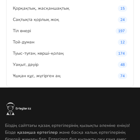
Қорқақтық, жасқаншақтық
15
Сақтықта қорлық жоқ
24
Тіл өнері
197
Той-думан
12
Туыс-туған, көрші-қолаң
174
Уақыт, дәуір
48
Ұшқан құс, жүгірген аң
74
Біздің сайттағы қазақ ертегілерінің қызықты әлеміне еніңіз!
Бізде
қазақша ертегілер
және басқа халық ертегілерінің
бірегей жинағы бар. Ертегілер бұл қызықты оқу ғана емес,