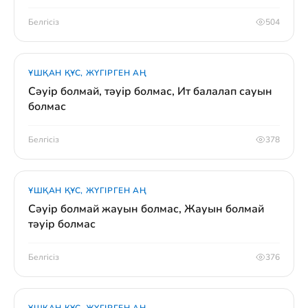
Белгісіз
504
ҰШҚАН ҚҰС, ЖҮГІРГЕН АҢ
Сәуір болмай, тәуір болмас, Ит балалап сауын
болмас
Белгісіз
378
ҰШҚАН ҚҰС, ЖҮГІРГЕН АҢ
Сәуір болмай жауын болмас, Жауын болмай
тәуір болмас
Белгісіз
376