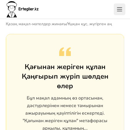
Қазақ мақал-мәтелдер жинағы
/
Ұшқан құс, жүгірген аң
Қағынан жеріген құлан
Қаңғырып жүріп шөлден
өлер
Бұл мақал адамның өз ортасынан,
дәстүрлерінен немесе тамырынан
ажырауының қауіптілігін ескертеді.
"Қағынан жеріген құлан" метафорасы
арқылы, құланның...