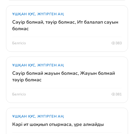
ҰШҚАН ҚҰС, ЖҮГІРГЕН АҢ
Сәуір болмай, тәуір болмас, Ит балалап сауын
болмас
Белгісіз
383
ҰШҚАН ҚҰС, ЖҮГІРГЕН АҢ
Сәуір болмай жауын болмас, Жауын болмай
тәуір болмас
Белгісіз
381
ҰШҚАН ҚҰС, ЖҮГІРГЕН АҢ
Кәрі ит шоқиып отырмаса, үре алмайды