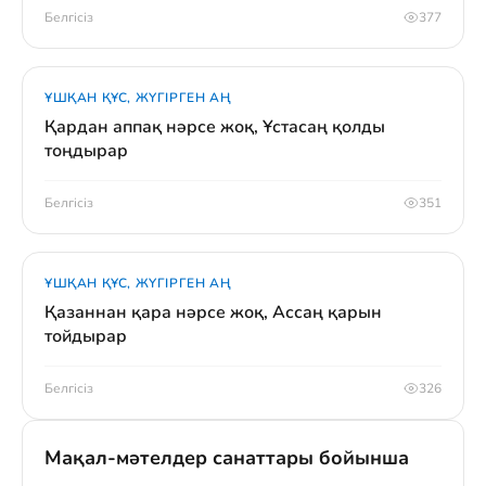
Белгісіз
377
ҰШҚАН ҚҰС, ЖҮГІРГЕН АҢ
Қардан аппақ нәрсе жоқ, Ұстасаң қолды
тоңдырар
Белгісіз
351
ҰШҚАН ҚҰС, ЖҮГІРГЕН АҢ
Қазаннан қара нәрсе жоқ, Ассаң қарын
тойдырар
Белгісіз
326
Мақал-мәтелдер санаттары бойынша