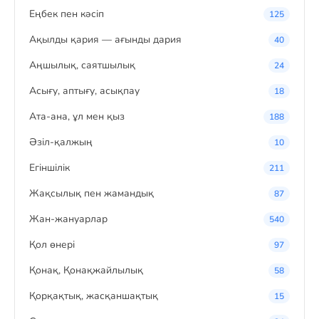
Eңбек пен кәсіп
125
Ақылды қария — ағынды дария
40
Аңшылық, саятшылық
24
Асығу, аптығу, асықпау
18
Ата-ана, ұл мен қыз
188
Әзіл-қалжың
10
Егіншілік
211
Жақсылық пен жамандық
87
Жан-жануарлар
540
Қол өнері
97
Қонақ, Қонақжайлылық
58
Қорқақтық, жасқаншақтық
15