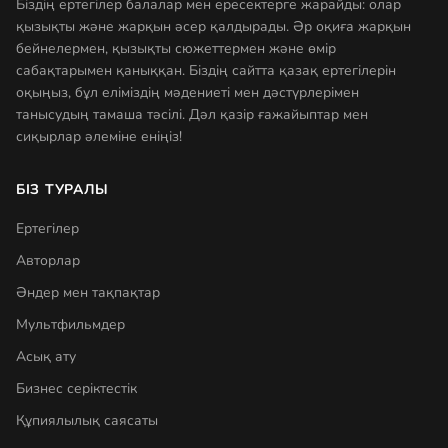
Біздің ертегілер балалар мен ересектерге жарайды: олар
қызықты және жарқын әсер қалдырады. Әр оқиға жарқын
бейнелермен, қызықты сюжеттермен және өмір
сабақтарымен қаныққан. Біздің сайтта қазақ ертегілерін
оқыңыз, бұл еліміздің мәдениеті мен дәстүрлерімен
танысудың тамаша тәсілі. Дәл қазір ғажайыптар мен
сиқырлар әлеміне еніңіз!
БІЗ ТУРАЛЫ
Ертегілер
Авторлар
Әндер мен тақпақтар
Мультфильмдер
Асық ату
Бизнес серіктестік
Құпиялылық саясаты