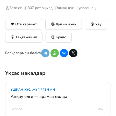
Белгісіз
|
307 рет оқылды
|
Ұшқан құс, жүгірген аң
❤️ Өте керемет
😂 Қызық екен
😮 Уау
🤩 Таңғажайып
👏 Браво
Басқалармен бөлісу
Ұқсас мақалдар
ҰШҚАН ҚҰС, ЖҮГІРГЕН АҢ
Аңқау елге — арамза молда
Белгісіз
523