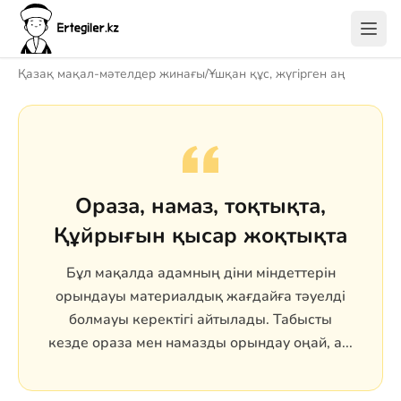
Қазақ мақал-мәтелдер жинағы
/
Ұшқан құс, жүгірген аң
Ораза, намаз, тоқтықта,
Құйрығын қысар жоқтықта
Бұл мақалда адамның діни міндеттерін
орындауы материалдық жағдайға тәуелді
болмауы керектігі айтылады. Табысты
кезде ораза мен намазды орындау оңай, а...