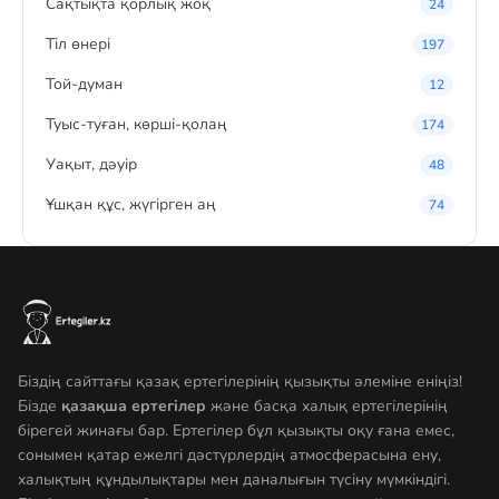
Сақтықта қорлық жоқ
24
Тіл өнері
197
Той-думан
12
Туыс-туған, көрші-қолаң
174
Уақыт, дәуір
48
Ұшқан құс, жүгірген аң
74
Біздің сайттағы қазақ ертегілерінің қызықты әлеміне еніңіз!
Бізде
қазақша ертегілер
және басқа халық ертегілерінің
бірегей жинағы бар. Ертегілер бұл қызықты оқу ғана емес,
сонымен қатар ежелгі дәстүрлердің атмосферасына ену,
халықтың құндылықтары мен даналығын түсіну мүмкіндігі.