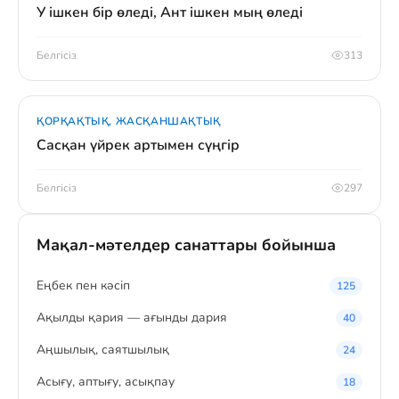
У ішкен бір өледі, Ант ішкен мың өледі
Белгісіз
313
ҚОРҚАҚТЫҚ, ЖАСҚАНШАҚТЫҚ
Сасқан үйрек артымен сүңгір
Белгісіз
297
Мақал-мәтелдер санаттары бойынша
Eңбек пен кәсіп
125
Ақылды қария — ағынды дария
40
Аңшылық, саятшылық
24
Асығу, аптығу, асықпау
18