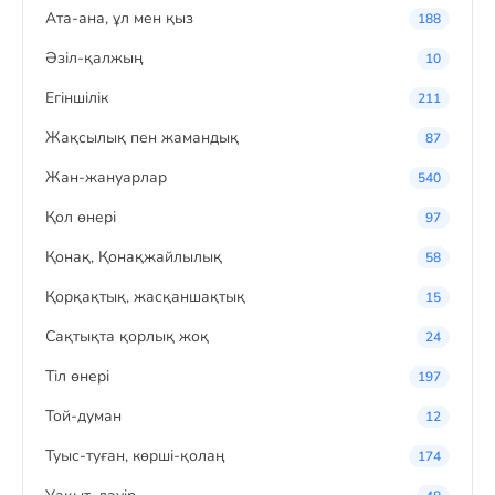
Ата-ана, ұл мен қыз
188
Әзіл-қалжың
10
Егіншілік
211
Жақсылық пен жамандық
87
Жан-жануарлар
540
Қол өнері
97
Қонақ, Қонақжайлылық
58
Қорқақтық, жасқаншақтық
15
Сақтықта қорлық жоқ
24
Тіл өнері
197
Той-думан
12
Туыс-туған, көрші-қолаң
174