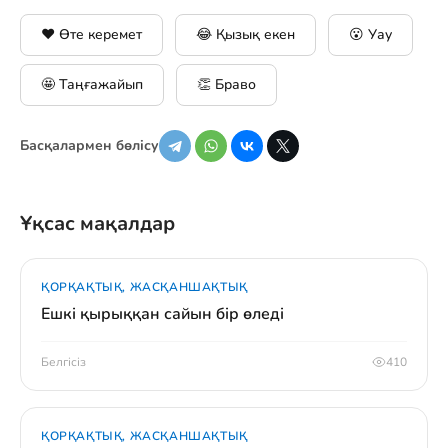
❤️ Өте керемет
😂 Қызық екен
😮 Уау
🤩 Таңғажайып
👏 Браво
Басқалармен бөлісу
Ұқсас мақалдар
ҚОРҚАҚТЫҚ, ЖАСҚАНШАҚТЫҚ
Ешкі қырыққан сайын бір өледі
Белгісіз
410
ҚОРҚАҚТЫҚ, ЖАСҚАНШАҚТЫҚ