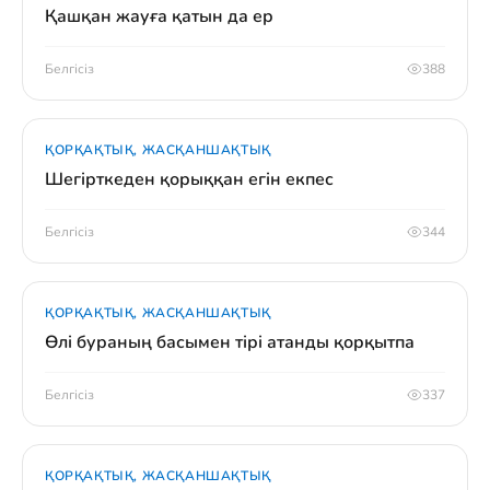
Қашқан жауға қатын да ер
Белгісіз
388
ҚОРҚАҚТЫҚ, ЖАСҚАНШАҚТЫҚ
Шегірткеден қорыққан егін екпес
Белгісіз
344
ҚОРҚАҚТЫҚ, ЖАСҚАНШАҚТЫҚ
Өлі бураның басымен тірі атанды қорқытпа
Белгісіз
337
ҚОРҚАҚТЫҚ, ЖАСҚАНШАҚТЫҚ