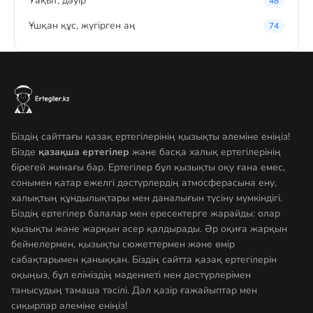
Уақыт, дәуір
48
Ұшқан құс, жүгірген аң
74
Біздің сайттағы қазақ ертегілерінің қызықты әлеміне еніңіз!
Бізде
қазақша ертегілер
және басқа халық ертегілерінің
бірегей жинағы бар. Ертегілер бұл қызықты оқу ғана емес,
сонымен қатар ежелгі дәстүрлердің атмосферасына ену,
халықтың құндылықтары мен даналығын түсіну мүмкіндігі.
Біздің ертегілер балалар мен ересектерге жарайды: олар
қызықты және жарқын әсер қалдырады. Әр оқиға жарқын
бейнелермен, қызықты сюжеттермен және өмір
сабақтарымен қаныққан. Біздің сайтта қазақ ертегілерін
оқыңыз, бұл еліміздің мәдениеті мен дәстүрлерімен
танысудың тамаша тәсілі. Дәл қазір ғажайыптар мен
сиқырлар әлеміне еніңіз!