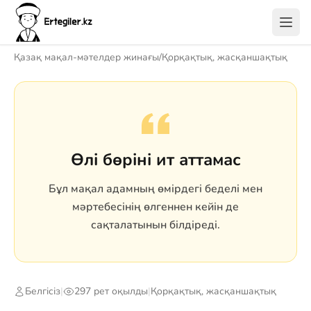
Қазақ мақал-мәтелдер жинағы
/
Қорқақтық, жасқаншақтық
Өлі бөріні ит аттамас
Бұл мақал адамның өмірдегі беделі мен
мәртебесінің өлгеннен кейін де
сақталатынын білдіреді.
Белгісіз
|
297 рет оқылды
|
Қорқақтық, жасқаншақтық