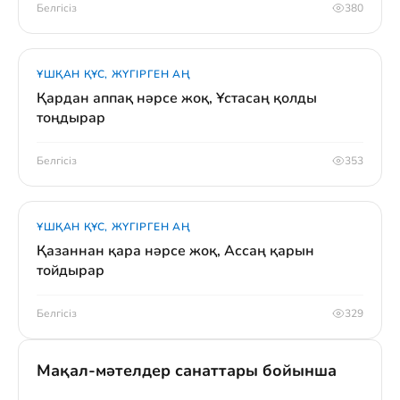
Белгісіз
380
ҰШҚАН ҚҰС, ЖҮГІРГЕН АҢ
Қардан аппақ нәрсе жоқ, Ұстасаң қолды
тоңдырар
Белгісіз
353
ҰШҚАН ҚҰС, ЖҮГІРГЕН АҢ
Қазаннан қара нәрсе жоқ, Ассаң қарын
тойдырар
Белгісіз
329
Мақал-мәтелдер санаттары бойынша