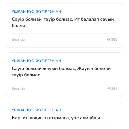
ҰШҚАН ҚҰС, ЖҮГІРГЕН АҢ
Сәуір болмай, тәуір болмас, Ит балалап сауын
болмас
Белгісіз
385
ҰШҚАН ҚҰС, ЖҮГІРГЕН АҢ
Сәуір болмай жауын болмас, Жауын болмай
тәуір болмас
Белгісіз
384
ҰШҚАН ҚҰС, ЖҮГІРГЕН АҢ
Кәрі ит шоқиып отырмаса, үре алмайды