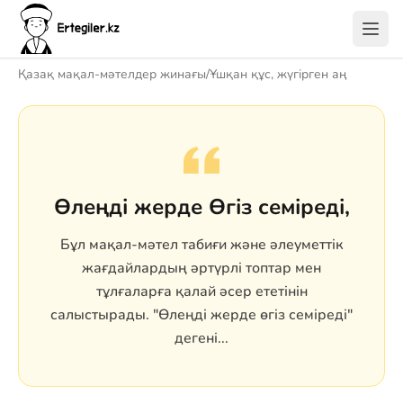
Қазақ мақал-мәтелдер жинағы
/
Ұшқан құс, жүгірген аң
Өлеңді жерде Өгіз семіреді,
Бұл мақал-мәтел табиғи және әлеуметтік
жағдайлардың әртүрлі топтар мен
тұлғаларға қалай әсер ететінін
салыстырады. "Өлеңді жерде өгіз семіреді"
дегені...