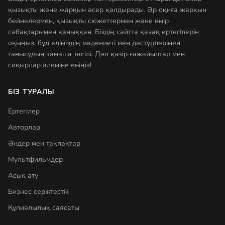
қызықты және жарқын әсер қалдырады. Әр оқиға жарқын
бейнелермен, қызықты сюжеттермен және өмір
сабақтарымен қаныққан. Біздің сайтта қазақ ертегілерін
оқыңыз, бұл еліміздің мәдениеті мен дәстүрлерімен
танысудың тамаша тәсілі. Дәл қазір ғажайыптар мен
сиқырлар әлеміне еніңіз!
БІЗ ТУРАЛЫ
Ертегілер
Авторлар
Әндер мен тақпақтар
Мультфильмдер
Асық ату
Бизнес серіктестік
Құпиялылық саясаты