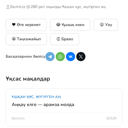
Белгісіз
|
280 рет оқылды
|
Ұшқан құс, жүгірген аң
❤️ Өте керемет
😂 Қызық екен
😮 Уау
🤩 Таңғажайып
👏 Браво
Басқалармен бөлісу
Ұқсас мақалдар
ҰШҚАН ҚҰС, ЖҮГІРГЕН АҢ
Аңқау елге — арамза молда
Белгісіз
529