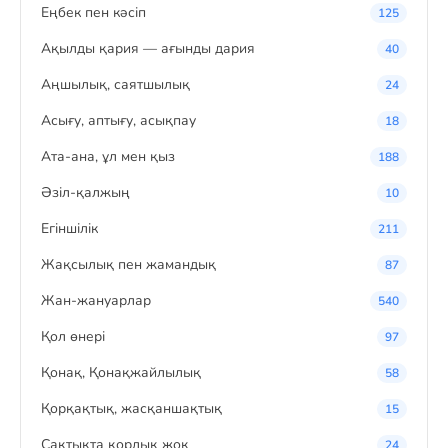
Eңбек пен кәсіп
125
Ақылды қария — ағынды дария
40
Аңшылық, саятшылық
24
Асығу, аптығу, асықпау
18
Ата-ана, ұл мен қыз
188
Әзіл-қалжың
10
Егіншілік
211
Жақсылық пен жамандық
87
Жан-жануарлар
540
Қол өнері
97
Қонақ, Қонақжайлылық
58
Қорқақтық, жасқаншақтық
15
Сақтықта қорлық жоқ
24