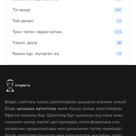
Тіл өнері
197
Той-думан
12
Туыс-туған, көрші-қолаң
174
Уақыт, дәуір
48
Ұшқан құс, жүгірген аң
74
Біздің сайттағы қазақ ертегілерінің қызықты әлеміне еніңіз!
Бізде
қазақша ертегілер
және басқа халық ертегілерінің
бірегей жинағы бар. Ертегілер бұл қызықты оқу ғана емес,
сонымен қатар ежелгі дәстүрлердің атмосферасына ену,
халықтың құндылықтары мен даналығын түсіну мүмкіндігі.
Біздің ертегілер балалар мен ересектерге жарайды: олар