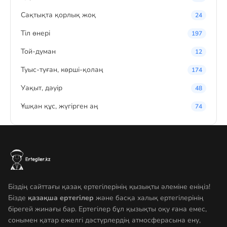
Сақтықта қорлық жоқ
24
Тіл өнері
197
Той-думан
12
Туыс-туған, көрші-қолаң
174
Уақыт, дәуір
48
Ұшқан құс, жүгірген аң
74
Біздің сайттағы қазақ ертегілерінің қызықты әлеміне еніңіз!
Бізде
қазақша ертегілер
және басқа халық ертегілерінің
бірегей жинағы бар. Ертегілер бұл қызықты оқу ғана емес,
сонымен қатар ежелгі дәстүрлердің атмосферасына ену,