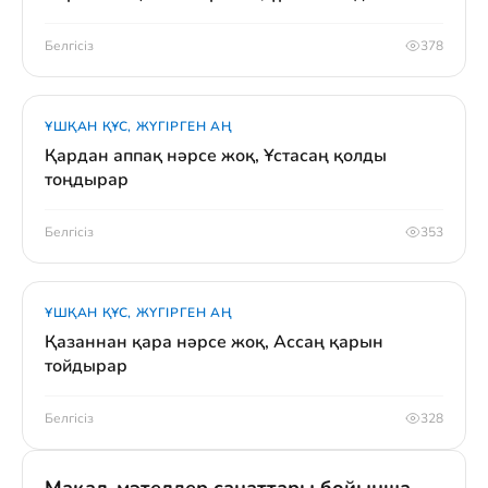
Белгісіз
378
ҰШҚАН ҚҰС, ЖҮГІРГЕН АҢ
Қардан аппақ нәрсе жоқ, Ұстасаң қолды
тоңдырар
Белгісіз
353
ҰШҚАН ҚҰС, ЖҮГІРГЕН АҢ
Қазаннан қара нәрсе жоқ, Ассаң қарын
тойдырар
Белгісіз
328