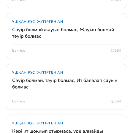
ҰШҚАН ҚҰС, ЖҮГІРГЕН АҢ
Сәуір болмай жауын болмас, Жауын болмай
тәуір болмас
Белгісіз
384
ҰШҚАН ҚҰС, ЖҮГІРГЕН АҢ
Сәуір болмай, тәуір болмас, Ит балалап сауын
болмас
Белгісіз
384
ҰШҚАН ҚҰС, ЖҮГІРГЕН АҢ
Кәрі ит шоқиып отырмаса, үре алмайды