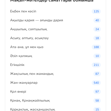
Мақал-мәтелдер санаттары бойынша
Eңбек пен кәсіп
125
Ақылды қария — ағынды дария
40
Аңшылық, саятшылық
24
Асығу, аптығу, асықпау
18
Ата-ана, ұл мен қыз
188
Әзіл-қалжың
10
Егіншілік
211
Жақсылық пен жамандық
87
Жан-жануарлар
540
Қол өнері
97
Қонақ, Қонақжайлылық
58
Қорқақтық, жасқаншақтық
15