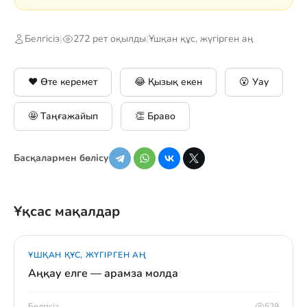
Белгісіз
|
272 рет оқылды
|
Ұшқан құс, жүгірген аң
❤️ Өте керемет
😂 Қызық екен
😮 Уау
🤩 Таңғажайып
👏 Браво
Басқалармен бөлісу
Ұқсас мақалдар
ҰШҚАН ҚҰС, ЖҮГІРГЕН АҢ
Аңқау елге — арамза молда
Белгісіз
529