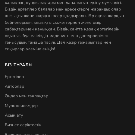
халықтың құндылықтары мен даналығын түсіну мүмкіндігі.
Біздің ертегілер балалар мен ересектерге жарайды: олар
қызықты және жарқын әсер қалдырады. Әр оқиға жарқын
бейнелермен, қызықты сюжеттермен және өмір
сабақтарымен қаныққан. Біздің сайтта қазақ ертегілерін
оқыңыз, бұл еліміздің мәдениеті мен дәстүрлерімен
танысудың тамаша тәсілі. Дәл қазір ғажайыптар мен
сиқырлар әлеміне еніңіз!
БІЗ ТУРАЛЫ
Ертегілер
Авторлар
Әндер мен тақпақтар
Мультфильмдер
Асық ату
Бизнес серіктестік
Құпиялылық саясаты