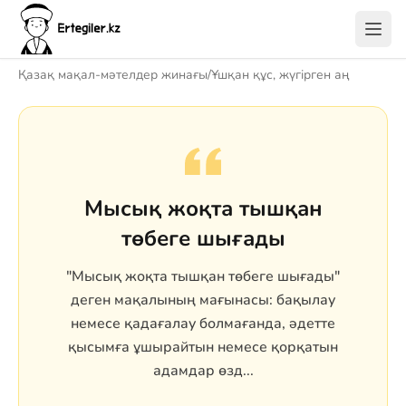
Қазақ мақал-мәтелдер жинағы
/
Ұшқан құс, жүгірген аң
Мысық жоқта тышқан
төбеге шығады
"Мысық жоқта тышқан төбеге шығады"
деген мақалының мағынасы: бақылау
немесе қадағалау болмағанда, әдетте
қысымға ұшырайтын немесе қорқатын
адамдар өзд...