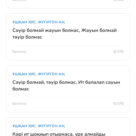
ҰШҚАН ҚҰС, ЖҮГІРГЕН АҢ
Сәуір болмай жауын болмас, Жауын болмай
тәуір болмас
Белгісіз
378
ҰШҚАН ҚҰС, ЖҮГІРГЕН АҢ
Сәуір болмай, тәуір болмас, Ит балалап сауын
болмас
Белгісіз
378
ҰШҚАН ҚҰС, ЖҮГІРГЕН АҢ
Кәрі ит шоқиып отырмаса, үре алмайды