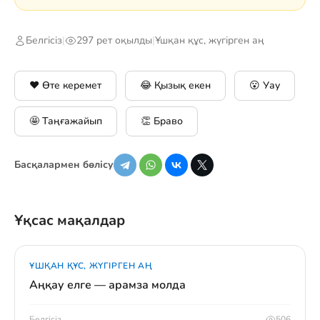
Белгісіз
|
297 рет оқылды
|
Ұшқан құс, жүгірген аң
❤️ Өте керемет
😂 Қызық екен
😮 Уау
🤩 Таңғажайып
👏 Браво
Басқалармен бөлісу
Ұқсас мақалдар
ҰШҚАН ҚҰС, ЖҮГІРГЕН АҢ
Аңқау елге — арамза молда
Белгісіз
506