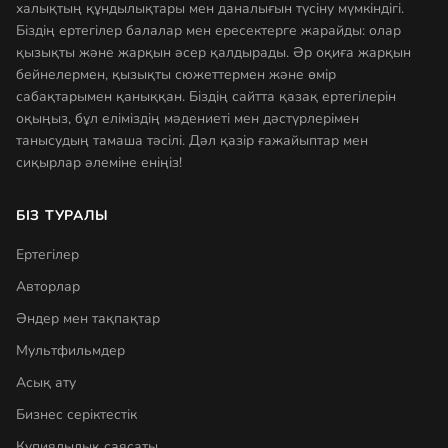
халықтың құндылықтары мен даналығын түсіну мүмкіндігі.
Біздің ертегілер балалар мен ересектерге жарайды: олар
қызықты және жарқын әсер қалдырады. Әр оқиға жарқын
бейнелермен, қызықты сюжеттермен және өмір
сабақтарымен қаныққан. Біздің сайтта қазақ ертегілерін
оқыңыз, бұл еліміздің мәдениеті мен дәстүрлерімен
танысудың тамаша тәсілі. Дәл қазір ғажайыптар мен
сиқырлар әлеміне еніңіз!
БІЗ ТУРАЛЫ
Ертегілер
Авторлар
Әндер мен тақпақтар
Мультфильмдер
Асық ату
Бизнес серіктестік
Құпиялылық саясаты