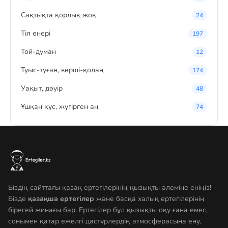
Сақтықта қорлық жоқ
24
Тіл өнері
197
Той-думан
12
Туыс-туған, көрші-қолаң
174
Уақыт, дәуір
48
Ұшқан құс, жүгірген аң
74
Біздің сайттағы қазақ ертегілерінің қызықты әлеміне еніңіз!
Бізде
қазақша ертегілер
және басқа халық ертегілерінің
бірегей жинағы бар. Ертегілер бұл қызықты оқу ғана емес,
сонымен қатар ежелгі дәстүрлердің атмосферасына ену,