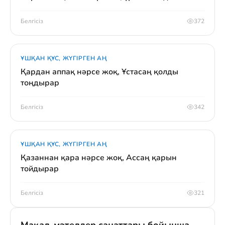
Белгісіз
372
ҰШҚАН ҚҰС, ЖҮГІРГЕН АҢ
Қардан аппақ нәрсе жоқ, Ұстасаң қолды
тоңдырар
Белгісіз
342
ҰШҚАН ҚҰС, ЖҮГІРГЕН АҢ
Қазаннан қара нәрсе жоқ, Ассаң қарын
тойдырар
Белгісіз
321