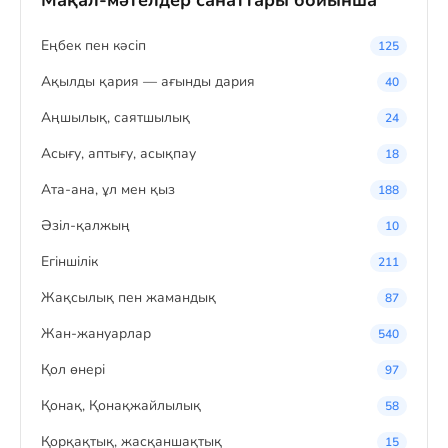
Мақал-мәтелдер санаттары бойынша
Eңбек пен кәсіп
125
Ақылды қария — ағынды дария
40
Аңшылық, саятшылық
24
Асығу, аптығу, асықпау
18
Ата-ана, ұл мен қыз
188
Әзіл-қалжың
10
Егіншілік
211
Жақсылық пен жамандық
87
Жан-жануарлар
540
Қол өнері
97
Қонақ, Қонақжайлылық
58
Қорқақтық, жасқаншақтық
15