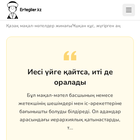
Қазақ мақал-мәтелдер жинағы
/
Ұшқан құс, жүгірген аң
Иесі үйге қайтса, иті де
оралады
Бұл мақал-мәтел басшының немесе
жетекшінің шешімдері мен іс-әрекеттеріне
бағынышты болуды білдіреді. Ол адамдар
арасындағы иерархиялық қатынастарды,
т...