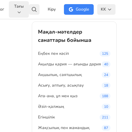
Тағы
ог
Кіру
Google
KK
Мақал-мәтелдер
санаттары бойынша
Eңбек пен кәсіп
125
Ақылды қария — ағынды дария
40
Аңшылық, саятшылық
24
Асығу, аптығу, асықпау
18
Ата-ана, ұл мен қыз
188
Әзіл-қалжың
10
Егіншілік
211
Жақсылық пен жамандық
87