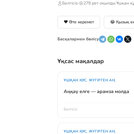
Белгісіз
|
279 рет оқылды
|
Ұшқан құ
❤️ Өте керемет
😂 Қызық е
Басқалармен бөлісу
Ұқсас мақалдар
ҰШҚАН ҚҰС, ЖҮГІРГЕН АҢ
Аңқау елге — арамза молда
Белгісіз
ҰШҚАН ҚҰС, ЖҮГІРГЕН АҢ