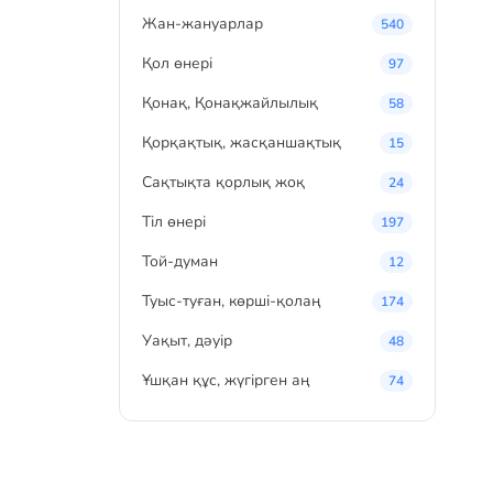
Жан-жануарлар
540
Қол өнері
97
Қонақ, Қонақжайлылық
58
Қорқақтық, жасқаншақтық
15
Сақтықта қорлық жоқ
24
Тіл өнері
197
Той-думан
12
Туыс-туған, көрші-қолаң
174
Уақыт, дәуір
48
Ұшқан құс, жүгірген аң
74