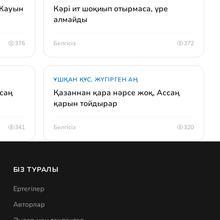
 Жауын
Кәрі ит шоқиып отырмаса, үре
алмайды
376
Белгісіз
372
ҰШҚАН ҚҰС, ЖҮГІРГЕН АҢ
асаң
Қазаннан қара нәрсе жоқ, Ассаң
қарын тойдырар
341
Белгісіз
320
БІЗ ТУРАЛЫ
Ертегілер
Авторлар