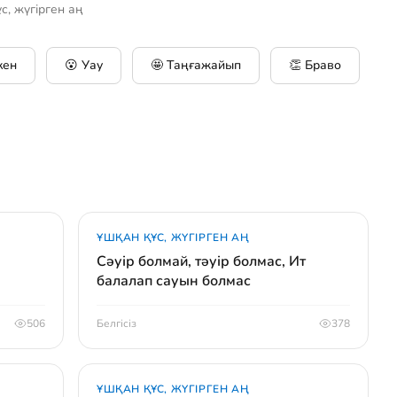
с, жүгірген аң
кен
😮 Уау
🤩 Таңғажайып
👏 Браво
ҰШҚАН ҚҰС, ЖҮГІРГЕН АҢ
Сәуір болмай, тәуір болмас, Ит
балалап сауын болмас
506
Белгісіз
378
ҰШҚАН ҚҰС, ЖҮГІРГЕН АҢ