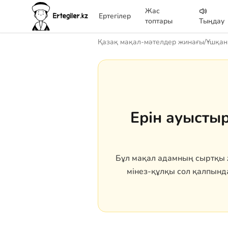
Жас
Ертегілер
топтары
Тыңдау
Қазақ мақал-мәтелдер жинағы
/
Ұшқан 
Ерін ауыстыр
Бұл мақал адамның сыртқы ж
мінез-құлқы сол қалпында