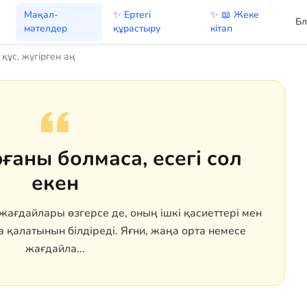
Мақал-
✨ Ертегі
✨ 📖 Жеке
Бл
мәтелдер
құрастыру
кітап
құс, жүгірген аң
ғаны болмаса, есегі сол
екен
ағдайлары өзгерсе де, оның ішкі қасиеттері мен
 қалатынын білдіреді. Яғни, жаңа орта немесе
жағдайла...