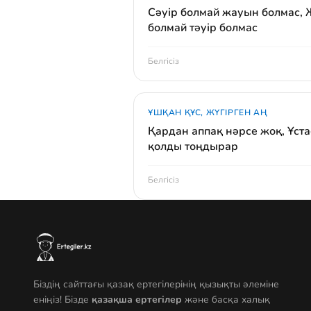
Сәуір болмай жауын болмас,
болмай тәуір болмас
Белгісіз
ҰШҚАН ҚҰС, ЖҮГІРГЕН АҢ
Қардан аппақ нәрсе жоқ, Ұст
қолды тоңдырар
Белгісіз
Біздің сайттағы қазақ ертегілерінің қызықты әлеміне
еніңіз! Бізде
қазақша ертегілер
және басқа халық