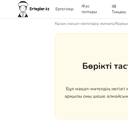
Жас
Ертегілер
топтары
Тыңдау
Қазақ мақал-мәтелдер жинағы
/
Қорқа
Бөрікті та
Бұл мақал-мәтелдің негізг
арқылы оны шеше алмайсың. 