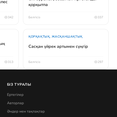
кпес
қорқытпа
342
Белгісіз
337
ҚОРҚАҚТЫҚ, ЖАСҚАНШАҚТЫҚ
мың
Сасқан үйрек артымен сүңгір
313
Белгісіз
297
БІЗ ТУРАЛЫ
Ертегілер
Авторлар
Әндер мен тақпақтар