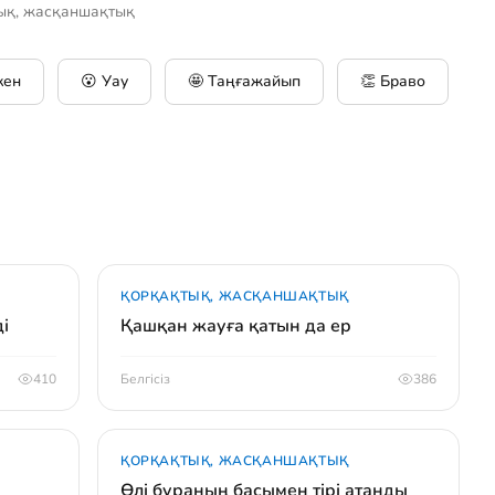
ық, жасқаншақтық
кен
😮 Уау
🤩 Таңғажайып
👏 Браво
ҚОРҚАҚТЫҚ, ЖАСҚАНШАҚТЫҚ
і
Қашқан жауға қатын да ер
410
Белгісіз
386
ҚОРҚАҚТЫҚ, ЖАСҚАНШАҚТЫҚ
Өлі бураның басымен тірі атанды