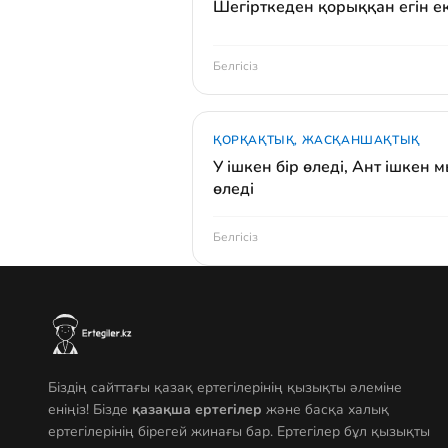
Шегірткеден қорыққан егін е
Белгісіз
ҚОРҚАҚТЫҚ, ЖАСҚАНШАҚТЫҚ
У ішкен бір өледі, Ант ішкен 
өледі
Белгісіз
Біздің сайттағы қазақ ертегілерінің қызықты әлеміне
еніңіз! Бізде
қазақша ертегілер
және басқа халық
ертегілерінің бірегей жинағы бар. Ертегілер бұл қызықты