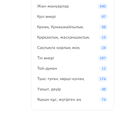
Жан-жануарлар
540
Қол өнері
97
Қонақ, Қонақжайлылық
58
Қорқақтық, жасқаншақтық
15
Сақтықта қорлық жоқ
24
Тіл өнері
197
Той-думан
12
Туыс-туған, көрші-қолаң
174
Уақыт, дәуір
48
Ұшқан құс, жүгірген аң
74