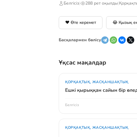
Белгісіз
|
288 рет оқылды
|
Қорқақт
❤️ Өте керемет
😂 Қызық е
Басқалармен бөлісу
Ұқсас мақалдар
ҚОРҚАҚТЫҚ, ЖАСҚАНШАҚТЫҚ
Ешкі қырыққан сайын бір өлед
Белгісіз
ҚОРҚАҚТЫҚ, ЖАСҚАНШАҚТЫҚ