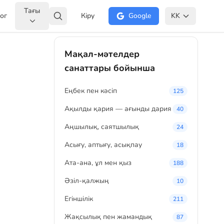
Тағы
ог
Кіру
Google
KK
Мақал-мәтелдер
санаттары бойынша
Eңбек пен кәсіп
125
Ақылды қария — ағынды дария
40
Аңшылық, саятшылық
24
Асығу, аптығу, асықпау
18
Ата-ана, ұл мен қыз
188
Әзіл-қалжың
10
Егіншілік
211
Жақсылық пен жамандық
87