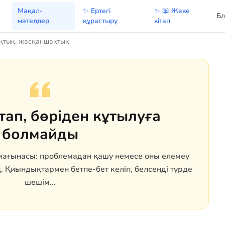
Мақал-
✨ Ертегі
✨ 📖 Жеке
Бл
мәтелдер
құрастыру
кітап
қтық, жасқаншақтық
стап, бөріден кұтылуға
болмайды
і мағынасы: проблемадан қашу немесе оны елемеу
Қиындықтармен бетпе-бет келіп, белсенді түрде
шешім...