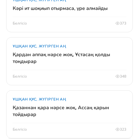
ҰШҚАН ҚҰС, ЖҮГІРГЕН АҢ
Кәрі ит шоқиып отырмаса, үре алмайды
Белгісіз
373
ҰШҚАН ҚҰС, ЖҮГІРГЕН АҢ
Қардан аппақ нәрсе жоқ, Ұстасаң қолды
тоңдырар
Белгісіз
348
ҰШҚАН ҚҰС, ЖҮГІРГЕН АҢ
Қазаннан қара нәрсе жоқ, Ассаң қарын
тойдырар
Белгісіз
323