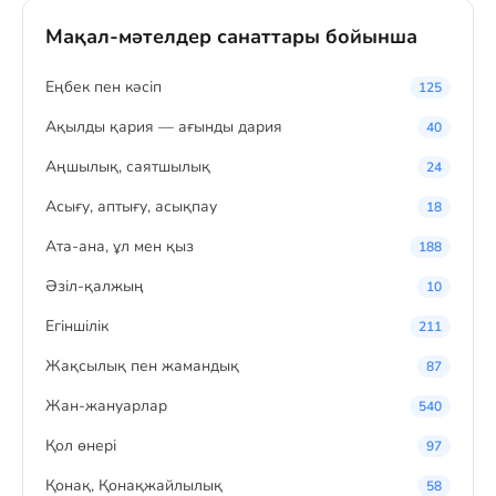
Мақал-мәтелдер санаттары бойынша
Eңбек пен кәсіп
125
Ақылды қария — ағынды дария
40
Аңшылық, саятшылық
24
Асығу, аптығу, асықпау
18
Ата-ана, ұл мен қыз
188
Әзіл-қалжың
10
Егіншілік
211
Жақсылық пен жамандық
87
Жан-жануарлар
540
Қол өнері
97
Қонақ, Қонақжайлылық
58