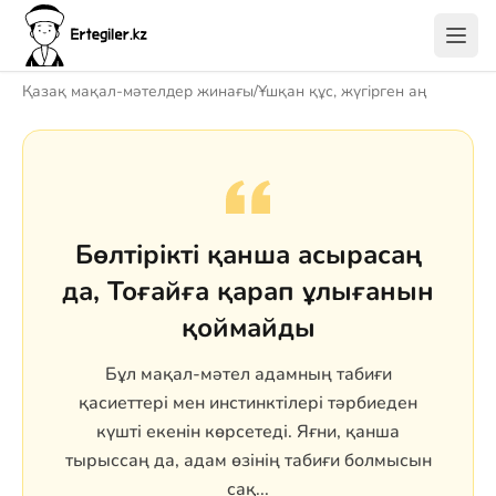
Қазақ мақал-мәтелдер жинағы
/
Ұшқан құс, жүгірген аң
Бөлтірікті қанша асырасаң
да, Тоғайға қарап ұлығанын
қоймайды
Бұл мақал-мәтел адамның табиғи
қасиеттері мен инстинктілері тәрбиеден
күшті екенін көрсетеді. Яғни, қанша
тырыссаң да, адам өзінің табиғи болмысын
сақ...