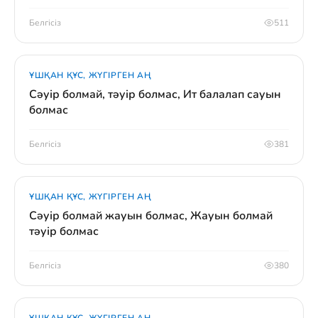
Белгісіз
511
ҰШҚАН ҚҰС, ЖҮГІРГЕН АҢ
Сәуір болмай, тәуір болмас, Ит балалап сауын
болмас
Белгісіз
381
ҰШҚАН ҚҰС, ЖҮГІРГЕН АҢ
Сәуір болмай жауын болмас, Жауын болмай
тәуір болмас
Белгісіз
380