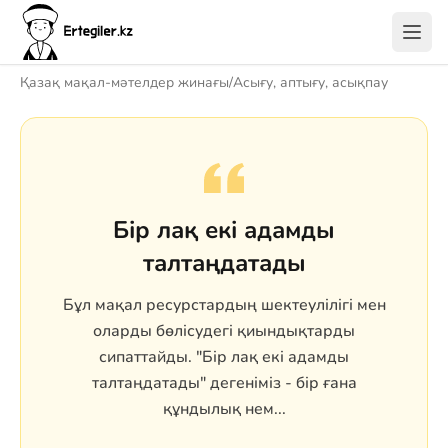
Қазақ мақал-мәтелдер жинағы
/
Асығу, аптығу, асықпау
Бір лақ екі адамды
талтаңдатады
Бұл мақал ресурстардың шектеулілігі мен
оларды бөлісудегі қиындықтарды
сипаттайды. "Бір лақ екі адамды
талтаңдатады" дегеніміз - бір ғана
құндылық нем...