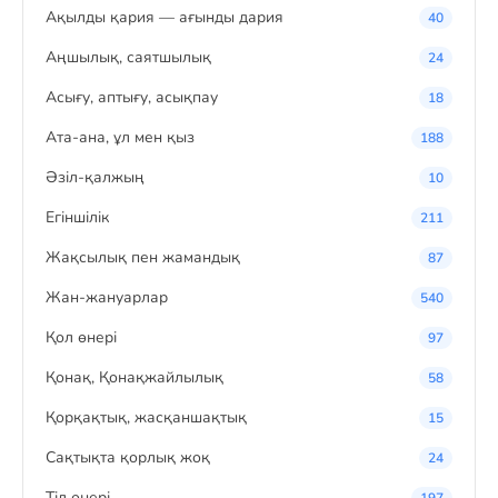
Ақылды қария — ағынды дария
40
Аңшылық, саятшылық
24
Асығу, аптығу, асықпау
18
Ата-ана, ұл мен қыз
188
Әзіл-қалжың
10
Егіншілік
211
Жақсылық пен жамандық
87
Жан-жануарлар
540
Қол өнері
97
Қонақ, Қонақжайлылық
58
Қорқақтық, жасқаншақтық
15
Сақтықта қорлық жоқ
24
Тіл өнері