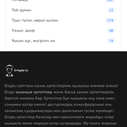
197
Той-думан
12
Туыс-туған, көрші-қолаң
174
Уақыт, дәуір
48
Ұшқан құс, жүгірген аң
74
Біздің сайттағы қазақ ертегілерінің қызықты әлеміне еніңіз!
Бізде
қазақша ертегілер
және басқа халық ертегілерінің
бірегей жинағы бар. Ертегілер бұл қызықты оқу ғана емес,
сонымен қатар ежелгі дәстүрлердің атмосферасына ену,
халықтың құндылықтары мен даналығын түсіну мүмкіндігі.
Біздің ертегілер балалар мен ересектерге жарайды: олар
қызықты және жарқын әсер қалдырады. Әр оқиға жарқын