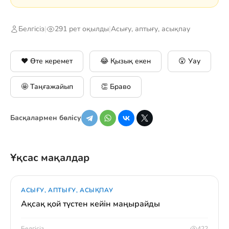
Белгісіз
|
291 рет оқылды
|
Асығу, аптығу, асықпау
❤️ Өте керемет
😂 Қызық екен
😮 Уау
🤩 Таңғажайып
👏 Браво
Басқалармен бөлісу
Ұқсас мақалдар
АСЫҒУ, АПТЫҒУ, АСЫҚПАУ
Ақсақ қой түстен кейін маңырайды
Белгісіз
422