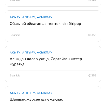
АСЫҒУ, АПТЫҒУ, АСЫҚПАУ
Ойшы ой ойлағанша, тентек ісін бітірер
Белгісіз
356
АСЫҒУ, АПТЫҒУ, АСЫҚПАУ
Асыққан қалар ұятқа, Сарғайған жетер
мұратқа
Белгісіз
353
АСЫҒУ, АПТЫҒУ, АСЫҚПАУ
Шапшаң жүрсең шаң жұқпас