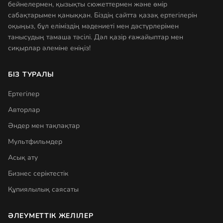
бейнелермен, қызықты сюжеттермен және өмір
сабақтарымен қаныққан. Біздің сайтта қазақ ертегілерін
оқыңыз, бұл еліміздің мәдениеті мен дәстүрлерімен
танысудың тамаша тәсілі. Дәл қазір ғажайыптар мен
сиқырлар әлеміне еніңіз!
БІЗ ТУРАЛЫ
Ертегілер
Авторлар
Әндер мен тақпақтар
Мультфильмдер
Асық ату
Бизнес серіктестік
Құпиялылық саясаты
ӘЛЕУМЕТТІК ЖЕЛІЛЕР