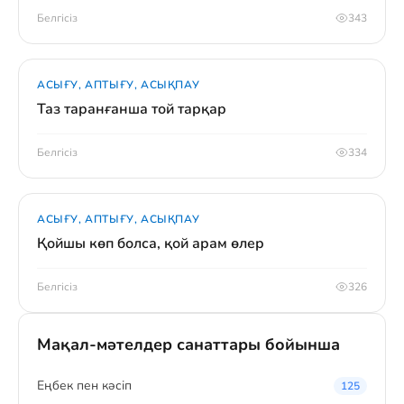
Белгісіз
343
АСЫҒУ, АПТЫҒУ, АСЫҚПАУ
Таз таранғанша той тарқар
Белгісіз
334
АСЫҒУ, АПТЫҒУ, АСЫҚПАУ
Қойшы көп болса, қой арам өлер
Белгісіз
326
Мақал-мәтелдер санаттары бойынша
Eңбек пен кәсіп
125