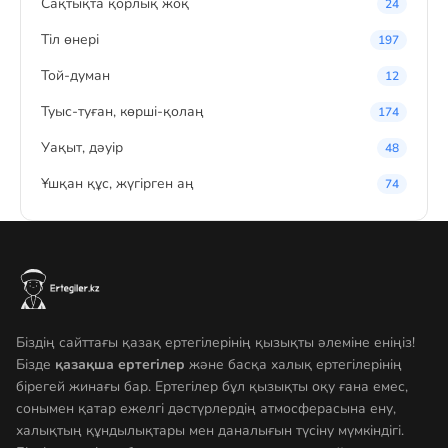
Сақтықта қорлық жоқ
24
Тіл өнері
197
Той-думан
12
Туыс-туған, көрші-қолаң
174
Уақыт, дәуір
48
Ұшқан құс, жүгірген аң
74
Біздің сайттағы қазақ ертегілерінің қызықты әлеміне еніңіз!
Бізде
қазақша ертегілер
және басқа халық ертегілерінің
бірегей жинағы бар. Ертегілер бұл қызықты оқу ғана емес,
сонымен қатар ежелгі дәстүрлердің атмосферасына ену,
халықтың құндылықтары мен даналығын түсіну мүмкіндігі.