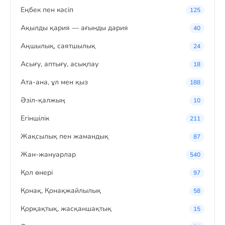
Eңбек пен кәсіп
125
Ақылды қария — ағынды дария
40
Аңшылық, саятшылық
24
Асығу, аптығу, асықпау
18
Ата-ана, ұл мен қыз
188
Әзіл-қалжың
10
Егіншілік
211
Жақсылық пен жамандық
87
Жан-жануарлар
540
Қол өнері
97
Қонақ, Қонақжайлылық
58
Қорқақтық, жасқаншақтық
15