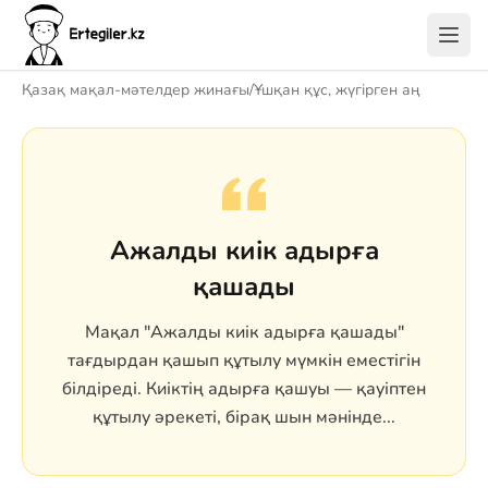
Қазақ мақал-мәтелдер жинағы
/
Ұшқан құс, жүгірген аң
Ажалды киік адырға
қашады
Мақал "Ажалды киік адырға қашады"
тағдырдан қашып құтылу мүмкін еместігін
білдіреді. Киіктің адырға қашуы — қауіптен
құтылу әрекеті, бірақ шын мәнінде...