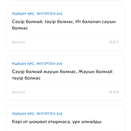
ҰШҚАН ҚҰС, ЖҮГІРГЕН АҢ
Сәуір болмай, тәуір болмас, Ит балалап сауын
болмас
Белгісіз
377
ҰШҚАН ҚҰС, ЖҮГІРГЕН АҢ
Сәуір болмай жауын болмас, Жауын болмай
тәуір болмас
Белгісіз
376
ҰШҚАН ҚҰС, ЖҮГІРГЕН АҢ
Кәрі ит шоқиып отырмаса, үре алмайды