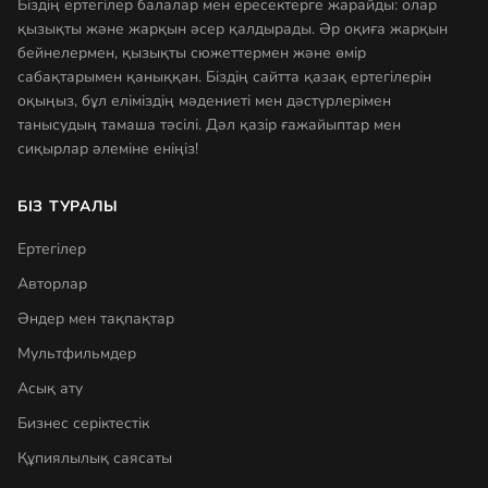
Біздің ертегілер балалар мен ересектерге жарайды: олар
қызықты және жарқын әсер қалдырады. Әр оқиға жарқын
бейнелермен, қызықты сюжеттермен және өмір
сабақтарымен қаныққан. Біздің сайтта қазақ ертегілерін
оқыңыз, бұл еліміздің мәдениеті мен дәстүрлерімен
танысудың тамаша тәсілі. Дәл қазір ғажайыптар мен
сиқырлар әлеміне еніңіз!
БІЗ ТУРАЛЫ
Ертегілер
Авторлар
Әндер мен тақпақтар
Мультфильмдер
Асық ату
Бизнес серіктестік
Құпиялылық саясаты