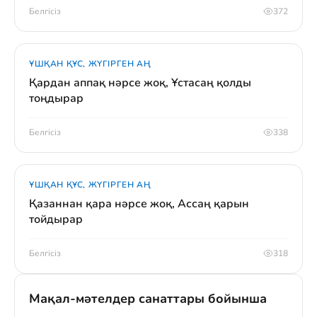
Белгісіз
372
ҰШҚАН ҚҰС, ЖҮГІРГЕН АҢ
Қардан аппақ нәрсе жоқ, Ұстасаң қолды
тоңдырар
Белгісіз
338
ҰШҚАН ҚҰС, ЖҮГІРГЕН АҢ
Қазаннан қара нәрсе жоқ, Ассаң қарын
тойдырар
Белгісіз
318
Мақал-мәтелдер санаттары бойынша