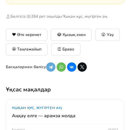
Белгісіз
|
264 рет оқылды
|
Ұшқан құс, жүгірген аң
❤️ Өте керемет
😂 Қызық екен
😮 Уау
🤩 Таңғажайып
👏 Браво
Басқалармен бөлісу
Ұқсас мақалдар
ҰШҚАН ҚҰС, ЖҮГІРГЕН АҢ
Аңқау елге — арамза молда
Белгісіз
502