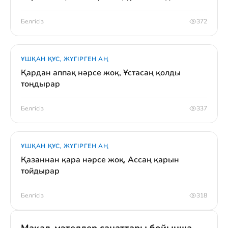
Белгісіз
372
ҰШҚАН ҚҰС, ЖҮГІРГЕН АҢ
Қардан аппақ нәрсе жоқ, Ұстасаң қолды
тоңдырар
Белгісіз
337
ҰШҚАН ҚҰС, ЖҮГІРГЕН АҢ
Қазаннан қара нәрсе жоқ, Ассаң қарын
тойдырар
Белгісіз
318