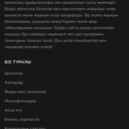
халықтың құндылықтары мен даналығын түсіну мүмкіндігі.
Біздің ертегілер балалар мен ересектерге жарайды: олар
қызықты және жарқын әсер қалдырады. Әр оқиға жарқын
бейнелермен, қызықты сюжеттермен және өмір
сабақтарымен қаныққан. Біздің сайтта қазақ ертегілерін
оқыңыз, бұл еліміздің мәдениеті мен дәстүрлерімен
танысудың тамаша тәсілі. Дәл қазір ғажайыптар мен
сиқырлар әлеміне еніңіз!
БІЗ ТУРАЛЫ
Ертегілер
Авторлар
Әндер мен тақпақтар
Мультфильмдер
Асық ату
Бизнес серіктестік
Құпиялылық саясаты