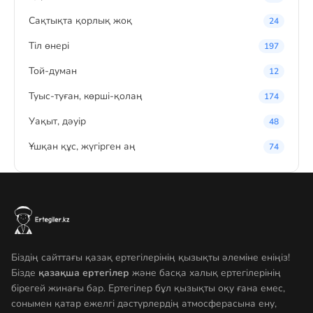
Сақтықта қорлық жоқ
24
Тіл өнері
197
Той-думан
12
Туыс-туған, көрші-қолаң
174
Уақыт, дәуір
48
Ұшқан құс, жүгірген аң
74
Біздің сайттағы қазақ ертегілерінің қызықты әлеміне еніңіз!
Бізде
қазақша ертегілер
және басқа халық ертегілерінің
бірегей жинағы бар. Ертегілер бұл қызықты оқу ғана емес,
сонымен қатар ежелгі дәстүрлердің атмосферасына ену,