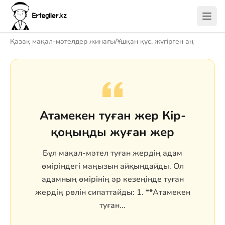
Қазақ мақал-мәтелдер жинағы
/
Ұшқан құс, жүгірген аң
Атамекен туған жер Кір-
қоңыңды жуған жер
Бұл мақал-мәтел туған жердің адам
өміріндегі маңызын айқындайды. Ол
адамның өмірінің әр кезеңінде туған
жердің рөлін сипаттайды: 1. **Атамекен
туған...