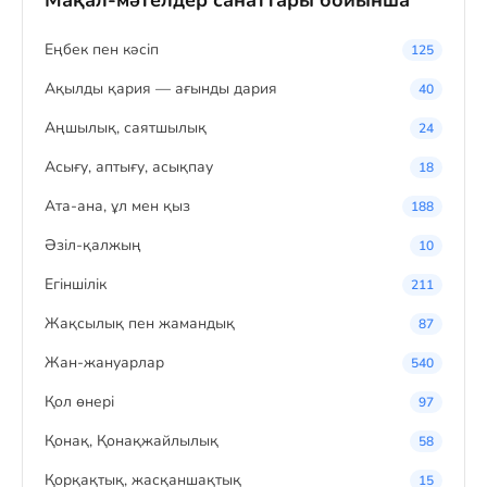
Мақал-мәтелдер санаттары бойынша
Eңбек пен кәсіп
125
Ақылды қария — ағынды дария
40
Аңшылық, саятшылық
24
Асығу, аптығу, асықпау
18
Ата-ана, ұл мен қыз
188
Әзіл-қалжың
10
Егіншілік
211
Жақсылық пен жамандық
87
Жан-жануарлар
540
Қол өнері
97
Қонақ, Қонақжайлылық
58
Қорқақтық, жасқаншақтық
15