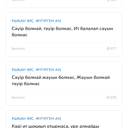
ҰШҚАН ҚҰС, ЖҮГІРГЕН АҢ
Сәуір болмай, тәуір болмас, Ит балалап сауын
болмас
Белгісіз
377
ҰШҚАН ҚҰС, ЖҮГІРГЕН АҢ
Сәуір болмай жауын болмас, Жауын болмай
тәуір болмас
Белгісіз
376
ҰШҚАН ҚҰС, ЖҮГІРГЕН АҢ
Кәрі ит шоқиып отырмаса, үре алмайды