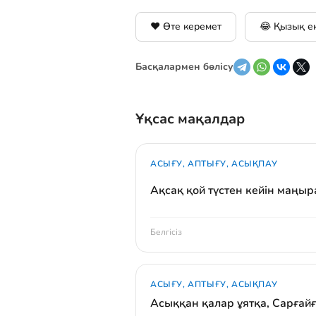
❤️ Өте керемет
😂 Қызық е
Басқалармен бөлісу
Ұқсас мақалдар
АСЫҒУ, АПТЫҒУ, АСЫҚПАУ
Ақсақ қой түстен кейін маңы
Белгісіз
АСЫҒУ, АПТЫҒУ, АСЫҚПАУ
Асыққан қалар ұятқа, Сарғай