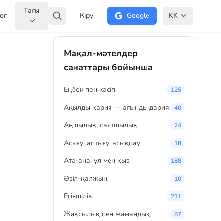
Тағы
ог
Кіру
Google
KK
Мақал-мәтелдер
санаттары бойынша
Eңбек пен кәсіп
125
Ақылды қария — ағынды дария
40
Аңшылық, саятшылық
24
Асығу, аптығу, асықпау
18
Ата-ана, ұл мен қыз
188
Әзіл-қалжың
10
Егіншілік
211
Жақсылық пен жамандық
87