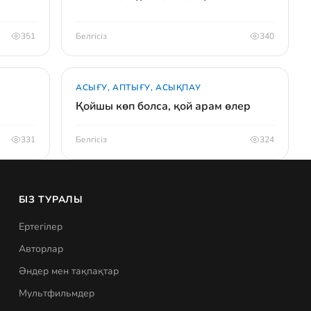
351
Белгісіз
340
АСЫҒУ, АПТЫҒУ, АСЫҚПАУ
Қойшы көп болса, қой арам өлер
331
Белгісіз
324
БІЗ ТУРАЛЫ
Ертегілер
Авторлар
Әндер мен тақпақтар
Мультфильмдер