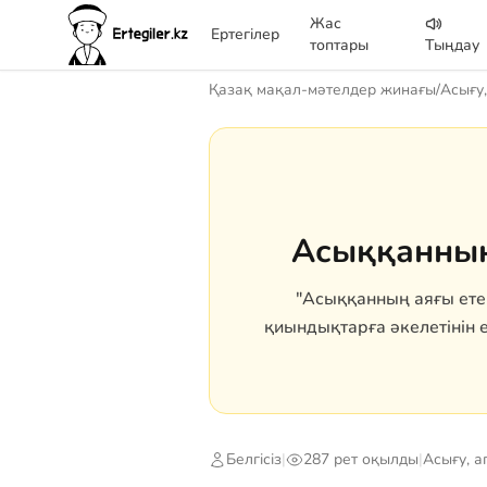
Жас
Ертегілер
топтары
Тыңдау
Қазақ мақал-мәтелдер жинағы
/
Асығу,
Асыққанның
"Асыққанның аяғы ете
қиындықтарға әкелетінін
Белгісіз
|
287 рет оқылды
|
Асығу, а