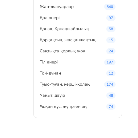
Жан-жануарлар
540
Қол өнері
97
Қонақ, Қонақжайлылық
58
Қорқақтық, жасқаншақтық
15
Сақтықта қорлық жоқ
24
Тіл өнері
197
Той-думан
12
Туыс-туған, көрші-қолаң
174
Уақыт, дәуір
48
Ұшқан құс, жүгірген аң
74