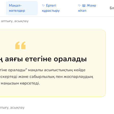
Мақал-
✨ Ертегі
✨ 📖 Жеке
Бл
мәтелдер
құрастыру
кітап
 аптығу, асықпау
 аяғы етегіне оралады
гіне оралады" мақалы асығыстықтың кейде
 ескертеді және сабырлылық пен жоспарлаудың
маңызын көрсетеді.
птығу, асықпау