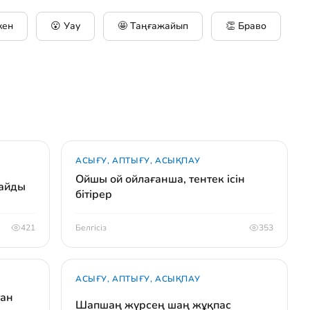
кен
😮 Уау
🤩 Таңғажайып
👏 Браво
АСЫҒУ, АПТЫҒУ, АСЫҚПАУ
Ойшы ой ойлағанша, тентек ісін
райды
бітірер
421
Белгісіз
353
АСЫҒУ, АПТЫҒУ, АСЫҚПАУ
ған
Шапшаң жүрсең шаң жұқпас