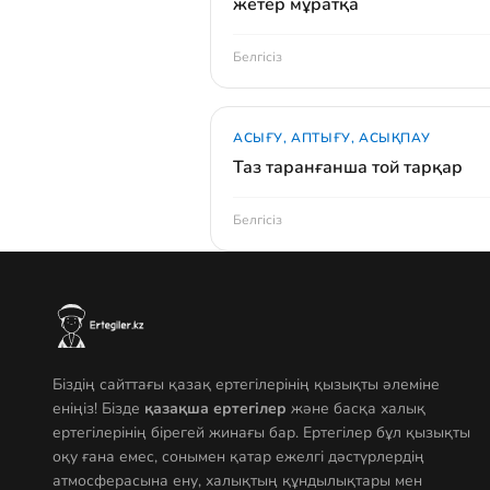
жетер мұратқа
Белгісіз
АСЫҒУ, АПТЫҒУ, АСЫҚПАУ
Таз таранғанша той тарқар
Белгісіз
Біздің сайттағы қазақ ертегілерінің қызықты әлеміне
еніңіз! Бізде
қазақша ертегілер
және басқа халық
ертегілерінің бірегей жинағы бар. Ертегілер бұл қызықты
оқу ғана емес, сонымен қатар ежелгі дәстүрлердің
атмосферасына ену, халықтың құндылықтары мен