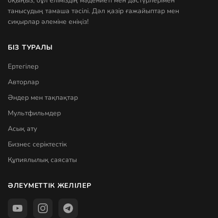
оқыңыз, бұл еліміздің мәдениеті мен дәстүрлерімен
танысудың тамаша тәсілі. Дәл қазір ғажайыптар мен
сиқырлар әлеміне еніңіз!
БІЗ ТУРАЛЫ
Ертегілер
Авторлар
Әндер мен тақпақтар
Мультфильмдер
Асық ату
Бизнес серіктестік
Құпиялылық саясаты
ӘЛЕУМЕТТІК ЖЕЛІЛЕР