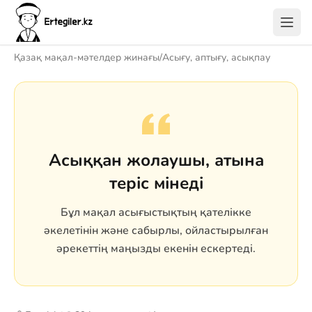
Қазақ мақал-мәтелдер жинағы
/
Асығу, аптығу, асықпау
Асыққан жолаушы, атына
теріс мінеді
Бұл мақал асығыстықтың қателікке
әкелетінін және сабырлы, ойластырылған
әрекеттің маңызды екенін ескертеді.