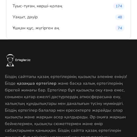
Туыс-туған, көрші-қолаң
174
Уақыт, дәуір
48
Ұшқан құс, жүгірген аң
74
Біздің сайттағы қазақ ертегілерінің қызықты әлеміне еніңіз!
Бізде
қазақша ертегілер
және басқа халық ертегілерінің
бірегей жинағы бар. Ертегілер бұл қызықты оқу ғана емес,
сонымен қатар ежелгі дәстүрлердің атмосферасына ену,
халықтың құндылықтары мен даналығын түсіну мүмкіндігі.
Біздің ертегілер балалар мен ересектерге жарайды: олар
қызықты және жарқын әсер қалдырады. Әр оқиға жарқын
бейнелермен, қызықты сюжеттермен және өмір
сабақтарымен қаныққан. Біздің сайтта қазақ ертегілерін