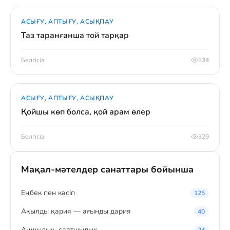
АСЫҒУ, АПТЫҒУ, АСЫҚПАУ
Таз таранғанша той тарқар
Белгісіз
334
АСЫҒУ, АПТЫҒУ, АСЫҚПАУ
Қойшы көп болса, қой арам өлер
Белгісіз
329
Мақал-мәтелдер санаттары бойынша
Eңбек пен кәсіп
125
Ақылды қария — ағынды дария
40
Аңшылық, саятшылық