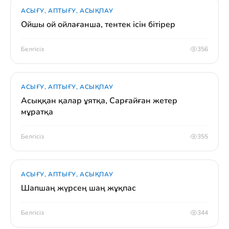
АСЫҒУ, АПТЫҒУ, АСЫҚПАУ
Ойшы ой ойлағанша, тентек ісін бітірер
Белгісіз
356
АСЫҒУ, АПТЫҒУ, АСЫҚПАУ
Асыққан қалар ұятқа, Сарғайған жетер
мұратқа
Белгісіз
355
АСЫҒУ, АПТЫҒУ, АСЫҚПАУ
Шапшаң жүрсең шаң жұқпас
Белгісіз
344