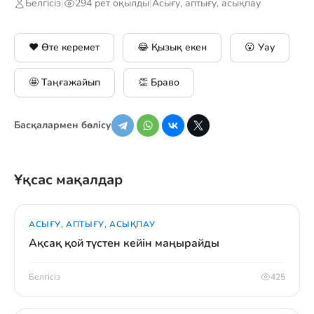
Белгісіз
|
294 рет оқылды
|
Асығу, аптығу, асықпау
❤️ Өте керемет
😂 Қызық екен
😮 Уау
🤩 Таңғажайып
👏 Браво
Басқалармен бөлісу
Ұқсас мақалдар
АСЫҒУ, АПТЫҒУ, АСЫҚПАУ
Ақсақ қой түстен кейін маңырайды
Белгісіз
425