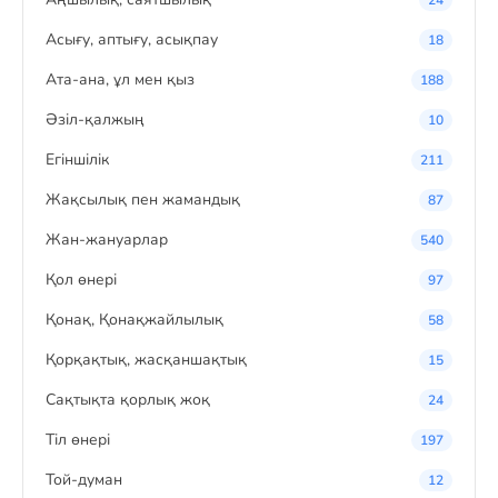
24
Асығу, аптығу, асықпау
18
Ата-ана, ұл мен қыз
188
Әзіл-қалжың
10
Егіншілік
211
Жақсылық пен жамандық
87
Жан-жануарлар
540
Қол өнері
97
Қонақ, Қонақжайлылық
58
Қорқақтық, жасқаншақтық
15
Сақтықта қорлық жоқ
24
Тіл өнері
197
Той-думан
12