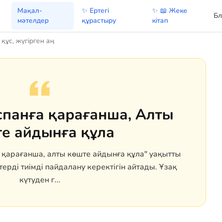
Мақал-
✨ Ертегі
✨ 📖 Жеке
Бл
мәтелдер
құрастыру
кітап
құс, жүгірген аң
спанға қарағанша, Алты
е айдынға құла
 қарағанша, алты көште айдынға құла" уақытты
терді тиімді пайдалану керектігін айтады. Ұзақ
күтуден г...