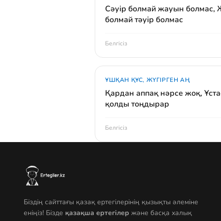
Сәуір болмай жауын болмас,
болмай тәуір болмас
Белгісіз
ҰШҚАН ҚҰС, ЖҮГІРГЕН АҢ
Қардан аппақ нәрсе жоқ, Ұст
қолды тоңдырар
Белгісіз
Біздің сайттағы қазақ ертегілерінің қызықты әлеміне
еніңіз! Бізде
қазақша ертегілер
және басқа халық