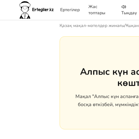
Жас
Ертегілер
топтары
Тыңдау
Қазақ мақал-мәтелдер жинағы
/
Ұшқан 
Алпыс күн а
көшт
Мақал "Алпыс күн аспанға
босқа өткізбей, мүмкіндік