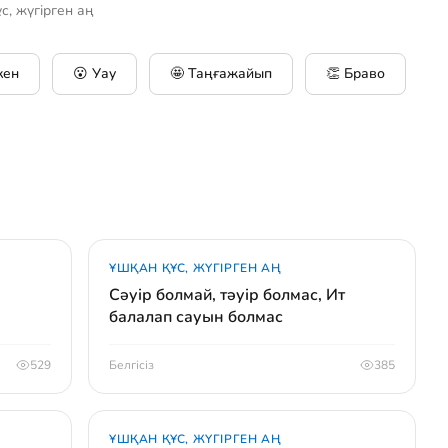
с, жүгірген аң
кен
😮 Уау
🤩 Таңғажайып
👏 Браво
ҰШҚАН ҚҰС, ЖҮГІРГЕН АҢ
Сәуір болмай, тәуір болмас, Ит
балалап сауын болмас
529
Белгісіз
385
ҰШҚАН ҚҰС, ЖҮГІРГЕН АҢ