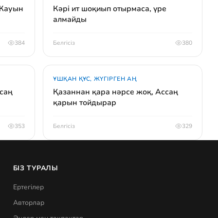
 Жауын
Кәрі ит шоқиып отырмаса, үре
алмайды
384
Белгісіз
380
ҰШҚАН ҚҰС, ЖҮГІРГЕН АҢ
асаң
Қазаннан қара нәрсе жоқ, Ассаң
қарын тойдырар
353
Белгісіз
329
БІЗ ТУРАЛЫ
Ертегілер
Авторлар