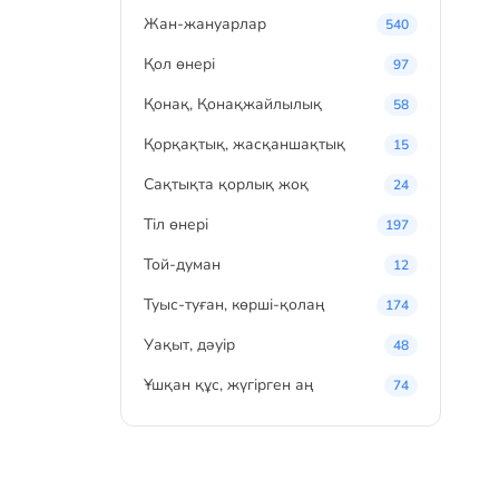
Жан-жануарлар
540
Қол өнері
97
Қонақ, Қонақжайлылық
58
Қорқақтық, жасқаншақтық
15
Сақтықта қорлық жоқ
24
Тіл өнері
197
Той-думан
12
Туыс-туған, көрші-қолаң
174
Уақыт, дәуір
48
Ұшқан құс, жүгірген аң
74