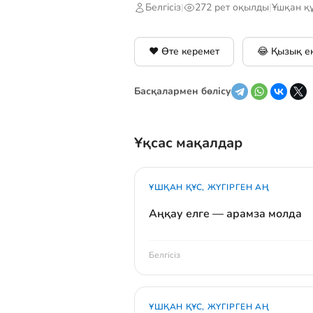
Белгісіз
|
272 рет оқылды
|
Ұшқан құ
❤️ Өте керемет
😂 Қызық е
Басқалармен бөлісу
Ұқсас мақалдар
ҰШҚАН ҚҰС, ЖҮГІРГЕН АҢ
Аңқау елге — арамза молда
Белгісіз
ҰШҚАН ҚҰС, ЖҮГІРГЕН АҢ