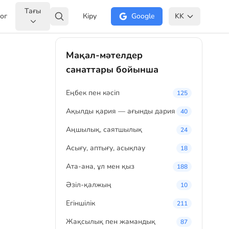
Тағы
ог
Кіру
Google
KK
Мақал-мәтелдер
санаттары бойынша
Eңбек пен кәсіп
125
Ақылды қария — ағынды дария
40
Аңшылық, саятшылық
24
Асығу, аптығу, асықпау
18
Ата-ана, ұл мен қыз
188
Әзіл-қалжың
10
Егіншілік
211
Жақсылық пен жамандық
87