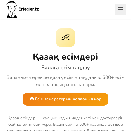
👶
Қазақ есімдері
Балаға есім таңдау
Балаңызға ерекше қазақ есімін таңдаңыз. 500+ есім
мен олардың мағыналары.
🎮 Есім генераторын қолданып көр
Қазақ есімдері — халқымыздың мәдениеті мен дәстүрлерін
бейнелейтін бай мұра. Біздің сайтта 500+ қазақша есімдер
мен олардың мағыналары жинақталған. Балаңызға ерекше