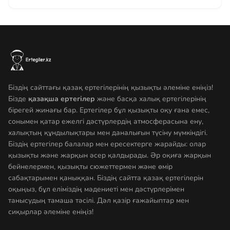
Біздің сайттағы қазақ ертегілерінің қызықты әлеміне еніңіз!
Бізде
қазақша ертегілер
және басқа халық ертегілерінің
бірегей жинағы бар. Ертегілер бұл қызықты оқу ғана емес,
сонымен қатар ежелгі дәстүрлердің атмосферасына ену,
халықтың құндылықтары мен даналығын түсіну мүмкіндігі.
Біздің ертегілер балалар мен ересектерге жарайды: олар
қызықты және жарқын әсер қалдырады. Әр оқиға жарқын
бейнелермен, қызықты сюжеттермен және өмір
сабақтарымен қаныққан. Біздің сайтта қазақ ертегілерін
оқыңыз, бұл еліміздің мәдениеті мен дәстүрлерімен
танысудың тамаша тәсілі. Дәл қазір ғажайыптар мен
сиқырлар әлеміне еніңіз!