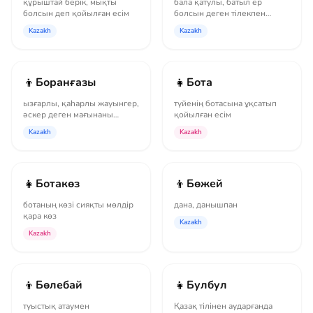
құрыштай берік, мықты
бала қатулы, батыл ер
болсын деп қойылған есім
болсын деген тілекпен
қойылған есім
Kazakh
Kazakh
👦
👧
Боранғазы
Бота
ызғарлы, қаһарлы жауынгер,
түйенің ботасына ұқсатып
әскер деген мағынаны
қойылған есім
білдіретін есім
Kazakh
Kazakh
👧
👦
Ботакөз
Бөжей
ботаның көзі сияқты мөлдір
дана, данышпан
қара көз
Kazakh
Kazakh
👦
👧
Бөлебай
Булбул
туыстық атаумен
Қазақ тілінен аударғанда