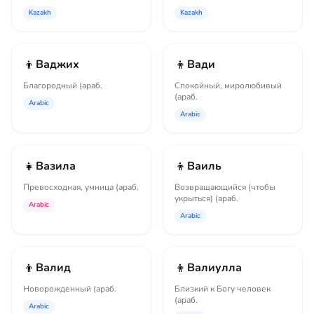
қосымшасы
Kazakh
Kazakh
👦
👦
Ваджих
Вади
Благородный (араб.
Спокойный, миролюбивый
(араб.
Arabic
Arabic
👧
👦
Вазила
Ваиль
Превосходная, умница (араб.
Возвращающийся (чтобы
укрыться) (араб.
Arabic
Arabic
👦
👦
Валид
Валиулла
Новорожденный (араб.
Близкий к Богу человек
(араб.
Arabic