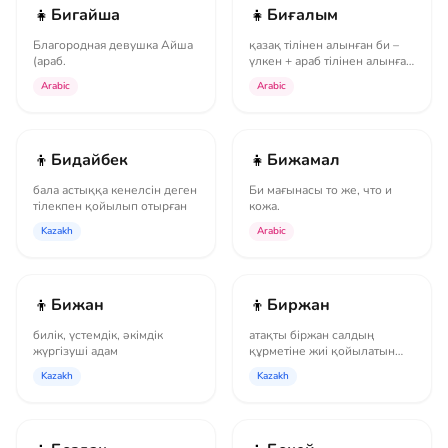
👧
👧
Бигайша
Биғалым
Благородная девушка Айша
қазақ тілінен алынған би –
(араб.
үлкен + араб тілінен алынған
ғалым
Arabic
Arabic
👦
👧
Бидайбек
Бижамал
бала астыққа кенелсін деген
Би мағынасы то же, что и
тілекпен қойылып отырған
кожа.
Kazakh
Arabic
👦
👦
Бижан
Биржан
билік, үстемдік, әкімдік
атақты біржан салдың
жүргізуші адам
құрметіне жиі қойылатын
есім
Kazakh
Kazakh