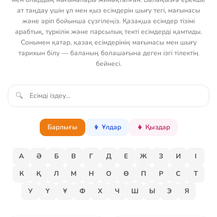
ат таңдау үшін ұл мен қыз есімдерін шығу тегі, мағынасы
және әріп бойынша сүзгілеңіз. Қазақша есімдер тізімі
арабтық, түркілік және парсылық текті есімдерді қамтиды.
Сонымен қатар, қазақ есімдерінің мағынасы мен шығу
тарихын білу — баланың болашағына деген ізгі тілектің
бейнесі.
🔍
Барлығы
👦 Ұлдар
👧 Қыздар
А
Ә
Б
В
Г
Д
Е
Ж
З
И
І
К
Қ
Л
М
Н
О
Ө
П
Р
С
Т
У
Ү
Ұ
Ф
Х
Ч
Ш
Ы
Э
Я