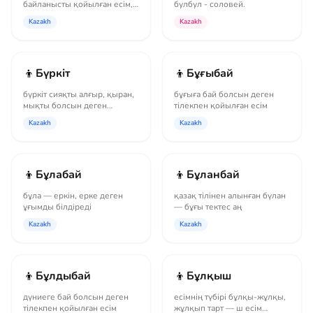
байланысты қойылған есім,
булбул - соловей.
шешелері туыс балалар
Kazakh
Kazakh
бөле болады
👦
👦
Бүркіт
Бұғыбай
бүркіт сияқты алғыр, қыран,
бұғыға бай болсын деген
мықты болсын деген
тілекпен қойылған есім
тілекпен қойылған есім
Kazakh
Kazakh
👦
👦
Бұлабай
Бұланбай
бұла — еркін, ерке деген
қазақ тілінен алынған бүлан
ұғымды білдіреді
— бұғы тектес аң
Kazakh
Kazakh
👦
👦
Бұлдыбай
Бұлқыш
дүниеге бай болсын деген
есімнің түбірі бұлқы-жұлқы,
тілекпен қойылған есім
жұлқып тарт — ш есім