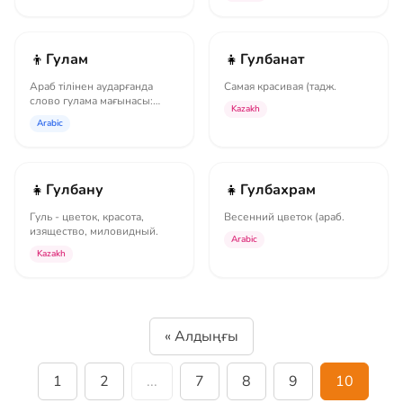
👦
👧
Гулам
Гулбанат
Араб тілінен аударғанда
Самая красивая (тадж.
слово гулама мағынасы:
Kazakh
знаток, ученый, сведущий,
Arabic
уважаем...
👧
👧
Гулбану
Гулбахрам
Гуль - цветок, красота,
Весенний цветок (араб.
изящество, миловидный.
Arabic
Kazakh
« Алдыңғы
1
2
...
7
8
9
10