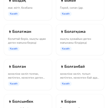
👦
👦
Боздақ
Бокей
жас жігіт, бозбала
Герой, силач (др.
Kazakh
Kazakh
👦
👦
Болатжан
Болатқожа
болаттай берік, мықты адам
мықты қожайын деген
деген мағына береді
мағынаны білдіреді
Kazakh
Kazakh
👦
👦
Болған
Болғанбай
кемеліне келіп толған,
кемеліне келіп, толып
жетілген, кенелген деген
жетілген, кенелген бай адам
мағынаны білдіретін есім
деген мағыналы есім
Kazakh
Kazakh
👦
👦
Болсынбек
Боран