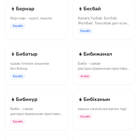
👦
👦
Бернар
Бесбай
бер+нар – күшті, мықты
балаға Үшбай, Бесбай,
Жетібай, Тоғызбай деп есім
Kazakh
беру белгілі бір ырыммен
Kazakh
байлан...
👦
👧
Бибатыр
Бибижамал
қазақ тілінен алынған
Биби - самая
би+батыр
распространенная приставка
к женским именам у народов
Kazakh
Arabic
Средней Азии,...
👧
👧
Бибинур
Бибіханым
Биби - самая
ханым сөзінің өзгерген түрі
распространенная приставка
Kazakh
к женским именам у народов
Kazakh
Средней Азии,...