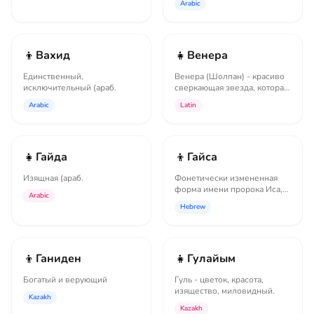
Arabic
👦
👧
Вахид
Венера
Единственный,
Венера (Шолпан) - красиво
исключительный (араб.
сверкающая звезда, которая
расположена рядом с
Arabic
Latin
луной,...
👧
👦
Гайда
Гайса
Изящная (араб.
Фонетически измененная
форма имени пророка Иса,
Arabic
что с древнееврейского
Hebrew
языка мағ...
👦
👧
Ганиден
Гулайым
Богатый и верующий
Гуль - цветок, красота,
изящество, миловидный.
Kazakh
Kazakh