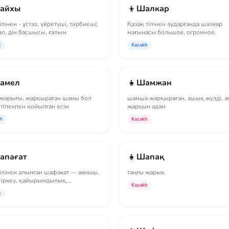
👦
айхы
Шалкар
ілінен - ұстаз, үйретуші, тәрбиеші;
Қазақ тілінен аударғанда шалкар
ал, дін басшысы, ғалым
мағынасы большое, огромное.
c
Kazakh
👧
амел
Шамжан
 жарығы, жарқыраған шамы бол
шамша жарқыраған, ашық жүзді, а
 тілекпен қойылған есім
жарқын адам
h
Kazakh
👧
апағат
Шапақ
тілінен алынған шафакат — аяныш,
таңғы жарық
есіркеу, қайырымдылық,
Kazakh
мділік
c