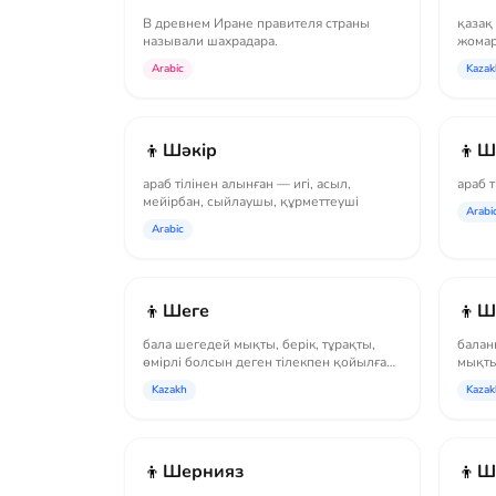
В древнем Иране правителя страны
қазақ
называли шахрадара.
жомар
қойылғ
Arabic
Kazak
👦
👦
Шәкір
Ш
араб тілінен алынған — игі, асыл,
араб 
мейірбан, сыйлаушы, құрметтеуші
Arabi
Arabic
👦
👦
Шеге
Ш
бала шегедей мықты, берік, тұрақты,
балан
өмірлі болсын деген тілекпен қойылған
мықты
есім
есім
Kazakh
Kazak
👦
👦
Шернияз
Ш