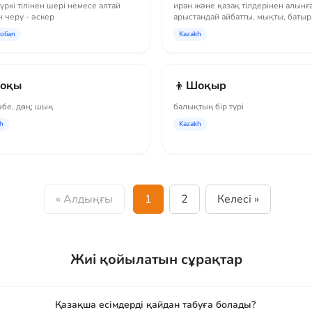
үркі тілінен шері немесе алтай
иран және қазақ тілдерінен алынғ
н черу - әскер
арыстандай айбатты, мықты, батыр,
жүрек
olian
Kazakh
👦
оқы
Шоқыр
төбе, дөң; шың
балықтың бір түрі
h
Kazakh
« Алдыңғы
1
2
Келесі »
Жиі қойылатын сұрақтар
Қазақша есімдерді қайдан табуға болады?