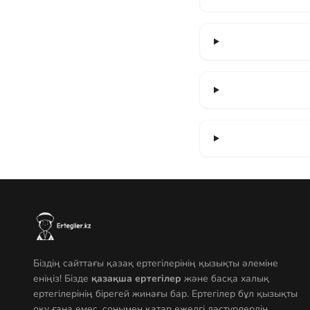
Біздің сайттағы қазақ ертегілерінің қызықты әлеміне
еніңіз! Бізде
қазақша ертегілер
және басқа халық
ертегілерінің бірегей жинағы бар. Ертегілер бұл қызықты
оқу ғана емес, сонымен қатар ежелгі дәстүрлердің