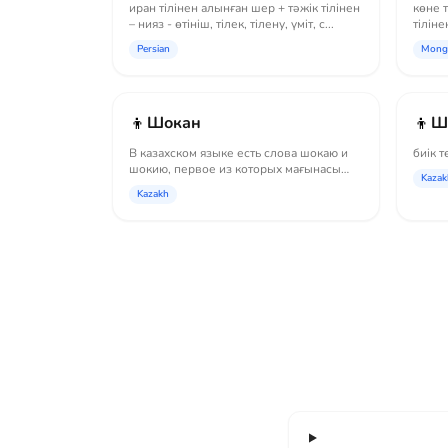
иран тілінен алынған шер + тәжік тілінен
көне т
– нияз - өтініш, тілек, тілену, үміт, с...
тіліне
Persian
Mong
👦
👦
Шокан
Ш
В казахском языке есть слова шокаю и
биік 
шокию, первое из которых мағынасы
Kazak
«сесть на...
Kazakh