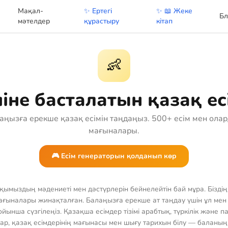
Мақал-
✨ Ертегі
✨ 📖 Жеке
Бл
мәтелдер
құрастыру
кітап
👶
іне басталатын қазақ ес
аңызға ерекше қазақ есімін таңдаңыз. 500+ есім мен ола
мағыналары.
🎮 Есім генераторын қолданып көр
қымыздың мәдениеті мен дәстүрлерін бейнелейтін бай мұра. Бізді
ғыналары жинақталған. Балаңызға ерекше ат таңдау үшін ұл мен қ
ынша сүзгілеңіз. Қазақша есімдер тізімі арабтық, түркілік және п
ар, қазақ есімдерінің мағынасы мен шығу тарихын білу — баланың 