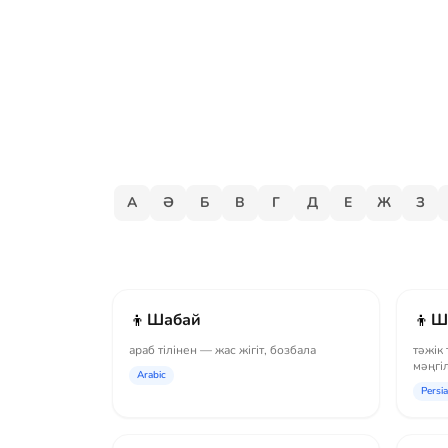
А
Ә
Б
В
Г
Д
Е
Ж
З
👦
👦
Шабай
Ш
араб тілінен — жас жігіт, бозбала
тәжік 
мәңгі
Arabic
Persi