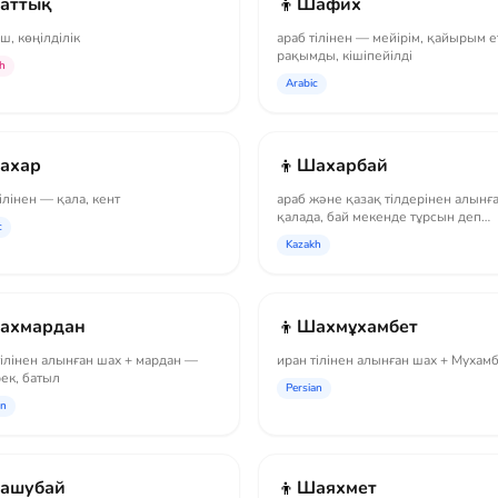
👦
аттық
Шафих
ш, көңілділік
араб тілінен — мейірім, қайырым е
рақымды, кішіпейілді
h
Arabic
👦
ахар
Шахарбай
ілінен — қала, кент
араб және қазақ тілдерінен алынға
қалада, бай мекенде тұрсын деп
c
койылған есі...
Kazakh
👦
ахмардан
Шахмұхамбет
тілінен алынған шах + мардан —
иран тілінен алынған шах + Мухам
ек, батыл
Persian
an
👦
ашубай
Шаяхмет