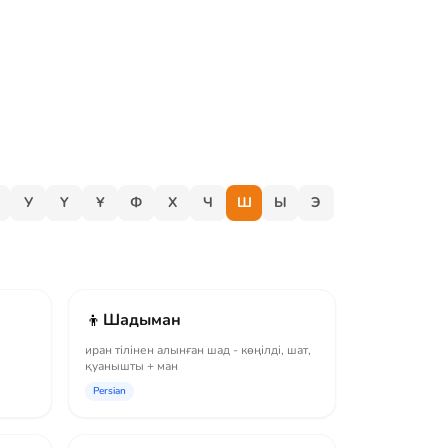
У
Ү
Ұ
Ф
Х
Ч
Ш
Ы
Э
👦
Шадыман
иран тілінен алынған шад - көңілді, шат,
қуанышты + ман
Persian