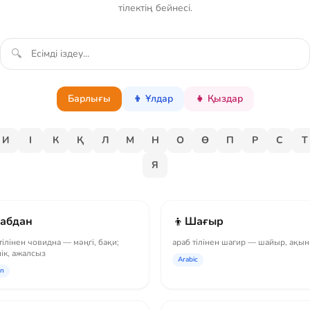
тілектің бейнесі.
🔍
Барлығы
👦 Ұлдар
👧 Қыздар
И
І
К
Қ
Л
М
Н
О
Ө
П
Р
С
Т
Я
👦
абдан
Шағыр
тілінен човидна — мәңгі, бақи;
араб тілінен шагир — шайыр, ақын
лік, ажалсыз
Arabic
an