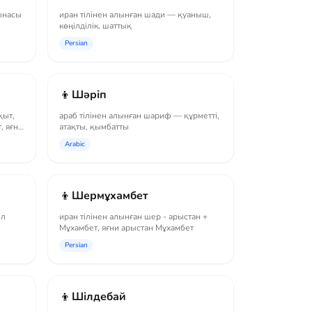
ынасы
иран тілінен алынған шади — қуаныш,
көңілділік, шаттық
Persian
👦
Шәріп
қыт,
араб тілінен алынған шариф — құрметті,
, яғни
атақты, қымбатты
Arabic
👦
Шермұхамбет
ол
иран тілінен алынған шер - арыстан +
Мұхамбет, яғни арыстан Мұхамбет
Persian
👦
Шілдебай