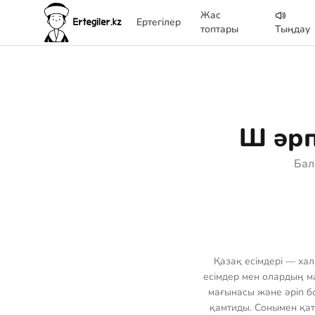
Жас
Ертегілер
топтары
Тыңдау
Ш әрп
Бал
Қазақ есімдері — хал
есімдер мен олардың ма
мағынасы және әріп бой
қамтиды. Сонымен қат