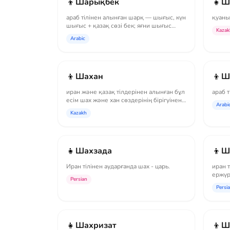
👦
👧
Шарықбек
Ш
араб тілінен алынған шарқ — шығыс, күн
қуаны
шығыс + қазақ сөзі бек; яғни шығыс
Kazak
елінің...
Arabic
👦
👦
Шахан
Ш
иран және қазақ тілдерінен алынған бұл
араб т
есім шах және хан сөздерінің бірігуінен
Arabi
ж...
Kazakh
👧
👦
Шахзада
Ш
Иран тілінен аударғанда шах - царь.
иран 
ержүр
Persian
Persi
👧
👦
Шахризат
Ш