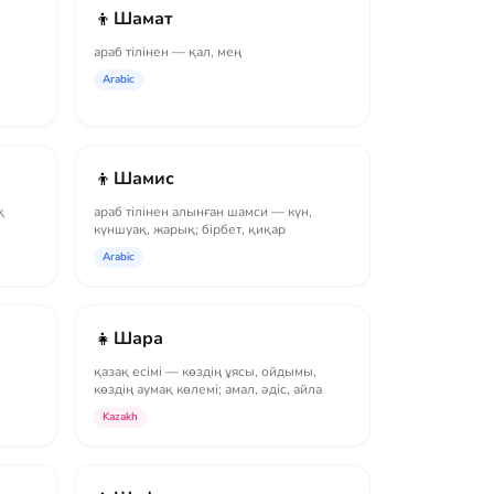
👦
Шамат
араб тілінен — қал, мең
Arabic
👦
Шамис
қ
араб тілінен алынған шамси — күн,
күншуақ, жарық; бірбет, қиқар
Arabic
👧
Шара
қазақ есімі — көздің ұясы, ойдымы,
көздің аумақ көлемі; амал, әдіс, айла
Kazakh