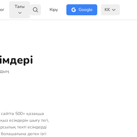
Тағы
ог
Кіру
Google
KK
імдері
рдың
ң сайтта 500+ қазақша
ыз есімдерін шығу тегі,
арсылық текті есімдерді
болашағына деген ізгі