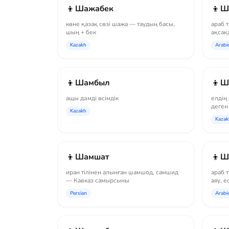
👦
👦
Шажабек
Ш
көне қазақ сөзі шажа — таудың басы,
араб т
шың + бек
ақсақ
Kazakh
Arabi
👦
👦
Шамбыл
Ш
ащы дәмді өсімдік
елдің
деген
Kazakh
Kazak
👦
👦
Шамшат
Ш
иран тілінен алынған шамшод, самшид
араб 
— Кавказ самырсыны
аяу, 
мейірі
Persian
Arabi