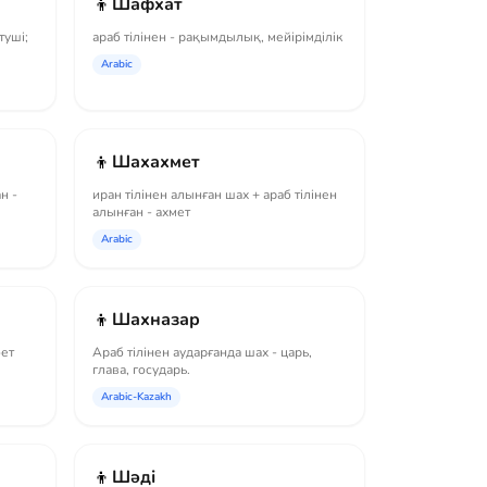
👦
Шафхат
туші;
араб тілінен - рақымдылық, мейірімділік
Arabic
👦
Шахахмет
н -
иран тілінен алынған шах + араб тілінен
алынған - ахмет
Arabic
👦
Шахназар
бет
Араб тілінен аударғанда шах - царь,
глава, государь.
Arabic-Kazakh
👦
Шәді