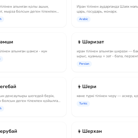
 тілінен алынған қолы ашық
Иран тілінен аударғанда Шаях мағ
т, мырза болсын деген тілекпен
царь, государь, монарх.
ан есі...
h
Arabic
👦
әмши
Шәризат
тілінен алынған шамси - күн
иран тілінен алынған ширази — ба
ырыс, қуаныш + зат - бала, перзент
c
ба...
Persian
👦
егебай
Шери
ын денсаулыры шегедей берік,
көне түркі тілінен черу — әскер, қ
 болсын деген тілекпен қойылған
Turkic
h
👦
ерубай
Шерхан