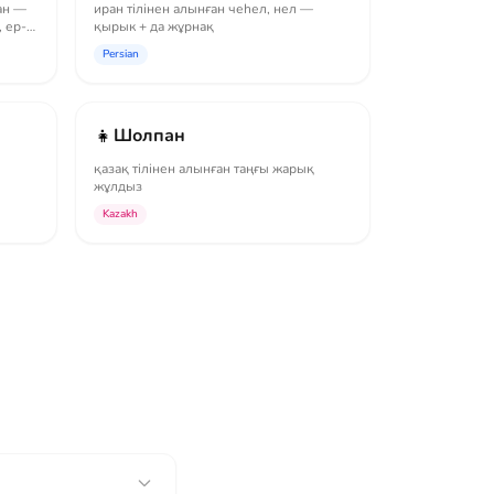
ан —
иран тілінен алынған чеһел, нел —
 ер-
қырык + да жұрнақ
Persian
👧
Шолпан
қазақ тілінен алынған таңғы жарық
жұлдыз
Kazakh