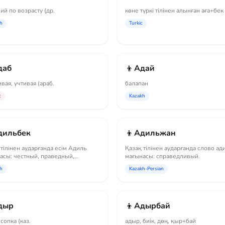
ий по возрасту (др.
көне түркі тілінен алынған аға+бек
h
Turkic
👦
даб
Адай
вая, учтивая (араб.
балапан
c
Kazakh
👦
дильбек
Адильжан
 тілінен аударғанда есім Адиль
Қазақ тілінен аударғанда слово ад
асы: честный, праведный,
мағынасы: справедливый.
едливый.
h
Kazakh-Persian
👦
дыр
Адырбай
сопка (каз.
адыр, биік, дөң, қыр+бай