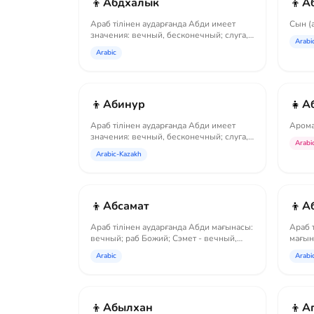
👦
👦
Абдхалык
А
Араб тілінен аударғанда Абди имеет
Сын (
значения: вечный, бесконечный; слуга,
Arabi
раб Бож...
Arabic
👦
👧
Абинур
А
Араб тілінен аударғанда Абди имеет
Арома
значения: вечный, бесконечный; слуга,
Arabi
раб Бож...
Arabic-Kazakh
👦
👦
Абсамат
А
Араб тілінен аударғанда Абди мағынасы:
Араб 
вечный; раб Божий; Сэмет - вечный,
мағын
постоя...
Arabic
Arabi
👦
👦
Абылхан
А