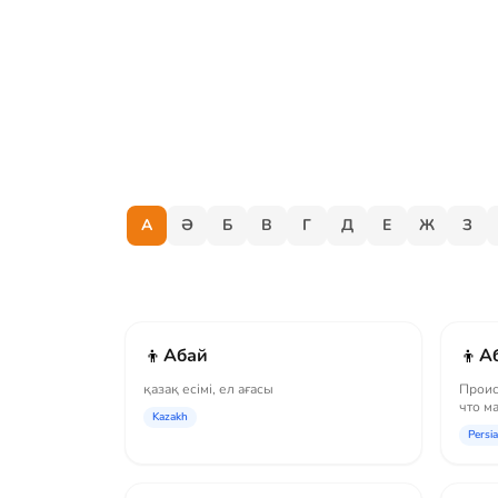
А
Ә
Б
В
Г
Д
Е
Ж
З
👦
👦
Абай
А
қазақ есімі, ел ағасы
Проис
что м
Kazakh
благо
Persi