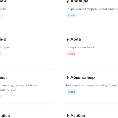
👦
бен
Абильда
араб.
Сокращенная форма имени Абдил
c
Arabic
👧
бир
Абла
т (араб.
Совершенная (араб.
c
Arabic
👦
был
Абылкайыр
тілінен аударғанда Абиль
Творящий, совершающий доброе (
асы «отец».
Arabic
c
👦
габек
Ағабек