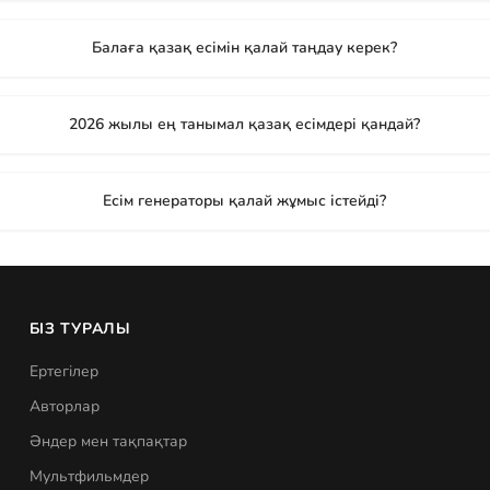
Балаға қазақ есімін қалай таңдау керек?
2026 жылы ең танымал қазақ есімдері қандай?
Есім генераторы қалай жұмыс істейді?
БІЗ ТУРАЛЫ
Ертегілер
Авторлар
Әндер мен тақпақтар
Мультфильмдер