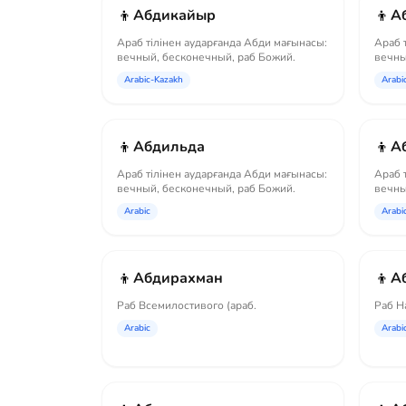
👦
👦
Абдикайыр
А
Араб тілінен аударғанда Абди мағынасы:
Араб 
вечный, бесконечный, раб Божий.
вечны
Arabic-Kazakh
Arabi
👦
👦
Абдильда
А
Араб тілінен аударғанда Абди мағынасы:
Араб 
вечный, бесконечный, раб Божий.
вечны
Arabic
Arabi
👦
👦
Абдирахман
А
Раб Всемилостивого (араб.
Раб Н
Arabic
Arabi