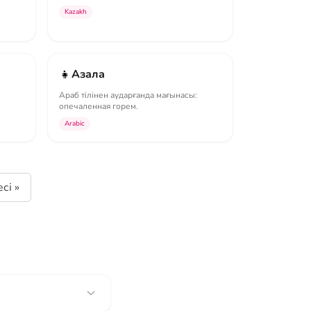
Kazakh
👧
Азала
Араб тілінен аударғанда мағынасы:
опечаленная горем.
Arabic
сі »