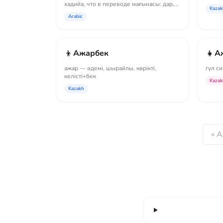
хадийа, что в переводе мағынасы: дар,
Kazak
под...
Arabic
👦
👧
Ажарбек
А
ажар — әдемі, шырайлы, көрікті,
гүл си
келісті+бек
Kazak
Kazakh
« 