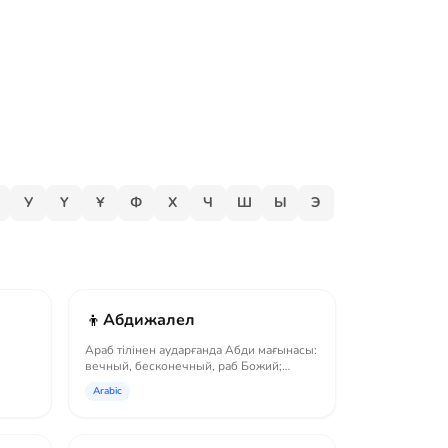
У
Ү
Ұ
Ф
Х
Ч
Ш
Ы
Э
👦
Абдижалел
Араб тілінен аударғанда Абди мағынасы:
вечный, бесконечный, раб Божий;
Слово жал...
Arabic