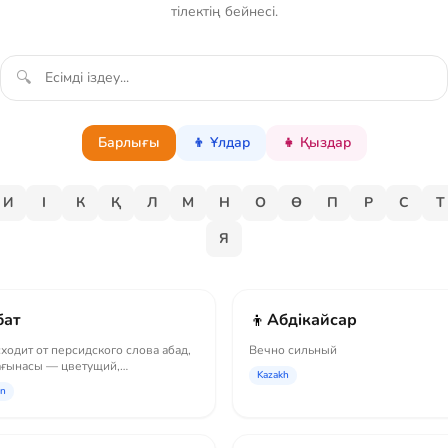
тілектің бейнесі.
🔍
Барлығы
👦 Ұлдар
👧 Қыздар
И
І
К
Қ
Л
М
Н
О
Ө
П
Р
С
Т
Я
👦
бат
Абдiкайсар
ходит от персидского слова абад,
Вечно сильный
ағынасы — цветущий,
Kazakh
получный.
an