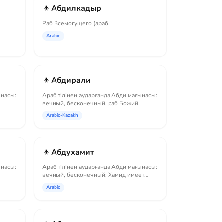
👦
Абдилкадыр
Раб Всемогущего (араб.
Arabic
👦
Абдирали
ынасы:
Араб тілінен аударғанда Абди мағынасы:
вечный, бесконечный, раб Божий.
Arabic-Kazakh
👦
Абдухамит
ынасы:
Араб тілінен аударғанда Абди мағынасы:
вечный, бесконечный; Хамид имеет
значение...
Arabic