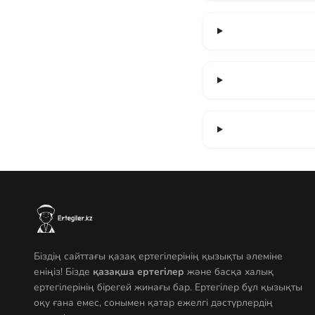
Біздің сайттағы қазақ ертегілерінің қызықты әлеміне
еніңіз! Бізде
қазақша ертегілер
және басқа халық
ертегілерінің бірегей жинағы бар. Ертегілер бұл қызықты
оқу ғана емес, сонымен қатар ежелгі дәстүрлердің