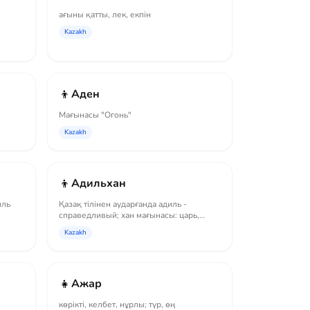
ағыны қатты, лек, екпін
Kazakh
👦
Аден
Мағынасы "Огонь"
Kazakh
👦
Адильхан
иль
Қазақ тілінен аударғанда адиль -
справедливый; хан мағынасы: царь,
правитель; ра...
Kazakh
👧
Ажар
көрікті, келбет, нұрлы; түр, өң