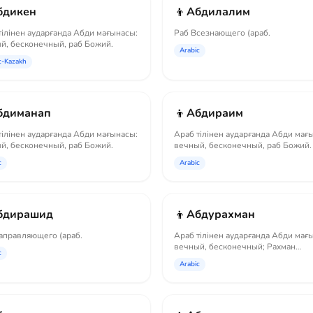
👦
бдикен
Абдилалим
тілінен аударғанда Абди мағынасы:
Раб Всезнающего (араб.
й, бесконечный, раб Божий.
Arabic
c-Kazakh
👦
бдиманап
Абдираим
тілінен аударғанда Абди мағынасы:
Араб тілінен аударғанда Абди мағ
й, бесконечный, раб Божий.
вечный, бесконечный, раб Божий.
c
Arabic
👦
бдирашид
Абдурахман
аправляющего (араб.
Араб тілінен аударғанда Абди мағ
вечный, бесконечный; Рахман
c
переводится к...
Arabic