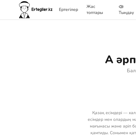
Жас
Ертегілер
топтары
Тыңдау
А әрп
Бал
Қазақ есімдері — хал
есімдер мен олардың ма
мағынасы және әріп бой
қамтиды. Сонымен қат