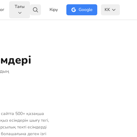
Тағы
ог
Кіру
Google
KK
імдері
рдың
ң сайтта 500+ қазақша
ыз есімдерін шығу тегі,
арсылық текті есімдерді
болашағына деген ізгі