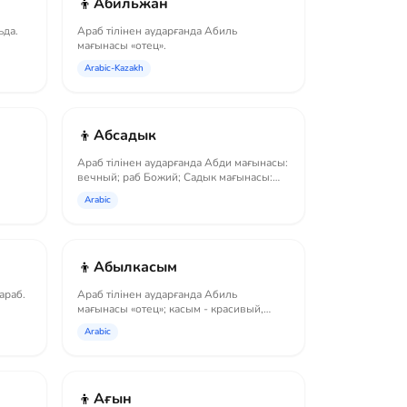
👦
Абильжан
ьда.
Араб тілінен аударғанда Абиль
мағынасы «отец».
Arabic-Kazakh
👦
Абсадык
Араб тілінен аударғанда Абди мағынасы:
вечный; раб Божий; Садык мағынасы:
искрен...
Arabic
👦
Абылкасым
араб.
Араб тілінен аударғанда Абиль
мағынасы «отец»; касым - красивый,
симпатичный.
Arabic
👦
Ағын