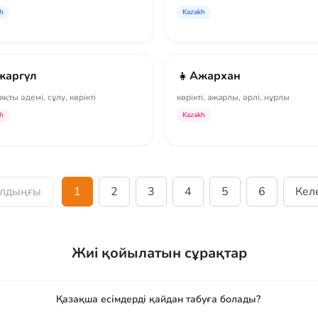
h
Kazakh
👧
жаргүл
Ажархан
яқты әдемі, сұлу, көрікті
көрікті, ажарлы, әрлі, нұрлы
h
Kazakh
Алдыңғы
1
2
3
4
5
6
Келе
Жиі қойылатын сұрақтар
Қазақша есімдерді қайдан табуға болады?