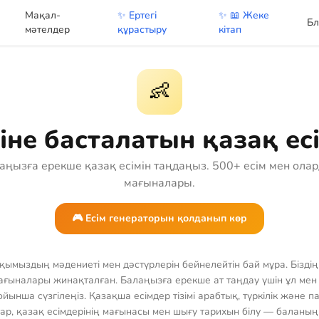
Мақал-
✨ Ертегі
✨ 📖 Жеке
Бл
мәтелдер
құрастыру
кітап
👶
іне басталатын қазақ ес
аңызға ерекше қазақ есімін таңдаңыз. 500+ есім мен ола
мағыналары.
🎮 Есім генераторын қолданып көр
қымыздың мәдениеті мен дәстүрлерін бейнелейтін бай мұра. Бізді
ғыналары жинақталған. Балаңызға ерекше ат таңдау үшін ұл мен қ
ынша сүзгілеңіз. Қазақша есімдер тізімі арабтық, түркілік және п
ар, қазақ есімдерінің мағынасы мен шығу тарихын білу — баланың 